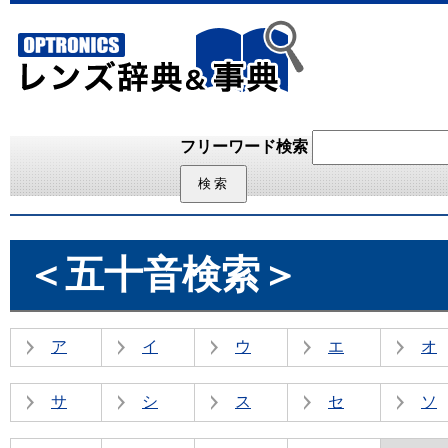
フリーワード検索
＜五十音検索＞
ア
イ
ウ
エ
オ
サ
シ
ス
セ
ソ