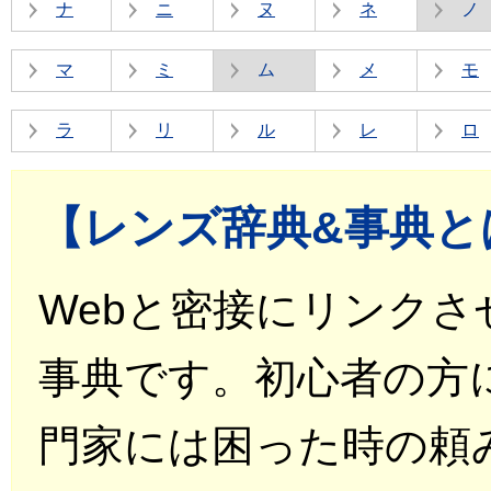
ナ
ニ
ヌ
ネ
ノ
マ
ミ
ム
メ
モ
ラ
リ
ル
レ
ロ
【レンズ辞典&事典と
Webと密接にリンク
事典です。初心者の方
門家には困った時の頼