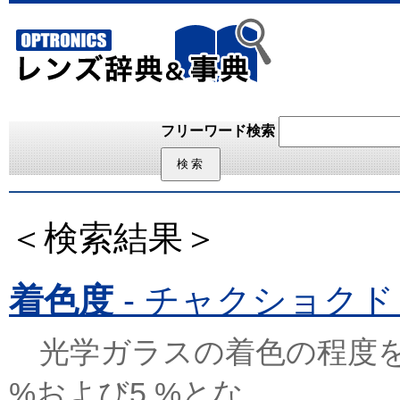
フリーワード検索
＜検索結果＞
着色度
- チャクショクド (Co
光学ガラスの着色の程度を
%および5 %とな...