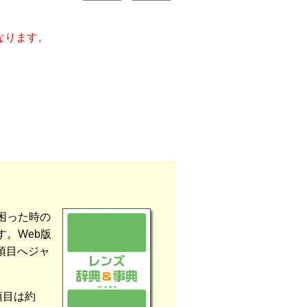
なります。
困った時の
。Web版
項目へジャ
項目は約