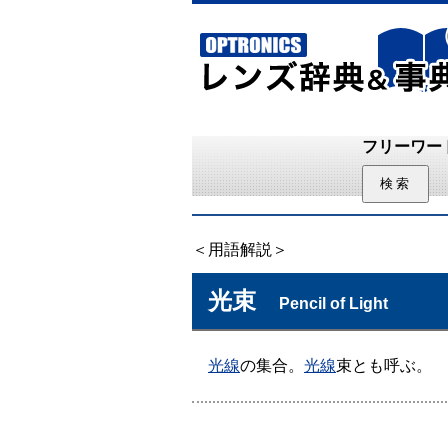
フリーワー
＜用語解説＞
光束
Pencil of Light
光線
の集合。
光線
束とも呼ぶ。