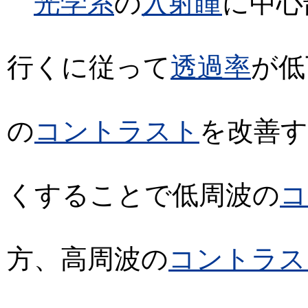
光学系
の
入射瞳
に中心
行くに従って
透過率
が低
の
コントラスト
を改善す
くすることで低周波の
コ
方、高周波の
コントラス