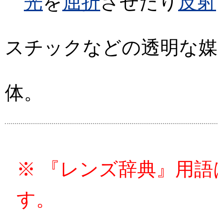
光
を
屈折
させたり
反射
スチックなどの透明な媒
体。
※ 『レンズ辞典』用
す。