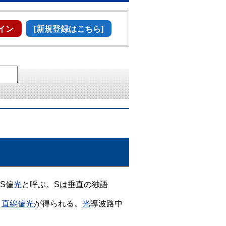
イン
[新規登録はこちら]
S偏
光
と呼ぶ。Sは垂直の独語
、
直線偏光
が得られる。
光
導波路中