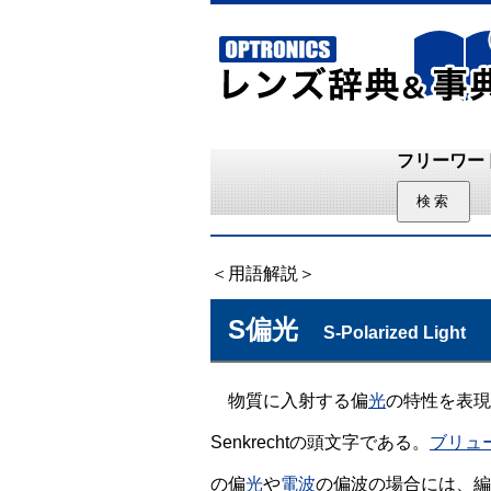
フリーワー
＜用語解説＞
S偏光
S-Polarized Light
物質に入射する偏
光
の特性を表現
Senkrechtの頭文字である。
ブリュ
の偏
光
や
電波
の偏波の場合には、編