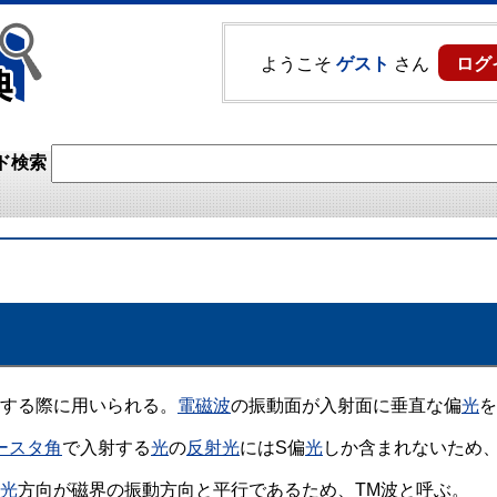
ようこそ
ゲスト
さん
ログ
ド検索
する際に用いられる。
電磁波
の振動面が入射面に垂直な偏
光
を
ースタ角
で入射する
光
の
反射
光
にはS偏
光
しか含まれないため
光
方向が磁界の振動方向と平行であるため、TM波と呼ぶ。