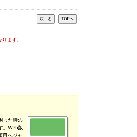
なります。
困った時の
。Web版
項目へジャ