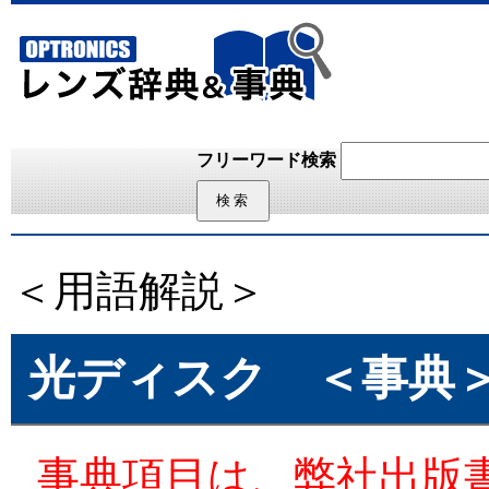
フリーワード検索
＜用語解説＞
光ディスク
＜事典
事典項目は、弊社出版