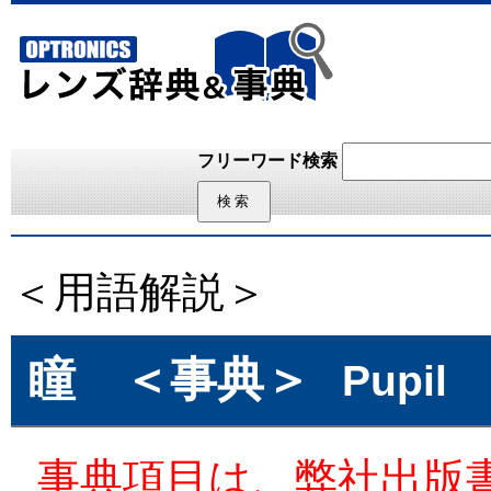
フリーワード検索
＜用語解説＞
瞳
＜事典＞
Pupil
事典項目は、弊社出版