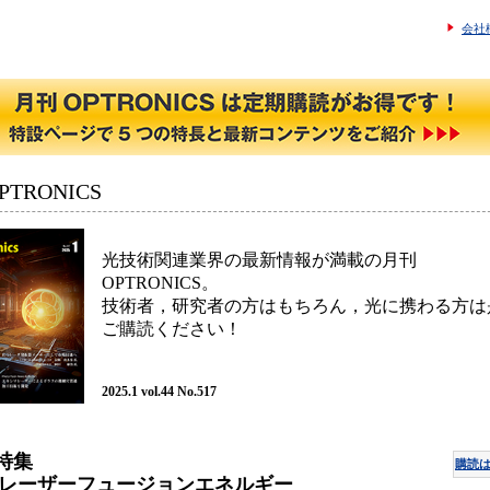
会社
TRONICS
光技術関連業界の最新情報が満載の月刊
OPTRONICS。
技術者，研究者の方はもちろん，光に携わる方は
ご購読ください！
2025.1 vol.44 No.517
 特集
購読
レーザーフュージョンエネルギー