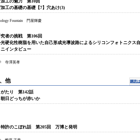
加工の魅力 第10回
加工の基礎の基礎【7】穴あけ(3)
chnology Fountain 門屋輝慶
究者の挑戦 第106回
外光硬化性樹脂を用いた自己形成光導波路によるシリコンフォトニクス
ミニインタビュー
学 寺澤英孝
、他
購読
がたり 第142話
と朝日どっちが赤いか
特許のこぼれ話 第205回 万博と発明