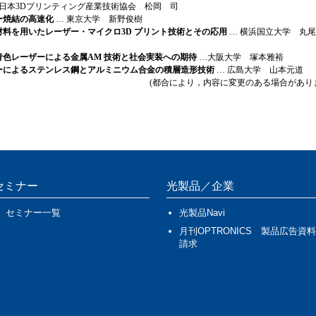
 日本3Dプリンティング産業技術協会 松岡 司
ー焼結の高速化
… 東京大学 新野俊樹
材料を用いたレーザー・マイクロ3D プリント技術とその応用
… 横浜国立大学 丸
青色レーザーによる金属AM 技術と社会実装への期待
…大阪大学 塚本雅裕
ーによるステンレス鋼とアルミニウム合金の積層造形技術
… 広島大学 山本元道
(都合により，内容に変更のある場合があり
セミナー
光製品／企業
セミナー一覧
光製品Navi
月刊OPTRONICS 製品広告資料
請求