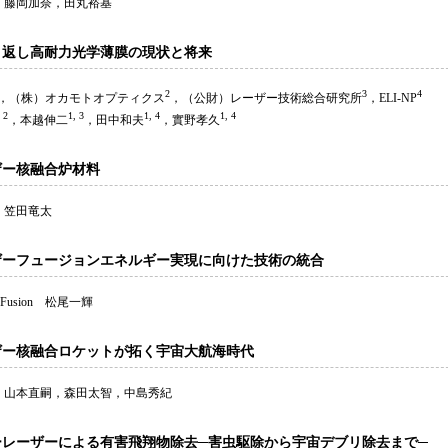
 藤岡加奈，田丸裕基
り返し高耐力光学薄膜の現状と将来
2
3
4
，（株）オカモトオプティクス
，（公財）レーザー技術総合研究所
，ELI-NP
 2
1, 3
1, 4
1, 4
，本越伸二
，田中和夫
，實野孝久
ザー核融合炉材料
 笠田竜太
ザーフュージョンエネルギー実現に向けた技術の統合
Fusion 松尾一輝
ザー核融合ロケットが拓く宇宙大航海時代
 山本直嗣，森田太智，中島秀紀
ーレーザーによる有害飛翔物除去─害虫駆除から宇宙デブリ除去まで─