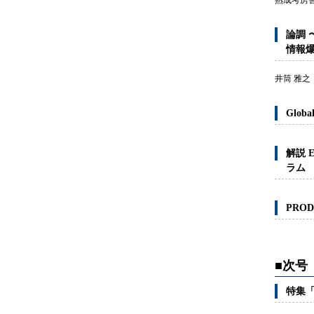
熟成考房舎
論調 
情報
井筒 雅之
Global
解説 E
ラム
PROD
■次号
特集