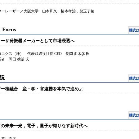
ワーレーザー／大阪大学 山本和久，椿本孝治，兒玉了祐
 Focus
購読
レーザ発振器メーカーとして市場浸透へ
ニクス（株） 代表取締役社長 CEO 長岡 由木彦 氏
者 岡田 穣治 氏
説
購読
ザー核融合 産・学・官連携を本気で進めよ
購読
術の未来〜光，電子，量子が織りなす新時代へ
 荒川泰彦