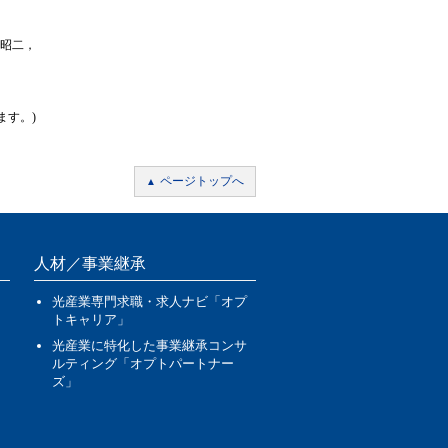
尾昭二，
ます。)
ページトップへ
人材／事業継承
光産業専門求職・求人ナビ「オプ
トキャリア」
光産業に特化した事業継承コンサ
ルティング「オプトパートナー
ズ」