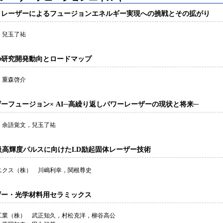
：レーザーによるフュージョンエネルギー実現への挑戦とその拡がり
 兒玉了祐
の研究開発動向とロードマップ
 重森啓介
ーフュージョン× AI─高繰り返しパワーレーザーの現状と将来─
 余語覚文，兒玉了祐
J 級高輝度パルスに向けたLD励起固体レーザー技術
ニクス（株） 川嶋利幸，関根尊史
ザー・光学材料用セラミックス
工業（株） 武正知久，村松克洋，柳谷高公