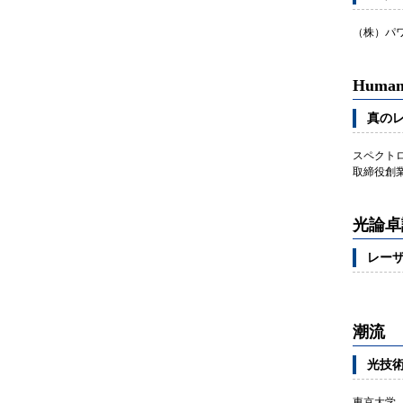
（株）パ
Human
真の
スペクトロ
取締役創業
光論卓
レー
潮流
光技
東京大学