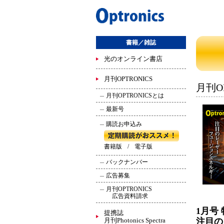
書籍／雑誌
光のオンライン書店
月刊OPTRONICS
月刊OP
月刊OPTRONICSとは
最新号
購読お申込み
書籍版
/
電子版
バックナンバー
広告募集
月刊OPTRONICS
広告資料請求
1月号
提携誌
月刊Photonics Spectra
注目の