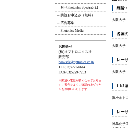
月刊Photonics Spectraとは
総論
購読お申込み（無料）
大阪大学
広告募集
Photonics Media
各国
大阪大学
お問合せ
(株)オプトロニクス社
販売部
レーザ
booksale@optronics.co.jp
TEL(03)5225-6614
大阪大学
FAX(03)5229-7253
※間違い電話が多くなっておりま
す。番号をよくご確認の上ダイヤ
1 k
ルをお願いいたします。
浜松ホト
レー
神島化学