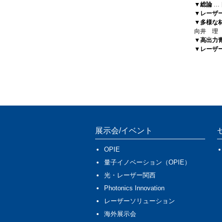
▼総論
…
▼レーザ
▼多様な
向井 理
▼高出力
▼レーザ
展示会/イベント
OPIE
量子イノベーション（OPIE）
光・レーザー関西
Photonics Innovation
レーザーソリューション
海外展示会