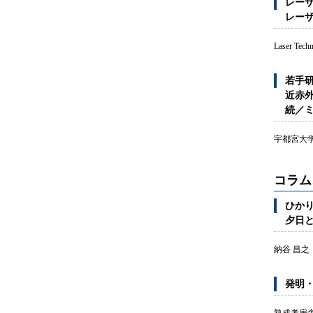
レーザ
レーザ
Laser Te
若手研
近赤
続／
宇都宮大
コラム
ひかり
夕日
納谷 昌之
発明・