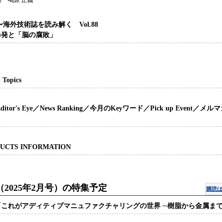
 鴫原 正義
〜海外技術誌を読み解く Vol.88
爆発と「脳の腐敗」
 Topics
ditor's Eye／News Ranking／今月のKeyワード／Pick up Event／メル
UCTS INFORMATION
（2025年2月号）の特集予定
購読
「これがアディティブマニュファクチャリングの世界 ─樹脂から金属ま