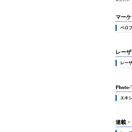
マーケ
ペロ
レーザ
レー
Photo-
エキ
連載・