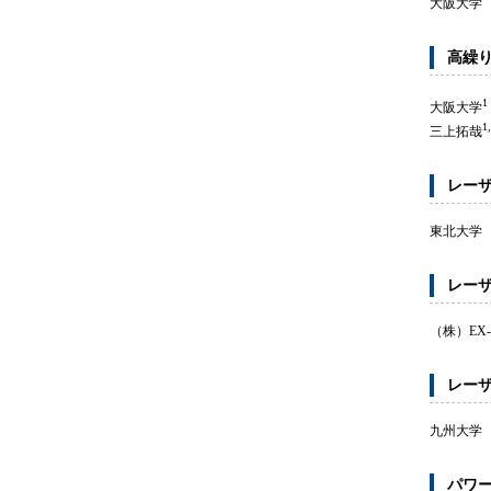
大阪大学
高繰
1
大阪大学
1,
三上拓哉
レー
東北大学
レー
（株）EX-
レー
九州大学
パワ