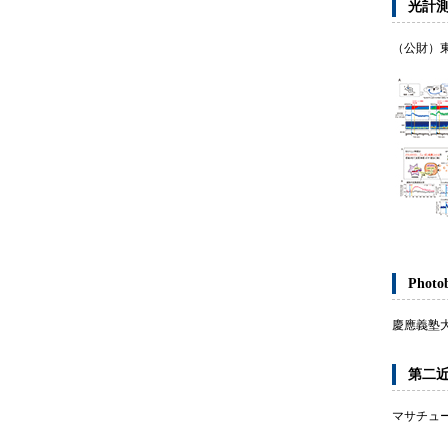
光計
（公財）
Pho
慶應義塾
第二近
マサチュ