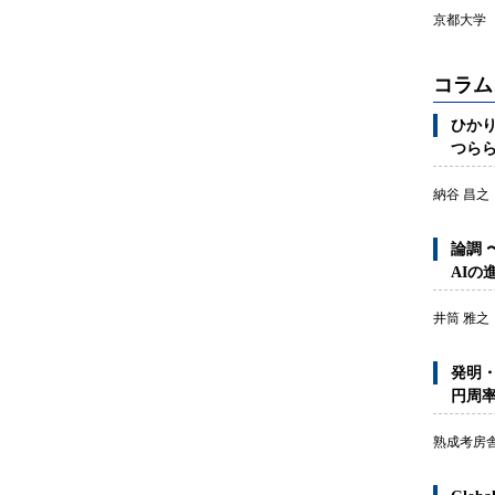
京都大学 
コラム
ひかり
つら
納谷 昌之
論調 
AIの
井筒 雅之
発明・
円周
熟成考房舎