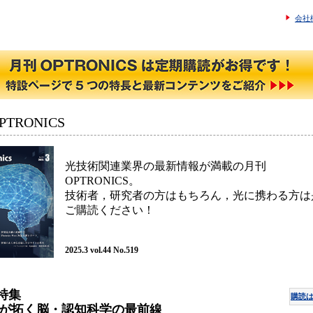
会社
TRONICS
光技術関連業界の最新情報が満載の月刊
OPTRONICS。
技術者，研究者の方はもちろん，光に携わる方は
ご購読ください！
2025.3 vol.44 No.519
 特集
購読
が拓く脳・認知科学の最前線