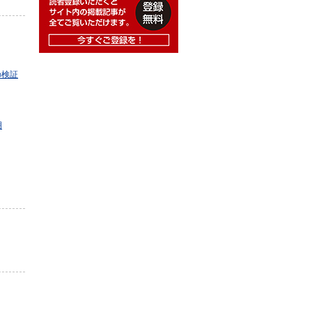
の検証
明