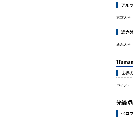
アル
東京大学 
近赤外
新潟大学
Human
世界
パイフォ
光論卓
ペロ