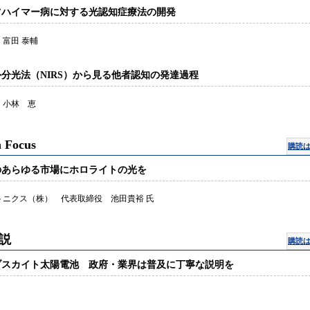
ツハイマー病に対する光認知症療法の開発
富田 泰輔
分光法（NIRS）から見る他者認知の発達過程
 小林 恵
 Focus
購読
のあらゆる市場にホロライトの光を
トニクス（株） 代表取締役 池田貴裕 氏
説
購読
ブスカイト太陽電池 政府・業界は普及に丁寧な説明を