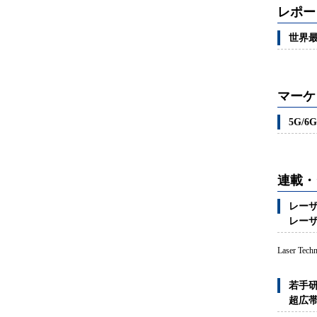
レポー
世界最
マーケ
5G/
連載・
レーザ
レーザ
Laser Tec
若手研
超広