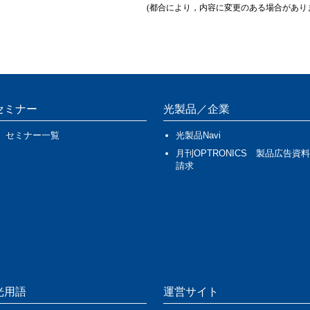
(都合により，内容に変更のある場合があり
セミナー
光製品／企業
セミナー一覧
光製品Navi
月刊OPTRONICS 製品広告資料
請求
光用語
運営サイト