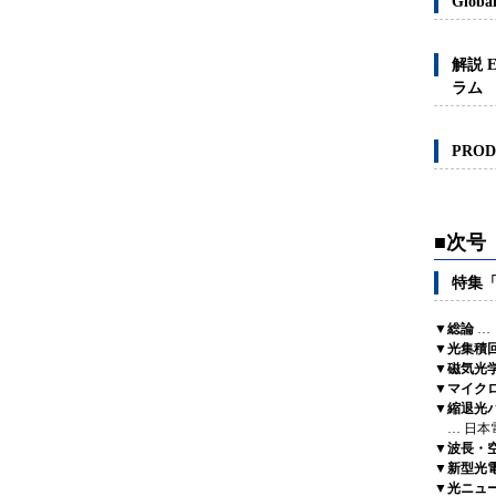
Global
解説 E
ラム
PROD
■次号
特集
▼総論
… 
▼光集積
▼磁気光
▼マイク
▼縮退光
… 日本
▼波長・
▼新型光
▼光ニュ