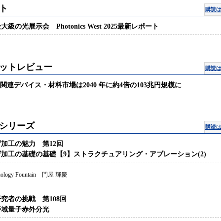
ト
購読
大級の光展示会 Photonics West 2025最新レポート
ットレビュー
購読
6G関連デバイス・材料市場は2040 年に約4倍の103兆円規模に
シリーズ
購読
加工の魅力 第12回
加工の基礎の基礎【9】ストラクチュアリング・アブレーション(2)
hnology Fountain 門屋 輝慶
究者の挑戦 第108回
帯域量子赤外分光