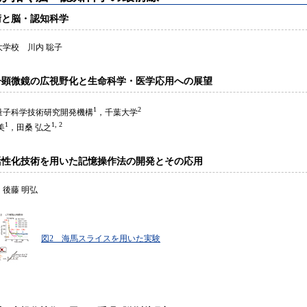
術と脳・認知科学
大学校 川内 聡子
子顕微鏡の広視野化と生命科学・医学応用への展望
1
2
量子科学技術研究開発機構
，千葉大学
1
1, 2
美
，田桑 弘之
活性化技術を用いた記憶操作法の開発とその応用
後藤 明弘
図2 海馬スライスを用いた実験