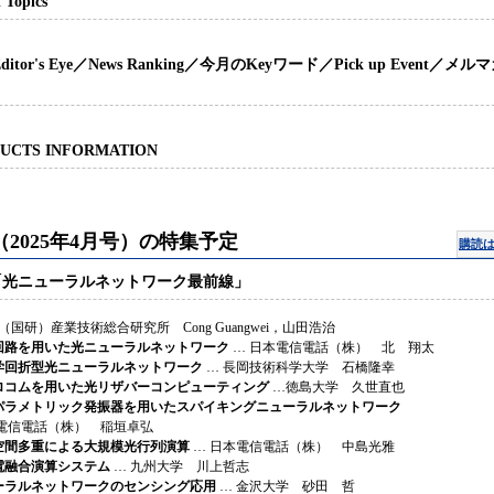
 Topics
ditor's Eye／News Ranking／今月のKeyワード／Pick up Event／メル
UCTS INFORMATION
（2025年4月号）の特集予定
購読
「光ニューラルネットワーク最前線」
（国研）産業技術総合研究所 Cong Guangwei，山田浩治
回路を用いた光ニューラルネットワーク
… 日本電信電話（株） 北 翔太
学回折型光ニューラルネットワーク
… 長岡技術科学大学 石橋隆幸
ロコムを用いた光リザバーコンピューティング
…徳島大学 久世直也
パラメトリック発振器を用いたスパイキングニューラルネットワーク
電信電話（株） 稲垣卓弘
空間多重による大規模光行列演算
… 日本電信電話（株） 中島光雅
電融合演算システム
… 九州大学 川上哲志
ーラルネットワークのセンシング応用
… 金沢大学 砂田 哲