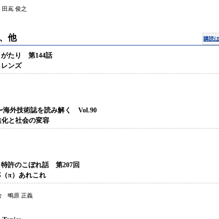
田嶌 俊之
、他
購読
がたり 第144話
らレンズ
〜海外技術誌を読み解く Vol.90
進化と社会の変容
特許のこぼれ話 第207回
率（π）あれこれ
 鴫原 正義