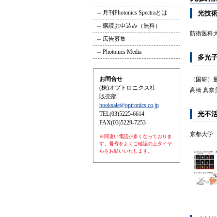
月刊Photonics Spectraとは
光技
購読お申込み（無料）
防衛医科
広告募集
Photonics Media
多光
お問合せ
（国研）
(株)オプトロニクス社
高橋 真奈
販売部
booksale@optronics.co.jp
TEL(03)5225-6614
光不
FAX(03)5229-7253
京都大学 
※間違い電話が多くなっておりま
す。番号をよくご確認の上ダイヤ
ルをお願いいたします。