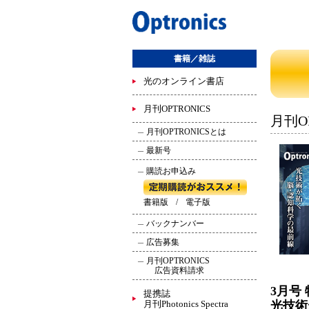
書籍／雑誌
光のオンライン書店
月刊OPTRONICS
月刊OP
月刊OPTRONICSとは
最新号
購読お申込み
書籍版
/
電子版
バックナンバー
広告募集
月刊OPTRONICS
広告資料請求
3月号
提携誌
月刊Photonics Spectra
光技術