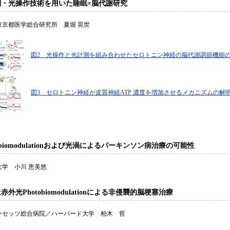
測・光操作技術を用いた睡眠×脳代謝研究
東京都医学総合研究所 夏堀 晃世
図2 光操作と光計測を組み合わせたセロトニン神経の脳代謝調節機能
図3 セロトニン神経が皮質神経ATP 濃度を増加させるメカニズムの解
tobiomodulationおよび光渦によるパーキンソン病治療の可能性
大学 小川 恵美悠
赤外光Photobiomodulationによる非侵襲的脳梗塞治療
ーセッツ総合病院／ハーバード大学 柏木 哲