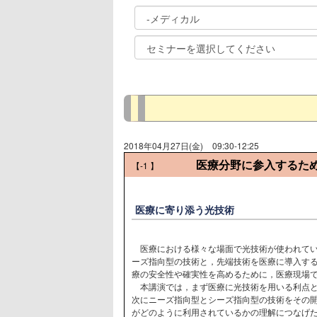
2018年04月27日(金)
09:30-12:25
医療分野に参入するた
【-1
】
医療に寄り添う光技術
医療における様々な場面で光技術が使われてい
ーズ指向型の技術と，先端技術を医療に導入す
療の安全性や確実性を高めるために，医療現場
本講演では，まず医療に光技術を用いる利点と
次にニーズ指向型とシーズ指向型の技術をその
がどのように利用されているかの理解につなげ