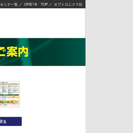
セミナ一覧
／
OPIE'18 TOP
／
オプトロニクス社
戻る