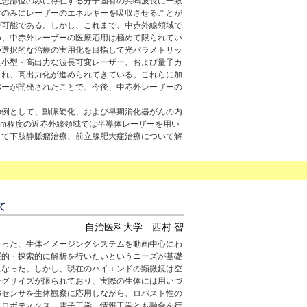
位のみにレーザーのエネルギーを吸収させることが
が可能である。しかし、これまで、中赤外線領域で
め、中赤外レーザーの医療応用は極めて限られてい
つ選択的な治療の実用化を目指して光パラメトリッ
た小型・高出力な波長可変レーザー、および量子カ
され、高出力化が進められてきている。これらに加
バーが開発されたことで、今後、中赤外レーザーの
例として、動脈硬化、および早期消化器がんの内
 µm程度の近赤外線領域では半導体レーザーを用い
して下肢静脈瘤治療、前立腺肥大症治療について解
て
自治医科大学 西村 智
行った、生体イメージングシステムを動画中心にわ
羅的・探索的に解析を行いたいというニーズが基礎
になった。しかし、現在のハイエンドの顕微鏡は空
ングサイズが限られており、実際の生体には用いづ
Sセンサを生体観察に応用しながら、ロバスト性の
、ロボティクス、電子工学、情報工学とも融合を行