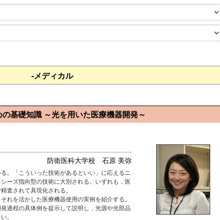
-メディカル
めの基礎知識 ～光を用いた医療機器開発～
防衛医科大学校 石原 美弥
る。「こういった技術があるといい」に応えるニ
るシーズ指向型の技術に大別される。いずれも，医
で精査されて具現化される。
それを活かした医療機器使用の実例を紹介する。
開発過程の具体例を提示して説明し，光源や光部品
たい。