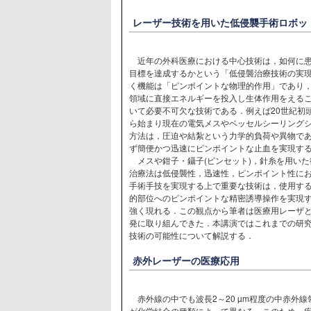
レーザー技術を用いた低侵襲手術ロボッ
近年の外科医療における中心技術は，如何に患者
目標を達成するかという「低侵襲治療技術の実
く機能は「ピンポイントな物理的作用」であり
領域に直接エネルギーを投入し生体作用をえる
いて必要不可欠な技術である．例えば20世紀初
ら始まり現在の電気メスやベッセルシーリングシ
方法は，圧迫や結紮という力学的負荷や異物で
ず簡便かつ迅速にピンポイントな止血を実現す
メスや鉗子・鑷子(ピンセット)，針糸を用いた
治療法は低侵襲性，迅速性，ピンポイント性に
手術手技を実現する上で重要な技術は，使用す
的部位へのピンポイントな精密誘導操作を実現
強く現れる．この観点から筆者は医療用レーザ
発に取り組んできた．本講演ではこれまでの研
技術の可能性について解説する．
赤外レーザーの医療応用
赤外線の中でも波長2～20 µm程度の中赤外
が化学結合の種類によって異なる。このため、