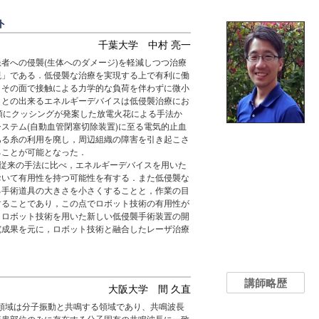
ト
千葉大学 中村 亮一
への侵襲(生体へのダメージ)を軽減しつつ治療
現」である．低侵襲な治療を実現する上で有利に働
，その面で接触による力学的な負荷を伴わずに微小
ことの出来るエネルギーデバイスは低侵襲治療にお
頭にクッシングが発案した放電火花による手法か
ステム(自動血管閉塞切除装置)に至る電気的止血
ある糸の利用を廃し，周辺組織の障害を引き起こさ
ることが可能となった．
従来の手法に比べ，エネルギーデバイスを用いた
おいて有用性を持つ可能性を有する．また低侵襲な
る手術道具の大きさを小さくすることと，作業の目
することであり，この点でロボット技術の有用性が
とロボット技術を用いた新しい低侵襲手術装置の開
究成果を元に，ロボット技術と融合したレーザ治療
講師略歴
大阪大学 間 久直
線領域は分子振動と共鳴する領域であり、共鳴波長
疾患部位のみに存在する分子固有の共鳴波長に一致