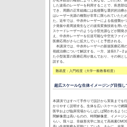
した波長のレーザーを利用することで、疾患部
でき、周囲の正常組織には低侵襲な選択的治療
はレーザー光源の種類が非常に限られていたた
た。近年では、中赤外レーザーによる低侵襲か
ク発振や差周波発生などの波長変換技術を用い
スケードレーザーのような小型光源などが開発
え、中赤外レーザーを伝送可能な中空光ファイ
医療応用がさらに拡大していくと予想される。
本講演では、中赤外レーザーの新規医療応用の
視鏡治療について解説する。一方、波長0.7～2
た小型装置の医療応用が進んでおり、その例と
説する。
難易度：入門程度（大学一般教養程度）
超広スケールな生体イメージング目指し
本講演ではすべて手作りで設計から実装までを
かりやすく説明する。生体を広いスケールで網
医学および臨床現場からしばしば聞かれるよう
間解像度は高いものの、時間解像度、イメージ
らい。我々は、非線形光学に加えて高画素CMO
高い生体観察を可能にしている。さらに、光学