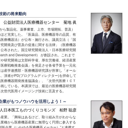
技術の将来動向
公益財団法人医療機器センター 菊地 眞
発から製品化、薬事審査、上市、市場開拓、普及）
いほど充実した。「医薬品、医療機器等の品質、有
品医療機器法）が公布・施行され、議員立法（「国
研究開発及び普及の促進に関する法律」（医療機器
も公布された。国立研究開発法人・日本医療研究開
Research and Development） が創設され、これまで
策や研究開発は文部科学省、厚生労働省、経済産業
・医療戦略推進会議」を発足させ各省予算を一元化
ては産学連携部・医療機器研究課が所掌し「オール
、演者がPD(プログラムディレクター)を拝命して
代医療機器開発推進協議会」、「次世代医療ＩＣＴ
参画している。本講演では、最近の医療機器研究開
る次世代医用イメージング技術に言及する。
企業がもつノウハウを活用しよう！～
人日本医工ものづくりコモンズ 柏野 聡彦
産業。「興味はあるけど、取り組み方がわからな
異業種から医療機器産業に無理なく円滑に参入する
製販企業（いわゆる医療機器メーカー）”と連携す