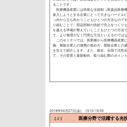
ることです。
医療機器産業には特殊な法規制（医薬品医療機
参入しようとする企業にとって大きなハードル
っ向から立ち向かうこともひとつの方法なので
り組むことで、部品部材の供給で売上をつくり
を越える準備が整えていくこともひとつの方法
て、より無理がなく円滑な方法といえるのでは
このセミナーでは、異業種から医療機器産業に
義、製販企業との連携の進め方、製販企業との
を交えて紹介します。また、最近、全国で活性
て、その背景と最新動向、取り組む際のポイン
2018年04月27日(金)
13:10-16:05
医療分野で活躍する光
【-2
】