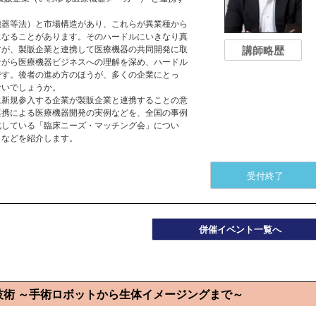
器等法）と市場構造があり、これらが異業種から
になることがあります。そのハードルにいきなり真
講師略歴
すが、製販企業と連携して医療機器の共同開発に取
ながら医療機器ビジネスへの理解を深め、ハードル
です。後者の進め方のほうが、多くの企業にとっ
ないでしょうか。
新規参入する企業が製販企業と連携することの意
連携による医療機器開発の実例などを、全国の事例
化している「臨床ニーズ・マッチング会」につい
トなどを紹介します。
受付終了
併催イベント一覧へ
技術 ～手術ロボットから生体イメージングまで～