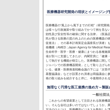
医療機器研究開発の現状とイメージング
医療機器の“風上から風下までの行程”（研究開
は様々な行政施策や取り組みでかつて例を見な
効性及び安全性等の確保に関する法律」（医薬
民が受ける医療の質の向上のための医療機器の
促進法）、その基本計画策定会議座長が演者）
発機構（AMED ; Japan Agency for Medical 
生命科学・医学・医療・健康にまつわる各種施
省が別々に支援してきたが、内閣官房に「健康
して執行する機能が樹立した。医療機器に関し
ジャパンでの医療機器開発」として取り上げられ
いる。健康・医療推進戦略会議の下には「次世
基盤協議会」などが設置され演者は両協議会に
発の取り組みを紹介すると伴に、今後期待され
無理なく円滑な医工連携の進め方～製販
一般社団法
これからの有望産業として注目される医療機器
い」そんな会社は多いのではないでしょうか。
方法のひとつは、医療機器ビジネスを熟知した“