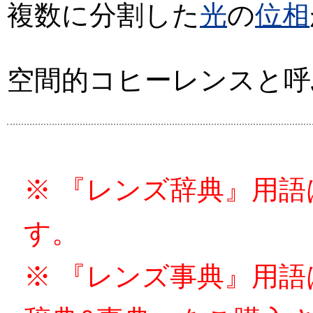
複数に分割した
光
の
位相
空間的コヒーレンスと呼
※ 『レンズ辞典』用
す。
※ 『レンズ事典』用