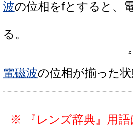
波
の位相をfとすると、
る。
電磁波
の位相が揃った状
※ 『レンズ辞典』用