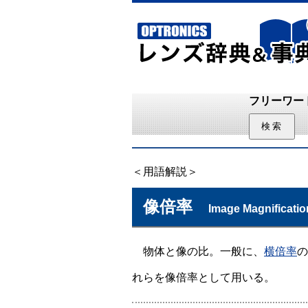
フリーワー
＜用語解説＞
像倍率
Image Magnificatio
物体と像の比。一般に、
横倍率
の
れらを像倍率として用いる。