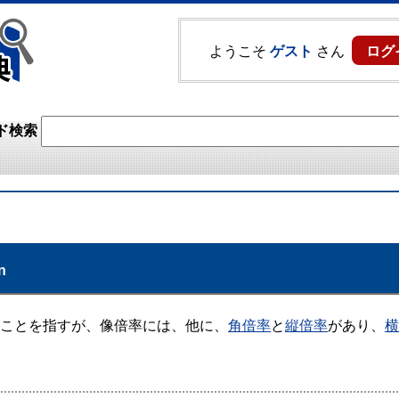
ようこそ
ゲスト
さん
ログ
ド検索
n
ことを指すが、像倍率には、他に、
角倍率
と
縦倍率
があり、
横