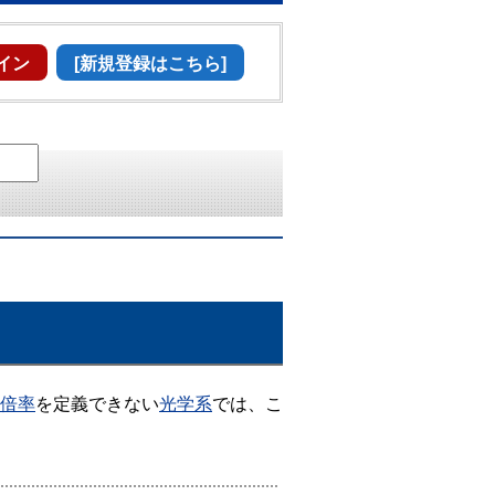
イン
[新規登録はこちら]
倍率
を定義できない
光学系
では、こ