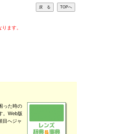
なります。
困った時の
。Web版
項目へジャ