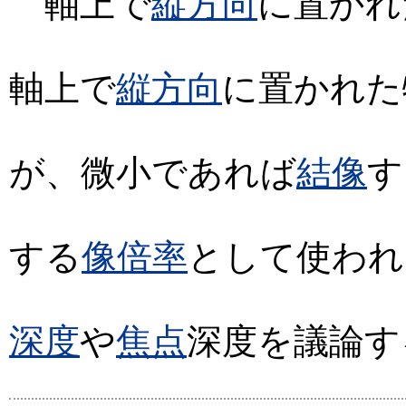
軸上で
縦方向
に置かれ
軸上で
縦方向
に置かれた
が、微小であれば
結像
す
する
像倍率
として使われ
深度
や
焦点
深度を議論す