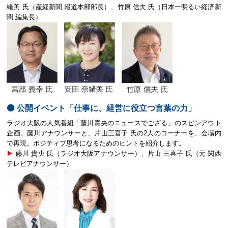
緒美 氏（産経新聞 報道本部部長）、竹原 信夫 氏（日本一明るい経済新
聞 編集長）
⚫️ 公開イベント「仕事に、経営に役立つ言葉の力」
ラジオ大阪の人気番組「藤川貴央のニュースでござる」のスピンアウト
企画。藤川アナウンサーと、片山三喜子 氏の2人のコーナーを、会場内
で再現。ポジティブ思考になるためのヒントを紹介します。
▶︎
藤川 貴央 氏（ラジオ大阪アナウンサー）、片山 三喜子 氏（元 関西
テレビアナウンサー）