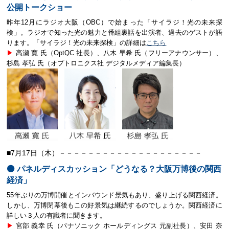
公開トークショー
昨年12月にラジオ大阪（OBC）で始まった「サイラジ！光の未来探
検」。ラジオで知った光の魅力と番組裏話を出演者、過去のゲストが語
ります。「サイラジ！光の未来探検」の詳細は
こちら
▶︎
高瀬 寛 氏（OptQC 社長）、八木 早希 氏（フリーアナウンサー）、
杉島 孝弘 氏（オプトロニクス社 デジタルメディア編集長）
■7月17日（木）－－－－－－－－－－－－－－－－－－－－
⚫️ パネルディスカッション「どうなる？大阪万博後の関西
経済」
55年ぶりの万博開催とインバウンド景気もあり、盛り上げる関西経済。
しかし、万博閉幕後もこの好景気は継続するのでしょうか。関西経済に
詳しい３人の有識者に聞きます。
▶︎
宮部 義幸 氏（パナソニック ホールディングス 元副社長）、安田 奈