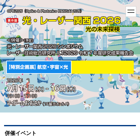
t
o
g
g
l
e
n
a
v
i
g
a
t
i
o
n
併催イベント