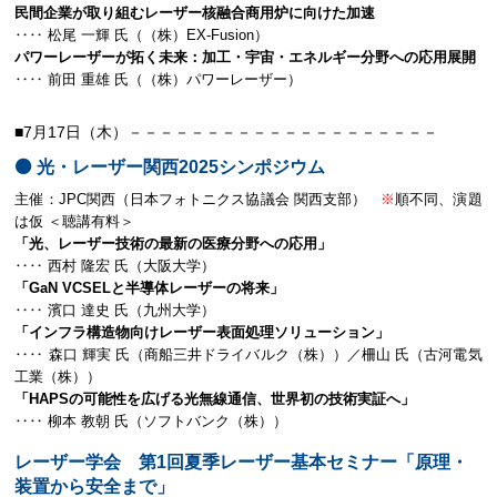
民間企業が取り組むレーザー核融合商用炉に向けた加速
‥‥ 松尾 一輝 氏（（株）EX-Fusion）
パワーレーザーが拓く未来：加工・宇宙・エネルギー分野への応用展開
‥‥ 前田 重雄 氏（（株）パワーレーザー）
■7月17日（木）－－－－－－－－－－－－－－－－－－－－
⚫️ 光・レーザー関西2025シンポジウム
主催：JPC関西（日本フォトニクス協議会 関西支部）
※
順不同、演題
は仮 ＜聴講有料＞
「光、レーザー技術の最新の医療分野への応用」
‥‥ 西村 隆宏 氏（大阪大学）
「GaN VCSELと半導体レーザーの将来」
‥‥ 濱口 達史 氏（九州大学）
「インフラ構造物向けレーザー表面処理ソリューション」
‥‥ 森口 輝実 氏（商船三井ドライバルク（株））／柵山 氏（古河電気
工業（株））
「HAPSの可能性を広げる光無線通信、世界初の技術実証へ」
‥‥ 柳本 教朝 氏（ソフトバンク（株））
レーザー学会 第1回夏季レーザー基本セミナー「原理・
装置から安全まで」