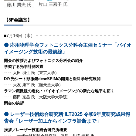
【8F会議室】
■7月16日（水）－－－－－－－－－－－－－－－－－－－－
⚫️ 応用物理学会フォトニクス分科会主催セミナー「バイオ
イメージング技術の最前線」
開会の挨拶およびフォトニクス分科会の紹介
学習する光学計測装置
‥‥ 太田 禎生 氏（東京大学）
DIY光シート顕微鏡descSPIMの開発と医科学研究展開
‥‥ 大友 康平 氏（順天堂大学）
ラマン顕微鏡の進化：バイオイメージングの新たな地平を拓く
‥‥ 藤田 克昌 氏（大阪大学大学院）
閉会の挨拶
⚫️ レーザー技術総合研究所 ILT2025 令和6年度研究成果報
告会「レーザー加工からインフラ診断まで」
挨拶／レーザー技術総合研究所概要
‥‥ レーザー技術総合研究所 所長 井澤 靖和 氏