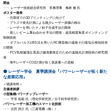
閉会
‥‥ レーザー技術総合研究所 常務理事 梅林 徹 氏
ポスター発表
・月環境での3Dプリンティングに向けて
・プラズマ発光計測による微少レーザー損傷の検出
・レーザーを用いたナノ粒子合成手法の開発
・新しいビーム重ね合わせ手法の開発：超高精度角度ポインティング
制御技術
・ダブルパルスLIBS法を用いたRC構造物の遠隔その場塩分検知技術
の開発
・PCV気相漏洩位置及び漏洩量推定のための遠隔光計測技術の研究開
発
・海中レーザーCO2計測が拓く脱炭素への貢献
⚫️ レーザー学会 夏季講演会『パワーレーザーが拓く新た
な産業応用』
＜聴講有料＞
主催者挨拶
小型集積パワーチップレーザー
‥‥ 平等 拓範 氏（理化学研究所／分子科学研究所）
パワーレーザー加工機のスマート化技術
‥‥ 古田 啓介 氏（三菱電機（株））