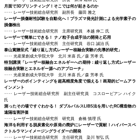
月面で3Dプリンティング！そこでは何が起きるのか
‥‥ レーザー技術総合研究所 副所長 藤田 雅之
レーザー損傷耐性試験を自動化へ！プラズマ発光計測による光学素子の
損傷検出
‥‥ レーザー技術総合研究所 主席研究員 本越 伸二 氏
レーザーで簡単にできる！ ナノ粒子合成手法の開発と応用
‥‥ レーザー技術総合研究所 主任研究員 谷口 誠治 氏
泰山賞贈呈式「繰り返し方式レーザー核融合実験の先導的研究」
‥‥ 光産業創成大学院大学 北川 米喜 氏／森 芳孝 氏
特別講演「レーザー核融合エネルギーへの期待：繰り返し方式レーザー
核融合実験とエネルギー源へのアプローチ」
‥‥ 光産業創成大学院大学 北川 米喜 氏／森 芳孝 氏
レーザーのポインティングを超高精度角度で揃える！画期的ビームアラ
インメント
‥‥ レーザー技術総合研究所 副主任研究員 コスロービアン ハイク
氏
測ったその場ですぐわかる！ ダブルパルスLIBS法を用いたRC構造物の
遠隔塩害評価
‥‥ レーザー技術総合研究所 研究員 倉橋 慎理 氏
海洋を利用する脱炭素化や原発の廃炉にレーザーで貢献！ハイパースペ
クトルラマンイメージングライダーの開発
‥‥ レーザー技術総合研究所 主任研究員 染川 智弘 氏