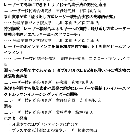
レーザーで簡単にできる！ ナノ粒子合成手法の開発と応用
‥‥ レーザー技術総合研究所 主任研究員 谷口 誠治 氏
泰山賞贈呈式「繰り返し方式レーザー核融合実験の先導的研究」
‥‥ 光産業創成大学院大学 北川 米喜 氏／森 芳孝 氏
特別講演「レーザー核融合エネルギーへの期待：繰り返し方式レーザー
核融合実験とエネルギー源へのアプローチ」
‥‥ 光産業創成大学院大学 北川 米喜 氏／森 芳孝 氏
レーザーのポインティングを超高精度角度で揃える！画期的ビームアラ
インメント
‥‥ レーザー技術総合研究所 副主任研究員 コスロービアン ハイク
氏
測ったその場ですぐわかる！ ダブルパルスLIBS法を用いたRC構造物の
遠隔塩害評価
‥‥ レーザー技術総合研究所 研究員 倉橋 慎理 氏
海洋を利用する脱炭素化や原発の廃炉にレーザーで貢献！ハイパースペ
クトルラマンイメージングライダーの開発
‥‥ レーザー技術総合研究所 主任研究員 染川 智弘 氏
閉会
‥‥ レーザー技術総合研究所 常務理事 梅林 徹 氏
ポスター発表
・月環境での3Dプリンティングに向けて
・プラズマ発光計測による微少レーザー損傷の検出