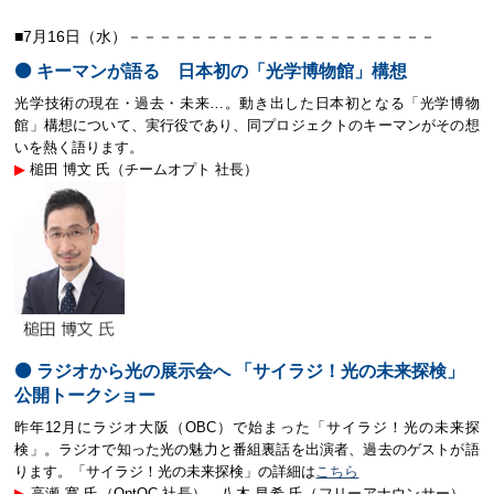
■7月16日（水）－－－－－－－－－－－－－－－－－－－－
⚫️ キーマンが語る 日本初の「光学博物館」構想
光学技術の現在・過去・未来…。動き出した日本初となる「光学博物
館」構想について、実行役であり、同プロジェクトのキーマンがその想
いを熱く語ります。
▶︎
槌田 博文 氏（チームオプト 社長）
⚫️ ラジオから光の展示会へ 「サイラジ！光の未来探検」
公開トークショー
昨年12月にラジオ大阪（OBC）で始まった「サイラジ！光の未来探
検」。ラジオで知った光の魅力と番組裏話を出演者、過去のゲストが語
ります。「サイラジ！光の未来探検」の詳細は
こちら
▶︎
高瀬 寛 氏（OptQC 社長）、八木 早希 氏（フリーアナウンサー）、