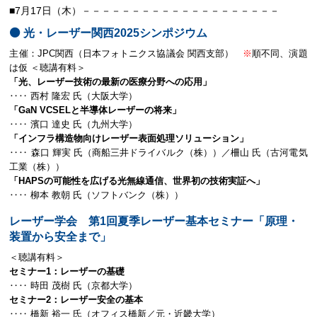
■7月17日（木）－－－－－－－－－－－－－－－－－－－－
⚫️ 光・レーザー関西2025シンポジウム
主催：JPC関西（日本フォトニクス協議会 関西支部）
※
順不同、演題
は仮 ＜聴講有料＞
「光、レーザー技術の最新の医療分野への応用」
‥‥ 西村 隆宏 氏（大阪大学）
「GaN VCSELと半導体レーザーの将来」
‥‥ 濱口 達史 氏（九州大学）
「インフラ構造物向けレーザー表面処理ソリューション」
‥‥ 森口 輝実 氏（商船三井ドライバルク（株））／柵山 氏（古河電気
工業（株））
「HAPSの可能性を広げる光無線通信、世界初の技術実証へ」
‥‥ 柳本 教朝 氏（ソフトバンク（株））
レーザー学会 第1回夏季レーザー基本セミナー「原理・
装置から安全まで」
＜聴講有料＞
セミナー1：レーザーの基礎
‥‥ 時田 茂樹 氏（京都大学）
セミナー2：レーザー安全の基本
‥‥ 橋新 裕一 氏（オフィス橋新／元・近畿大学）