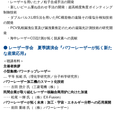
・レーザーを用いたナノ粒子合成手法の開発
・新しいビーム重ね合わせ手法の開発：超高精度角度ポインティング
制御技術
・ダブルパルスLIBS法を用いたRC構造物の遠隔その場塩分検知技術
の開発
・PCV気相漏洩位置及び漏洩量推定のための遠隔光計測技術の研究開
発
・海中レーザーCO2計測が拓く脱炭素への貢献
⚫️ レーザー学会 夏季講演会『パワーレーザーが拓く新た
な産業応用』
＜聴講有料＞
主催者挨拶
小型集積パワーチップレーザー
‥‥ 平等 拓範 氏（理化学研究所／分子科学研究所）
パワーレーザー加工機のスマート化技術
‥‥ 古田 啓介 氏（三菱電機（株））
民間企業が取り組むレーザー核融合商用炉に向けた加速
‥‥ 松尾 一輝 氏（（株）EX-Fusion）
パワーレーザーが拓く未来：加工・宇宙・エネルギー分野への応用展開
‥‥ 前田 重雄 氏（（株）パワーレーザー）