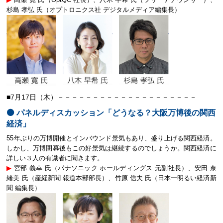
杉島 孝弘 氏（オプトロニクス社 デジタルメディア編集長）
■7月17日（木）－－－－－－－－－－－－－－－－－－－－
⚫️ パネルディスカッション「どうなる？大阪万博後の関西
経済」
55年ぶりの万博開催とインバウンド景気もあり、盛り上げる関西経済。
しかし、万博閉幕後もこの好景気は継続するのでしょうか。関西経済に
詳しい３人の有識者に聞きます。
▶︎
宮部 義幸 氏（パナソニック ホールディングス 元副社長）、安田 奈
緒美 氏（産経新聞 報道本部部長）、竹原 信夫 氏（日本一明るい経済新
聞 編集長）