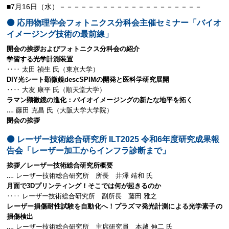
■7月16日（水）－－－－－－－－－－－－－－－－－－－－
⚫️ 応用物理学会フォトニクス分科会主催セミナー「バイオ
イメージング技術の最前線」
開会の挨拶およびフォトニクス分科会の紹介
学習する光学計測装置
‥‥ 太田 禎生 氏（東京大学）
DIY光シート顕微鏡descSPIMの開発と医科学研究展開
‥‥ 大友 康平 氏（順天堂大学）
ラマン顕微鏡の進化：バイオイメージングの新たな地平を拓く
‥‥ 藤田 克昌 氏（大阪大学大学院）
閉会の挨拶
⚫️ レーザー技術総合研究所 ILT2025 令和6年度研究成果報
告会「レーザー加工からインフラ診断まで」
挨拶／レーザー技術総合研究所概要
‥‥ レーザー技術総合研究所 所長 井澤 靖和 氏
月面で3Dプリンティング！そこでは何が起きるのか
‥‥ レーザー技術総合研究所 副所長 藤田 雅之
レーザー損傷耐性試験を自動化へ！プラズマ発光計測による光学素子の
損傷検出
‥‥ レーザー技術総合研究所 主席研究員 本越 伸二 氏