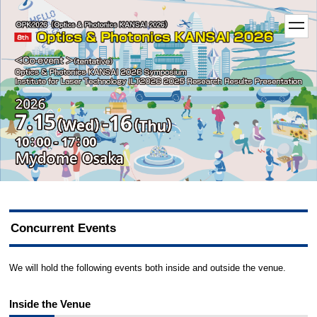
t
o
g
g
l
e
n
a
v
i
g
a
t
i
o
n
Concurrent Events
We will hold the following events both inside and outside the venue.
Inside the Venue