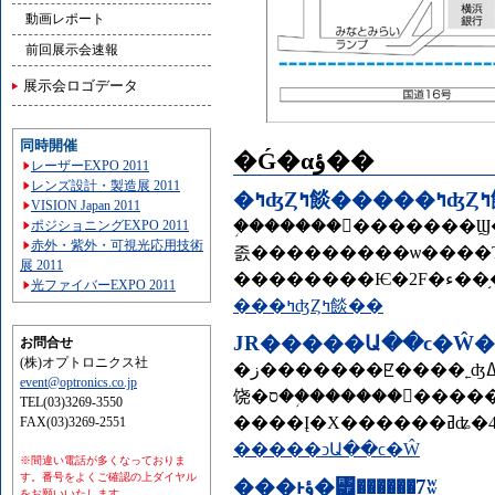
動画レポート
前回展示会速報
展示会ロゴデータ
同時開催
�Ǵ�αؤ��
レーザーEXPO 2011
レンズ設計・製造展 2011
VISION Japan 2011
�֥������󥺥�������Ϣ�����פ�ꡢ������˿ʤߡ��
ポジショニングEXPO 2011
赤外・紫外・可視光応用技術
졼���������ѡ����Τޤ����̤Υ������
展 2011
光ファイバーEXPO 2011
���ߤʤȤߤ餤��
お問合せ
(株)オプトロニクス社
�ز�������ꡢ����˿ʤߡ���ư����ƻ�פ����ѡ����Τޤޥ���åԥ󥰥⡼��֥��ɥޡ����ץ
event@optronics.co.jp
饶�ס��֥������󥺥��������פ�ޤä����̤�ȴ���ޤ���
TEL(03)3269-3550
FAX(03)3269-2551
�����ͻԱ��ϲ�Ŵ
※間違い電話が多くなっておりま
す。番号をよくご確認の上ダイヤル
���ͱؤ�꥿������7ʬ
をお願いいたします。