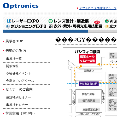
オプトロニクス社TOPページ
���ޤǤΥ���
展示会 TOP
来場のご案内
出展社一覧
開催速報
各種併催イベント
会場までのアクセス
セミナーのご案内
併設特別セミナー
出展社セミナー
前回実績（2010年）