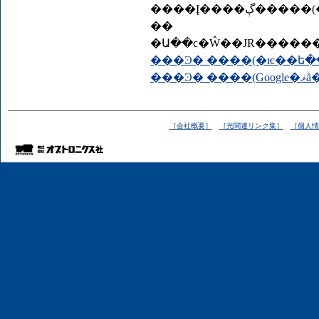
����Į����ڳ�����(�õ�)�˾�괹�����ߤʤȤߤ餤�ز���
��
���Ͽ� ����(Goo
［会社概要］
［光関連リンク集］
［個人情