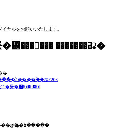
ダイヤルをお願いいたします。
���ܥ�������ȥꥢ�륤�᡼���󥰶��� �������ߥʡ�
)��
���ͥå����ۡ��롡F203
ȥꥢ�륤�᡼���󥰶���
CoaXPress���ͤκǿ��������ȥץ饰�ե�����