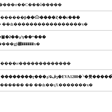
��ʳ�����ҥ��С���ǡ�����
��������ƥ��Ѿ����Ȥ��ε���
�м� ��ʥ�����������������ҡ�
��󥺡��ڤӥ�󥺥ޥ���Ȥ˴ؤ��뵬�ʡ��ؿˤγ��ײ���
���ǥƥ꡼������ҡ�
��ʳ�����ҥ�������������
�ڥޥ���ӥ�����ѥ��ꥢ��������ɽ���ؿˡ۵ڤӡ�EV
������ �� ��ʥ��ɥХ�������ҡ�