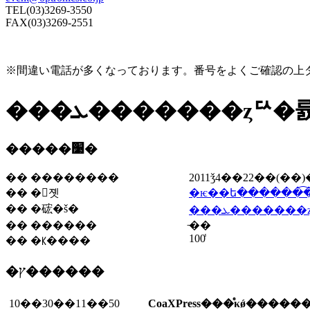
TEL(03)3269-3550
FAX(03)3269-2551
※間違い電話が多くなっております。番号をよくご確認の上
�����׹�
�� ��������
2011ǯ4��22��(��
�� �񡡾졧
�ѥ��ե������͡�
�� �硡�š�
���ܥ�������
�� ������
̵��
100̾
�� �ꡡ����
�ץ������
10��30��11��50