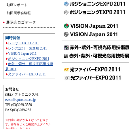
動画レポート
前回展示会速報
展示会ロゴデータ
同時開催
レーザーEXPO 2011
レンズ設計・製造展 2011
VISION Japan 2011
ポジショニングEXPO 2011
赤外・紫外・可視光応用技術
展 2011
光ファイバーEXPO 2011
お問合せ
(株)オプトロニクス社
event@optronics.co.jp
TEL(03)3269-3550
FAX(03)3269-2551
※間違い電話が多くなっておりま
す。番号をよくご確認の上ダイヤル
をお願いいたします。