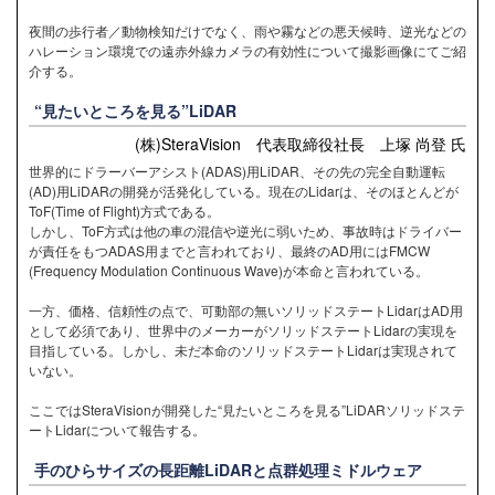
夜間の歩行者／動物検知だけでなく、雨や霧などの悪天候時、逆光などの
ハレーション環境での遠赤外線カメラの有効性について撮影画像にてご紹
介する。
“見たいところを見る”LiDAR
(株)SteraVision 代表取締役社長 上塚 尚登 氏
世界的にドラーバーアシスト(ADAS)用LiDAR、その先の完全自動運転
(AD)用LiDARの開発が活発化している。現在のLidarは、そのほとんどが
ToF(Time of Flight)方式である。
しかし、ToF方式は他の車の混信や逆光に弱いため、事故時はドライバー
が責任をもつADAS用までと言われており、最終のAD用にはFMCW
(Frequency Modulation Continuous Wave)が本命と言われている。
一方、価格、信頼性の点で、可動部の無いソリッドステートLidarはAD用
として必須であり、世界中のメーカーがソリッドステートLidarの実現を
目指している。しかし、未だ本命のソリッドステートLidarは実現されて
いない。
ここではSteraVisionが開発した“見たいところを見る”LiDARソリッドステ
ートLidarについて報告する。
手のひらサイズの長距離LiDARと点群処理ミドルウェア