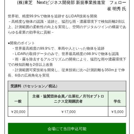
(株)東芝 Nextビジネス開発部 新規事業推進室 フェロー
崔 明秀 氏
世界初、精度99.9%で物体を追跡するLiDAR技術を開発
－高精度な物体の認識・追跡と、猛烈な雨・濃霧環境下で検知距離2倍以
上、計測範囲の柔軟性の向上を実現し、空間のデジタルツインの構築であ
らゆる産業の効率化に貢献－
●開発のポイント
・世界最高精度の99.9%で、車両や人といった物体を追跡
・LiDARの取得データのみで、世界最高精度の98.9%で物体を認識
・雨・霧を除去するアルゴリズムの開発により、猛烈な雨や濃霧環境下
での検知距離を2倍以上改善
・計測範囲可変技術を開発し、従来技術に比べ計測距離を350mまで伸
長、6倍の広画角化を実現
受講料（1セッション／税込）
主催・協賛団体会員／出展社／月刊オプトロ
一般
ニクス定期購読者
学生
￥20,000
￥17,000
￥5,000
会場にて当日申込可能