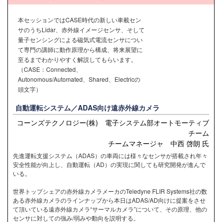
本セッションではCASE時代の新しい車載セン
サのうちLidar、赤外線イメージセンサ、そして
量子センシングによる磁気式電流センサについ
て専門の講師に動作原理から構成、将来展望に
至るまでわかりやすく解説してもらいます。
（CASE：Connected、
Autonomous/Automated、Shared、Electricの
頭文字）
自動運転システム／ADAS向け遠赤外線カメラ
コーンズテクノロジー(株) 電子システム部オートモーティブ
チーム
チームマネージャ 中西 啓朗 氏
先進運転支援システム（ADAS）の車両には様々なセンサが搭載され年々
安全性能が向上し、自動運転（AD）の実現に関しても研究開発が進んで
いる。
世界トップシェアの赤外線カメラメーカのTeledyne FLIR Systems社の数
ある赤外線カメラのラインナップから本日はADAS/AD向けに提案をさせ
て頂いている遠赤外線カメラ“サーマルカメラ”について、その原理、他の
センサに対しての強み/弱みや動向を説明する。