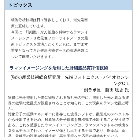
トピックス
細胞分析技術は日々進歩ししており、最先端医
療に直結しています。
今回は、肝細胞・がん細胞を科学するラマンイ
メージング・３次元像フローサイトメータの最
新トピックスを講演ただくとともに、ますます
重要となってきた健康医療データの流通基盤に
ついて解説いただきます。
ラマンイメージングを活用した肝細胞品質評価技術
(独法)産業技術総合研究所 先端フォトニクス・バイオセンシ
ングOIL
副ラボ長 藤田 聡史 氏
物質に光を照射した際に観察される散乱光の中に、照射した光と異なる波
長の微弱な散乱光が観察されることが知られ、この現象をラマン散乱と呼
ぶ。
対象分子の振動エネルギーに依存した波長シフトが、散乱光のスペクトル
から検出できるため、対象物の分子組成を無標識で検出することが可能で
ある。これを拡張したラマンイメージングは、ラマンスペクトルの検出を
２次元平面上で行い、イメージ像とし出力する手法であり、医薬品、食
品、化粧品の評価や診断技術、再生医療への応用が期待されている。