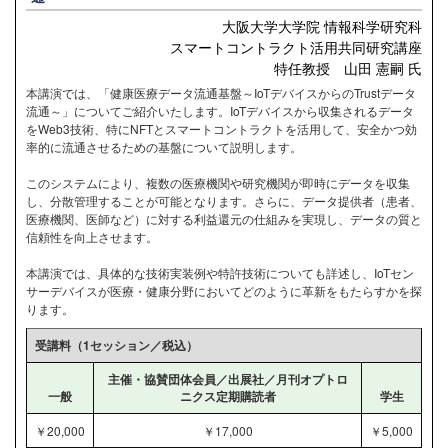
大阪大学大学院 情報科学研究科
スマートコントラクト活用共同研究講座
特任教授 山田 憲嗣 氏
本講演では、「健康医療データ流通基盤～IoTデバイスからのTrustデータ
流通～」についてご紹介いたします。IoTデバイスから収集されるデータ
をWeb3技術、特にNFTとスマートコントラクトを活用して、安全かつ効
率的に流通させるための基盤について説明します。
このシステムにより、複数の医療機関や研究機関が即時にデータを収集
し、分散管理することが可能となります。さらに、データ提供者（患者、
医療機関、医師など）に対する利益還元の仕組みを実現し、データの質と
信頼性を向上させます。
本講演では、具体的な技術実装例や特許技術についても詳述し、IoTセン
サーデバイスが医療・健康分野においてどのように革新をもたらすかを探
ります。
受講料（1セッション／税込）
主催・協賛団体会員／出展社／月刊オプトロ
一般
ニクス定期購読者
学生
￥20,000
￥17,000
￥5,000