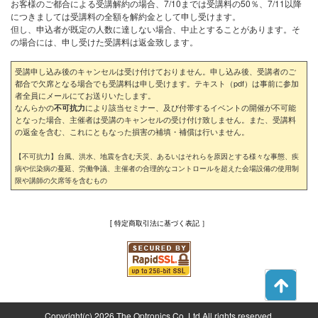
お客様のご都合による受講解約の場合、7/10までは受講料の50％、7/11以降
につきましては受講料の全額を解約金として申し受けます。
但し、申込者が既定の人数に達しない場合、中止とすることがあります。そ
の場合には、申し受けた受講料は返金致します。
受講申し込み後のキャンセルは受け付けておりません。申し込み後、受講者のご
都合で欠席となる場合でも受講料は申し受けます。テキスト（pdf）は事前に参加
者全員にメールにてお送りいたします。
なんらかの
により該当セミナー、及び付帯するイベントの開催が不可能
不可抗力
となった場合、主催者は受講のキャンセルの受け付け致しません。また、受講料
の返金を含む、これにともなった損害の補填・補償は行いません。
【不可抗力】台風、洪水、地震を含む天災、あるいはそれらを原因とする様々な事態、疾
病や伝染病の蔓延、労働争議、主催者の合理的なコントロールを超えた会場設備の使用制
限や講師の欠席等を含むもの
[ 特定商取引法に基づく表記 ］
Copyright(c) 2026 The Optronics Co. Ltd All rights reserved.