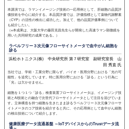
本講演では、ラマンイメージング技術の一応用例として、肝細胞の品質評
価技術を中心に紹介する。本品質評価では、評価指標として薬物代謝酵素
（CYP）の活性の検出に成功した。加えて、他の品質評価事例について
も紹介したい。
（※本成果は、大阪大学の藤田克昌先生らが開発した高速ラマン顕微鏡を
用いた共同研究の成果である。）
ラベルフリー３次元像フローサイトメータで血中がん細胞を
診る
浜松ホトニクス(株) 中央研究所 第７研究室 副研究室長 山
田 秀直 氏
当社では、学術・工業分野に限らず、バイオ・医用分野における「光の可
能性」を追究しています。特に医用分野における「診る」という行為に
「光」は欠かせません。
細胞を１つ１つ「診る」検査装置フローサイトメータは、イメージング技
術とAI技術との融合で次世代フローサイトメータとして注目を浴びていま
す。立体構造を持つ細胞を生きたまま診るラベルフリー３次元像フローサ
イトメータのコア技術を紹介すると共に、その応用例として血中がん細胞
の検出技術について紹介します。
健康医療データ流通基盤 ～IoTデバイスからのTrustデータ流
通～