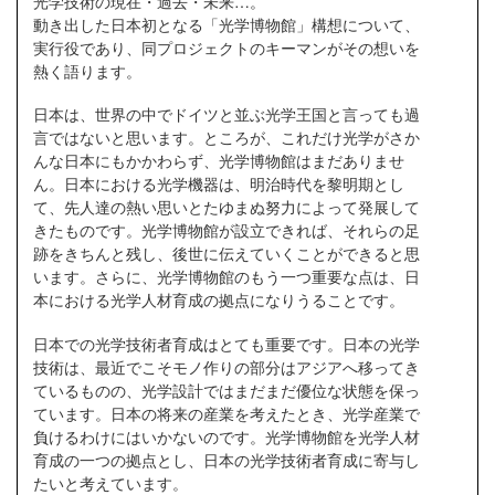
光学技術の現在・過去・未来…。
動き出した日本初となる「光学博物館」構想について、
実行役であり、同プロジェクトのキーマンがその想いを
熱く語ります。
日本は、世界の中でドイツと並ぶ光学王国と言っても過
言ではないと思います。ところが、これだけ光学がさか
んな日本にもかかわらず、光学博物館はまだありませ
ん。日本における光学機器は、明治時代を黎明期とし
て、先人達の熱い思いとたゆまぬ努力によって発展して
きたものです。光学博物館が設立できれば、それらの足
跡をきちんと残し、後世に伝えていくことができると思
います。さらに、光学博物館のもう一つ重要な点は、日
本における光学人材育成の拠点になりうることです。
日本での光学技術者育成はとても重要です。日本の光学
技術は、最近でこそモノ作りの部分はアジアへ移ってき
ているものの、光学設計ではまだまだ優位な状態を保っ
ています。日本の将来の産業を考えたとき、光学産業で
負けるわけにはいかないのです。光学博物館を光学人材
育成の一つの拠点とし、日本の光学技術者育成に寄与し
たいと考えています。