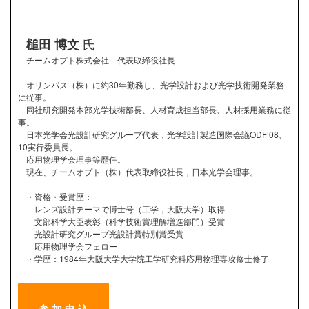
氏
槌田 博文
チームオプト株式会社 代表取締役社長
オリンパス（株）に約30年勤務し、光学設計および光学技術開発業務
に従事。
同社研究開発本部光学技術部長、人材育成担当部長、人材採用業務に従
事。
日本光学会光設計研究グループ代表，光学設計製造国際会議ODF’08、
10実行委員長。
応用物理学会理事等歴任。
現在、チームオプト（株）代表取締役社長，日本光学会理事。
・資格・受賞歴：
レンズ設計テーマで博士号（工学，大阪大学）取得
文部科学大臣表彰（科学技術賞理解増進部門）受賞
光設計研究グループ光設計賞特別賞受賞
応用物理学会フェロー
・学歴：1984年大阪大学大学院工学研究科応用物理専攻修士修了
参 加 申 込