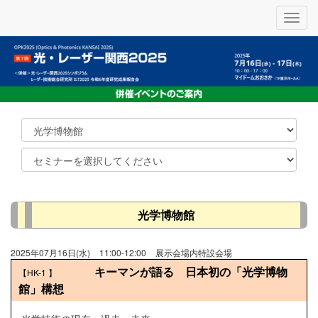
メ
ニ
ュ
ー
光学博物館
2025年07月16日(水)
11:00-12:00
展示会場内特設会場
キーマンが語る 日本初の「光学博物
【HK-1
】
館」構想