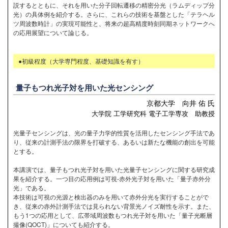
説するとともに、それを用いた分子回転遷移の精密分光（ラムディップ分
光）の具体例を紹介する。さらに、これらの技術を基盤とした「テラヘル
ツ周波数時計」の実現可能性と、将来の超高精度時刻同期ネットワークへ
の応用展望について論じる。
●初級程度（大学専門程度、基礎知識を有す）
量子もつれ光子対を用いた光センシング
京都大学 向井 佑 氏
大学院 工学研究科 電子工学専攻 助教授
光量子センシングは、光の量子力学的性質を活用したセンシング手法であ
り、従来の計測手法の限界を打破する、あるいは新たな機能の創出を可能
とする。
本講演では、量子もつれ光子対を用いた光量子センシングに関する研究成
果を紹介する。一つ目の応用例は可視-赤外光子対を用いた「量子赤外分
光」である。
本技術は可視の光源と検出器のみを用いて赤外分光を実行することがで
き、従来の赤外計測手法では見られない背景光ノイズ耐性を示す。また、
もう1つの応用として、広帯域周波数もつれ光子対を用いた「量子光断層
撮像(QOCT)」についても紹介する。