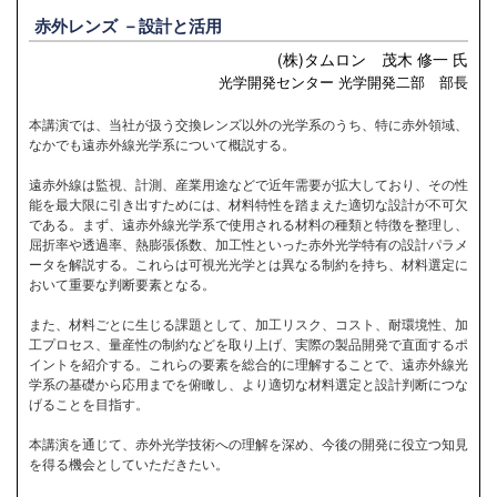
赤外レンズ －設計と活用
(株)タムロン 茂木 修一 氏
光学開発センター 光学開発二部 部長
本講演では、当社が扱う交換レンズ以外の光学系のうち、特に赤外領域、
なかでも遠赤外線光学系について概説する。
遠赤外線は監視、計測、産業用途などで近年需要が拡大しており、その性
能を最大限に引き出すためには、材料特性を踏まえた適切な設計が不可欠
である。まず、遠赤外線光学系で使用される材料の種類と特徴を整理し、
屈折率や透過率、熱膨張係数、加工性といった赤外光学特有の設計パラメ
ータを解説する。これらは可視光光学とは異なる制約を持ち、材料選定に
おいて重要な判断要素となる。
また、材料ごとに生じる課題として、加工リスク、コスト、耐環境性、加
工プロセス、量産性の制約などを取り上げ、実際の製品開発で直面するポ
イントを紹介する。これらの要素を総合的に理解することで、遠赤外線光
学系の基礎から応用までを俯瞰し、より適切な材料選定と設計判断につな
げることを目指す。
本講演を通じて、赤外光学技術への理解を深め、今後の開発に役立つ知見
を得る機会としていただきたい。