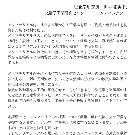
理化学研究所 田中 拓男 氏
光量子工学研究センター チームディレクター
メタマテリアルは、波長より細かな人工構造を用いて物質の光学特性を制
御した疑似材料である。
メタマテリアルそのものは構造体であるが、それを構成する構造を波長よ
り細かく設計・加工することで、１つ１つの構造は光波に直接感知されず
にメタマテリアル全体が１つの均質な物質として振る舞う。
メタマテリアルの特徴の１つは、その構造をうまく設計することで、自然
界から直接得られる物質には無いような光学特性を物質に付与できること
である。
メタマテリアルが実現する特異な光学特性の１つが、透磁率を制御した物
質である。一般に光周波数においては自然界のほぼ全ての物質の透磁率の
値は真空の透磁率と同じになる。
物質の透磁率を人工的に変化させることができると、誘電率と透磁率の比
で定義される物質のインピーダンスも人工的に操作できることとなり、物
質界面での光の反射を抑制して光を完全に吸収する物質もつくることがで
きる。
本講演では、メタマテリアルの概要について簡単に触れた後、光の伝搬を
制御するメタマテリアルや、光を完全に吸収する光吸収メタマテリアルを
中心にその原理と特性を述べる。
そしてメタマテリアルを用いたレンズであるメタレンズや、赤外光を吸収