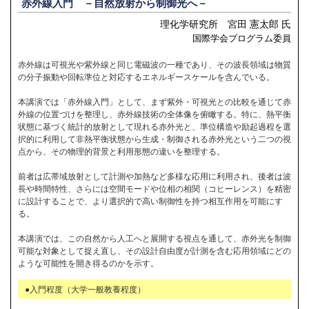
赤外線入門 －自然放射から制御光へ－
理化学研究所 宮田 憲太郎 氏
国際学会プログラム委員
赤外線は可視光や紫外線と同じ電磁波の一種であり、その波長領域は物質
の分子振動や回転準位と対応するエネルギースケールを含んでいる。
本講演では「赤外線入門」として、まず紫外・可視光との比較を通じて赤
外線の位置づけを整理し、赤外線技術の全体像を俯瞰する。特に、熱平衡
状態に基づく統計的放射として現れる赤外光と、準位構造や励起過程を選
択的に利用して非熱平衡状態から生成・制御される赤外光という二つの視
点から、その物理的背景と利用形態の違いを整理する。
前者は広帯域放射として計測や加熱など多様な応用に利用され、後者は波
長や時間特性、さらには空間モードや位相の相関（コヒーレンス）を精密
に設計することで、より選択的で高い制御性を持つ相互作用を可能にす
る。
本講演では、この自然から人工へと展開する視点を通して、赤外光を制御
可能な対象として捉え直し、その設計自由度が計測を含む応用領域にどの
ような可能性を開き得るのかを示す。
●入門程度（大学一般教養程度）