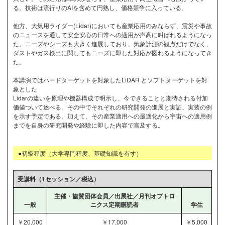
る。技術は流行りのAIを含めて円熟し、価格競争に入っている。
他方、大気用ライダー(Lidar)においても産業応用のみならず、震災や事故
のニュースを通して安全安心の日常への適用が声高に叫ばれるようになっ
た。ニーズやシーズも大きく進展しており、気象計測の観点だけでなく、
ダストやガス検出に関してもニーズに即した対応が図れるようになってき
た。
本講演ではハードターゲットを対象したLiDAR とソフトターゲットを対
象とした
Lidarの違いを原理や機器構成で明示し、今できることと期待される付加
価値ついて述べる。その中でそれぞれの研究開発の進展と実証、実装の例
を示す予定である。加えて、その産業適用への最適化から宇宙への適用例
までを自身の研究開発や経験に即した内容で言及する。
●初級程度（大学専門程度、基礎知識を有す）
受講料（1セッション／税込）
主催・協賛団体会員／出展社／月刊オプトロ
一般
ニクス定期購読者
学生
￥20,000
￥17,000
￥5,000