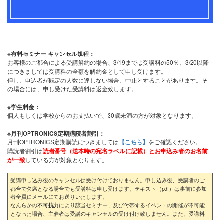
※有料セミナー キャンセル規程：
お客様のご都合による受講解約の場合、3/19までは受講料の50％、3/20以降
につきましては受講料の全額を解約金として申し受けます。
但し、申込者が既定の人数に達しない場合、中止とすることがあります。そ
の場合には、申し受けた受講料は返金致します。
※学生料金：
個人もしくは学校からのお支払いで、30歳未満の方が対象となります。
※月刊OPTRONICS定期購読者割引：
月刊OPTRONICS定期購読につきましては
【こちら】
をご確認ください。
購読者割引は
読者番号（送本時の宛名ラベルに記載）とお申込み者のお名前
が一致
している方が対象となります。
受講申し込み後のキャンセルは受け付けておりません。申し込み後、受講者のご
都合で欠席となる場合でも受講料は申し受けます。テキスト（pdf）は事前に参加
者全員にメールにてお送りいたします。
なんらかの
により該当セミナー、及び付帯するイベントの開催が不可能
不可抗力
となった場合、主催者は受講のキャンセルの受け付け致しません。また、受講料