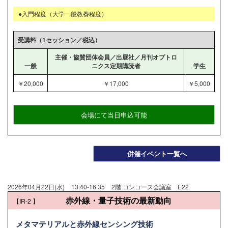
●入門程度（大学一般教養程度）
受講料（1セッション／税込）
主催・協賛団体会員／出展社／月刊オプトロ
一般
ニクス定期購読者
学生
￥20,000
￥17,000
￥5,000
会場にて当日申込可能
併催イベント一覧へ
2026年04月22日(水)
13:40-16:35
2階 コンコース会議室 E22
赤外線・量子技術の最新動向
【IR-2
】
メタマテリアルと赤外線センシング技術