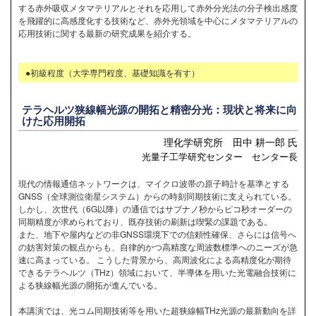
する赤外吸収メタマテリアルとそれを応用して赤外分光法の分子検出感度
を飛躍的に高感度化する技術など、赤外光領域を中心にメタマテリアルの
応用技術に関する最新の研究成果を紹介する。
●初級程度（大学専門程度、基礎知識を有す）
テラヘルツ狭線幅光源の開拓と精密分光：現状と将来に向
けた応用開拓
理化学研究所 田中 耕一郎 氏
光量子工学研究センター センター長
現代の情報通信ネットワークは、マイクロ波帯の原子時計を基準とする
GNSS（全球測位衛星システム）からの時刻同期技術に支えられている。
しかし、次世代（6G以降）の通信ではサブナノ秒からピコ秒オーダーの
同期精度が求められており、既存技術の刷新は喫緊の課題である。
また、地下や屋内などの非GNSS環境下での信頼性確保、さらには信号へ
の妨害対策の観点からも、自律的かつ高精度な周波数標準へのニーズが急
速に高まっている。 こうした背景から、高周波化による高精度化が期待
できるテラヘルツ（THz）領域において、半導体を用いた光電融合技術に
よる狭線幅光源の開拓が進んでいる。
本講演では、光コム同期技術等を用いた超狭線幅THz光源の最新動向を詳