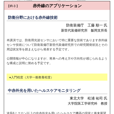
赤外線のアプリケーション
【IR-3
】
防衛分野における赤外線技術
防衛装備庁 工藤 順一 氏
新世代装備研究所 飯岡支所長
本講演では、防衛用光波センサにおいて特に重要な技術であります赤外線
センサ技術について防衛装備庁新世代装備研究所での研究開発状況とその
周辺状況等を踏まえながら発表する予定です。
公開情報が中心になりますが、将来への考え方や方向性が感じられるよう
な構成と説明に努める予定です。
●入門程度（大学一般教養程度）
中赤外光を用いたヘルスケアモニタリング
東北大学 松浦 祐司 氏
大学院医工学研究科 教授
波長6ミクロン以上の中赤外光を用いたヘルスケア機器の現状と将来展望