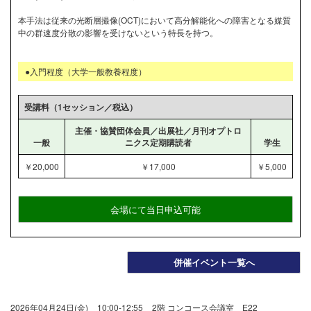
本手法は従来の光断層撮像(OCT)において高分解能化への障害となる媒質
中の群速度分散の影響を受けないという特長を持つ。
●入門程度（大学一般教養程度）
受講料（1セッション／税込）
主催・協賛団体会員／出展社／月刊オプトロ
一般
ニクス定期購読者
学生
￥20,000
￥17,000
￥5,000
会場にて当日申込可能
併催イベント一覧へ
2026年04月24日(金)
10:00-12:55
2階 コンコース会議室 E22