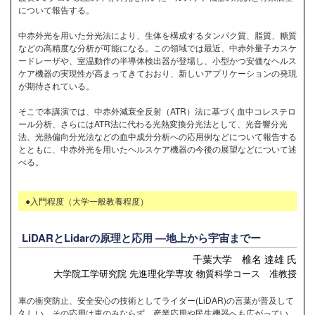
について報告する。
中赤外光を用いた分光法により、生体を構成するタンパク質、脂質、糖質
などの高精度な分析が可能になる。この領域では最近、中赤外量子カスケ
ードレーザや、室温動作の半導体検出器が登場し、小型かつ安価なヘルス
ケア機器の実現性が高まってきておおり、新しいアプリケーションの発現
が期待されている。
そこで本講演では、中赤外減衰全反射（ATR）法に基づく血中コレステロ
ール分析、さらにはATR法に代わる光熱変換分光法として、光音響分光
法、光熱偏向分光法などの血中成分分析への応用例などについて報告する
とともに、中赤外光を用いたヘルスケア機器の今後の展望などについて述
べる。
●入門程度（大学一般教養程度）
LiDARとLidarの原理と応用 ―地上から宇宙までー
千葉大学 椎名 達雄 氏
大学院工学研究院 先進理化学専攻 物質科学コース 准教授
車の衝突防止、安全安心の技術としてライダー(LiDAR)の言葉が普及して
久しい。その応用は車のみならず、産業応用や民生機器へも広がってい