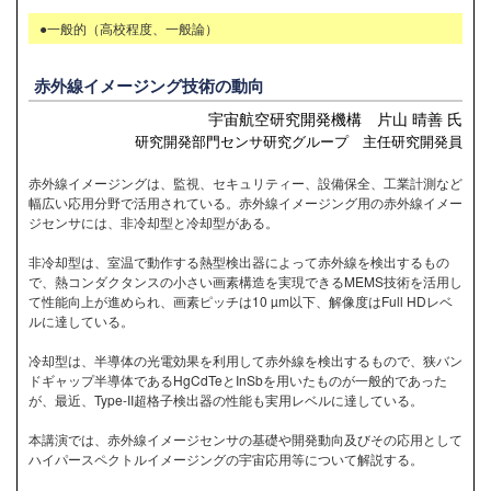
●一般的（高校程度、一般論）
赤外線イメージング技術の動向
宇宙航空研究開発機構 片山 晴善 氏
研究開発部門センサ研究グループ 主任研究開発員
赤外線イメージングは、監視、セキュリティー、設備保全、工業計測など
幅広い応用分野で活用されている。赤外線イメージング用の赤外線イメー
ジセンサには、非冷却型と冷却型がある。
非冷却型は、室温で動作する熱型検出器によって赤外線を検出するもの
で、熱コンダクタンスの小さい画素構造を実現できるMEMS技術を活用し
て性能向上が進められ、画素ピッチは10 µm以下、解像度はFull HDレベ
ルに達している。
冷却型は、半導体の光電効果を利用して赤外線を検出するもので、狭バン
ドギャップ半導体であるHgCdTeとInSbを用いたものが一般的であった
が、最近、Type-II超格子検出器の性能も実用レベルに達している。
本講演では、赤外線イメージセンサの基礎や開発動向及びその応用として
ハイパースペクトルイメージングの宇宙応用等について解説する。