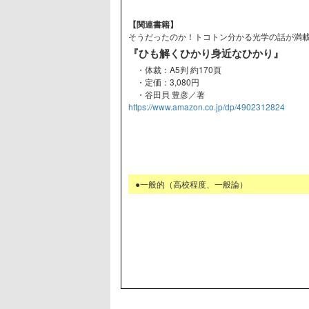
【関連書籍】
そうだったのか！トコトン分かる光学の話が満
『ひも解くひかり身近なひかり』
・体裁：A5判 約170頁
・定価：3,080円
・谷田貝 豊彦／著
https://www.amazon.co.jp/dp/4902312824
●一般的（高校程度、一般論）