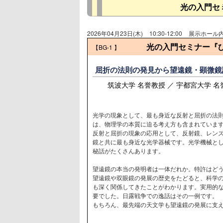
光の入門セ
2026年04月23日(木)
10:30-12:00
展示ホール
光の入門セミナー『
【BG-1
】
屈折の法則の発見から望遠鏡・顕微鏡
筑波大学 名誉教授 ／ 宇都宮大学 
光学の現象として、最も身近な反射と屈折の法
は、物理学の本質に迫る考え方も含まれていま
反射と屈折の現象の応用として、反射鏡、レン
鏡と共に最も身近な光学器械です。光学機械と
秘話がたくさんあります。
望遠鏡の本当の発明者は一体だれか。特許はど
望遠鏡や双眼鏡の発展の歴史をたどると、科学
も深く関係してきたことがわかります。実用的
要でした。日露戦争での逸話はその一例です。
もちろん、最先端の天文学も望遠鏡の発展に支