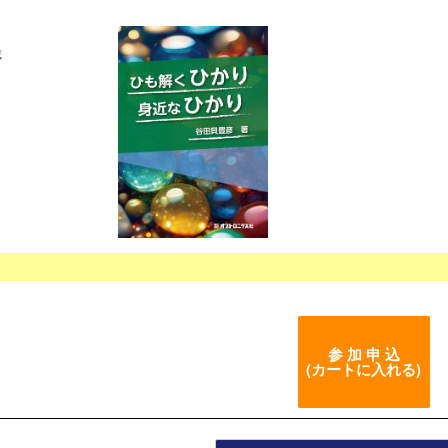
載
参 加 申 込
(カートに入れる)