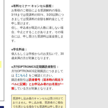
※有料セミナー キャンセル規程：
お客様のご都合による受講解約の場合、
3/19までは受講料の50％、3/20以降につ
きましては受講料の全額を解約金として
申し受けます。
但し、申込者が既定の人数に達しない場
合、中止とすることがあります。その場
合には、申し受けた受講料は返金致しま
す。
※学生料金：
個人もしくは学校からのお支払いで、30
歳未満の方が対象となります。
※月刊OPTRONICS定期購読者割引：
月刊OPTRONICS定期購読につきまして
は
【こちら】
をご確認ください。
購読者割引は
読者番号（送本時の宛名ラ
ベルに記載）とお申込み者のお名前が一
致
している方が対象となります。
受講申し込み後のキャンセルは受け付けて
おりません。申し込み後、受講者のご都合
で欠席となる場合でも受講料は申し受けま