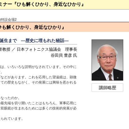
ミナー『ひも解くひかり、身近なひかり』
内特設会場2
ひも解くひかり、身近なひかり』
誕生まで ―歴史に埋もれた秘話—
名誉教授 ／ 日本フォトニクス協議会 理事長
谷田貝 豊彦 氏
則は、いろいろな説明がなされています。その中に
す。
ズなどがあります。これを応用した望遠鏡は、顕微
しての歴史もながく、その発展には興味を惹かれる
講師略歴
うなったのか。
の最先端を切り開いたことはもちろん、軍事応用に
な双眼鏡が生まれるためには多くの技術的発展が必
えられています。