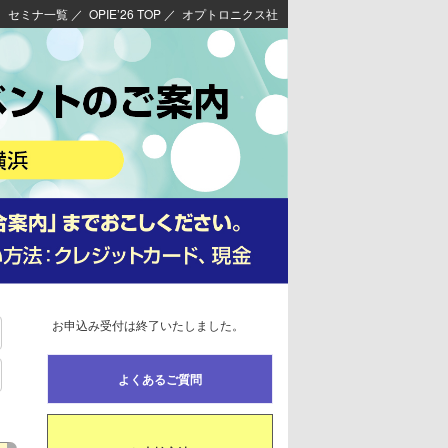
セミナ一覧
／
OPIE’26 TOP
／
オプトロニクス社
お申込み受付は終了いたしました。
よくあるご質問