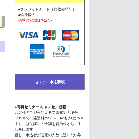
●クレジットカード（領収書発行）
●銀行振込
※早割支払期日:7/2(金)
セミナー申込手順
※有料セミナー キャンセル規程：
お客様のご都合による受講解約の場合、
5/31までは受講料の50％、6/1以降につき
ましては受講料の全額を解約金として申
し受けます。
但し、申込者が既定の人数に達しない場