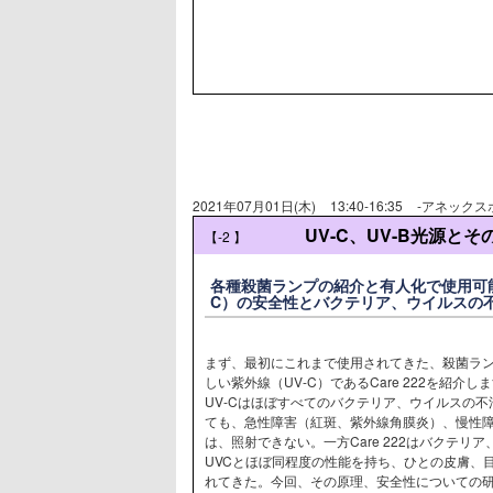
2021年07月01日(木)
13:40-16:35
-アネックス
UV-C、UV-B光源とそ
【-2
】
各種殺菌ランプの紹介と有人化で使用可能な紫
C）の安全性とバクテリア、ウイルスの
まず、最初にこれまで使用されてきた、殺菌ラン
しい紫外線（UV-C）であるCare 222を紹介し
UV-Cはほぼすべてのバクテリア、ウイルスの
ても、急性障害（紅斑、紫外線角膜炎）、慢性
は、照射できない。一方Care 222はバクテリ
UVCとほぼ同程度の性能を持ち、ひとの皮膚、
れてきた。今回、その原理、安全性についての