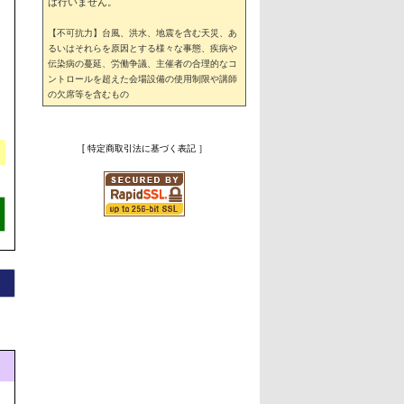
は行いません。
【不可抗力】台風、洪水、地震を含む天災、あ
るいはそれらを原因とする様々な事態、疾病や
伝染病の蔓延、労働争議、主催者の合理的なコ
ントロールを超えた会場設備の使用制限や講師
の欠席等を含むもの
[ 特定商取引法に基づく表記 ］