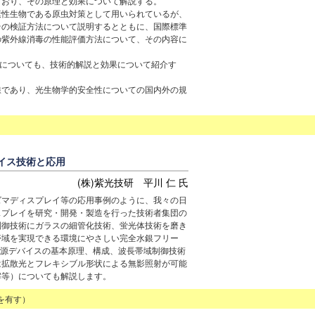
ており、その原理と効果について解説する。
素性生物である原虫対策として用いられているが、
その検証方法について説明するとともに、国際標準
の紫外線消毒の性能評価方法について、その内容に
EDについても、技術的解説と効果について紹介す
線であり、光生物学的安全性についての国内外の規
バイス技術と応用
(株)紫光技研 平川 仁 氏
ズマディスプレイ等の応用事例のように、我々の日
スプレイを研究・開発・製造を行った技術者集団の
制御技術にガラスの細管化技術、蛍光体技術を磨き
帯域を実現できる環境にやさしい完全水銀フリー
、光源デバイスの基本原理、構成、波長帯域制御技術
は拡散光とフレキシブル形状による無影照射が可能
解等）についても解説します。
を有す）