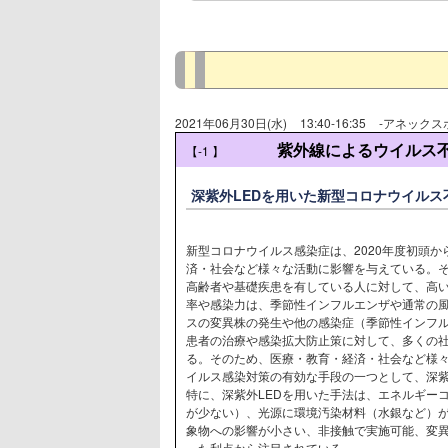
2021年06月30日(水)
13:40-16:35
-アネックス
紫外線によるウイルス
【-1
】
深紫外LEDを用いた新型コロナウイルス
新型コロナウイルス感染症は、2020年度初頭
済・社会など様々な活動に影響を与えている。
高齢者や基礎疾患を有している人に対して、高
率や感染力は、季節性インフルエンザや通常の
スの変異株の発生や他の感染症（季節性インフ
患者の治療や感染拡大防止策に対して、多くの
る。そのため、医療・教育・経済・社会など様
イルス感染対策の有効な手段の一つとして、深
特に、深紫外LEDを用いた手法は、エネルギー
が少ない）、光源に環境汚染材料（水銀など）
象物への影響が小さい、非接触で実施可能、変
った利点から注目されている。