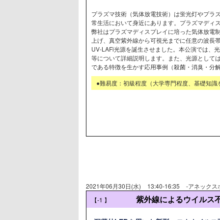
プラズマ技術（気体放電技術）は蛍光灯やプラ
常生活において身近にあります。プラズマディ
弊社はプラズマディスプレイに培った気体放電
上げ、真空紫外線から可視光までに任意の波長
UV-LAFi光源を誕生させました。本公演では
等について詳細説明します。また、光源として
である特徴を生かす応用事例（殺菌・消臭・分
●難易度：初級程度（大学専門程度、基礎知識
2021年06月30日(水)
13:40-16:35
-アネックス
紫外線によるウイルス不
【-1
】