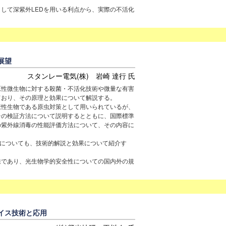
して深紫外LEDを用いる利点から、実際の不活化
展望
スタンレー電気(株) 岩崎 達行 氏
原性微生物に対する殺菌・不活化技術や微量な有害
ており、その原理と効果について解説する。
素性生物である原虫対策として用いられているが、
その検証方法について説明するとともに、国際標準
の紫外線消毒の性能評価方法について、その内容に
EDについても、技術的解説と効果について紹介す
線であり、光生物学的安全性についての国内外の規
バイス技術と応用