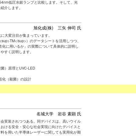
54nm低圧水銀ランプと比較します。そして、光
を紹介します。
旭化成(株) 三矢 伸司 氏
化に大変注目が集まっています。
 <sup>TM</sup>）のデータシートを活用しつつ、
活性化に用いるか」の実際について具体的に説明し
りやすく説明します。
）原理とUVC-LED
活化（殺菌）の設計
名城大学 岩谷 素顕 氏
が社会実装されつつある。同デバイスは、高いウイル
における安全・安心な社会実現に向けたデバイスと
系材料を用いた半導体レーザーに関しても実用化が期