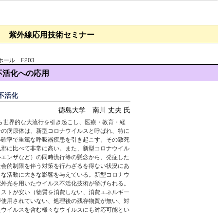
紫外線応用技術セミナー
ホール F203
不活化への応用
不活化
徳島大学 南川 丈夫 氏
から世界的な大流行を引き起こし、医療・教育・経
その病原体は、新型コロナウイルスと呼ばれ、特に
い確率で重篤な呼吸器疾患を引き起こす。その致死
風邪に比べて非常に高い。また、新型コロナウイル
ルエンザなど）の同時流行等の懸念から、発症した
社会的制限を伴う対策を行わざるを得ない状況にあ
々な活動に大きな影響を与えている。新型コロナウ
紫外光を用いたウイルス不活化技術が挙げられる。
コストが安い（物質を消費しない、消費エネルギー
が使用されていない、処理後の残存物質が無い、対
異ウイルスを含む様々なウイルスにも対応可能とい