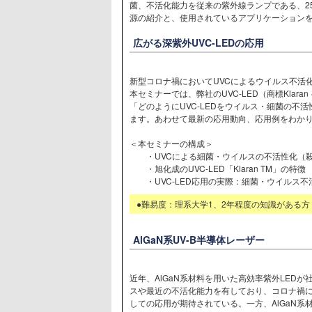
菌、不活化能力を従来の紫外線ランプである、2
源の紹介と、使用されているアプリケーション
広がる深紫外UVC-LEDの応用
新型コロナ禍においてUVCによるウイルス不活
本セミナーでは、弊社のUVC-LED（商標Klaran
「どのようにUVC-LEDをウイルス・細菌の不
ます。あわせて最新の応用動向、応用例をわか
＜本セミナーの構成＞
・UVCによる細菌・ウイルスの不活性化（殺菌
・旭化成のUVC-LED「Klaran TM」の特徴
・UVC-LED応用の実際：細菌・ウイルス不
●難易度：理系大学1、2年程度の知識がある方
AlGaN系UV-B半導体レーザー
近年、AlGaN系材料を用いた高効率紫外LED
スや最近の不活化能力を有しており、コロナ禍
しての応用が期待されている。一方、AlGaN