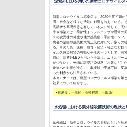
深紫外LEDを用いた新型コロナウイルス
新型コロナウイルス感染症は、2020年度初頭
済・社会など様々な活動に影響を与えている。
高齢者や基礎疾患を有している人に対して、高
率や感染力は、季節性インフルエンザや通常の
スの変異株の発生や他の感染症（季節性インフ
患者の治療や感染拡大防止策に対して、多くの
る。そのため、医療・教育・経済・社会など様
イルス感染対策の有効な手段の一つとして、深
特に、深紫外LEDを用いた手法は、エネルギー
が少ない）、光源に環境汚染材料（水銀など）
象物への影響が小さい、非接触で実施可能、変
った利点から注目されている。
本セミナーでは、新型コロナウイルス感染対策と
効果について紹介する。
●難易度：一般的（高校程度、一般論）
水処理における紫外線殺菌技術の現状と
紫外線は、新型コロナウイルスを初めとした病