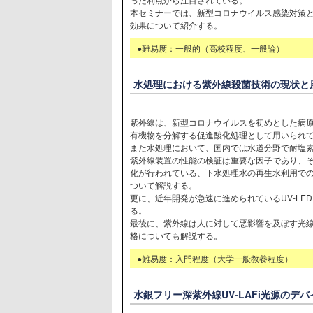
本セミナーでは、新型コロナウイルス感染対策と
効果について紹介する。
●難易度：一般的（高校程度、一般論）
水処理における紫外線殺菌技術の現状と
紫外線は、新型コロナウイルスを初めとした病
有機物を分解する促進酸化処理として用いられ
また水処理において、国内では水道分野で耐塩
紫外線装置の性能の検証は重要な因子であり、
化が行われている、下水処理水の再生水利用で
ついて解説する。
更に、近年開発が急速に進められているUV-L
る。
最後に、紫外線は人に対して悪影響を及ぼす光
格についても解説する。
●難易度：入門程度（大学一般教養程度）
水銀フリー深紫外線UV-LAFi光源のデ