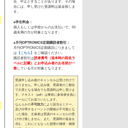
合、中止とすることがあります。その場
合には、申し受けた受講料は返金致しま
す。
※学生料金：
個人もしくは学校からのお支払いで、30
歳未満の方が対象となります。
※月刊OPTRONICS定期購読者割引：
月刊OPTRONICS定期購読につきまして
は
【こちら】
をご確認ください。
購読者割引は
読者番号（送本時の宛名ラ
ベルに記載）とお申込み者のお名前が一
致
している方が対象となります。
受講申し込み後のキャンセルは受け付けて
おりません。申し込み後、受講者のご都合
で欠席となる場合でも受講料は申し受けま
す。テキスト（pdf）は事前に参加者全員に
メールにてお送りいたします。
なんらかの
により該当セミナー、
不可抗力
及び付帯するイベントの開催が不可能とな
った場合、主催者は受講のキャンセルの受
け付け致しません。また、受講料の返金を
含む、これにともなった損害の補填・補償