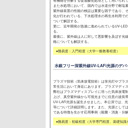
有機物を分解する促進酸化処理として用いられ
また水処理において、国内では水道分野で耐塩
紫外線装置の性能の検証は重要な因子であり、
化が行われている、下水処理水の再生水利用で
ついて解説する。
更に、近年開発が急速に進められているUV-L
る。
最後に、紫外線は人に対して悪影響を及ぼす光
格についても解説する。
●難易度：入門程度（大学一般教養程度）
水銀フリー深紫外線UV-LAFi光源のデ
プラズマ技術（気体放電技術）は蛍光灯やプラ
常生活において身近にあります。プラズマディ
弊社はプラズマディスプレイに培った気体放電
上げ、真空紫外線から可視光までに任意の波長
UV-LAFi光源を誕生させました。本公演では
等について詳細説明します。また、光源として
である特徴を生かす応用事例（殺菌・消臭・分
●難易度：初級程度（大学専門程度、基礎知識