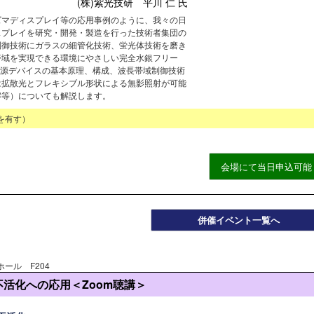
(株)紫光技研 平川 仁 氏
ズマディスプレイ等の応用事例のように、我々の日
スプレイを研究・開発・製造を行った技術者集団の
制御技術にガラスの細管化技術、蛍光体技術を磨き
帯域を実現できる環境にやさしい完全水銀フリー
、光源デバイスの基本原理、構成、波長帯域制御技術
は拡散光とフレキシブル形状による無影照射が可能
解等）についても解説します。
を有す）
会場にて当日申込可能
併催イベント一覧へ
ホール F204
活化への応用＜Zoom聴講＞