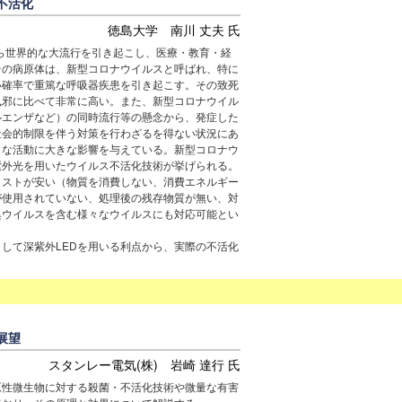
不活化
徳島大学 南川 丈夫 氏
から世界的な大流行を引き起こし、医療・教育・経
その病原体は、新型コロナウイルスと呼ばれ、特に
い確率で重篤な呼吸器疾患を引き起こす。その致死
風邪に比べて非常に高い。また、新型コロナウイル
ルエンザなど）の同時流行等の懸念から、発症した
社会的制限を伴う対策を行わざるを得ない状況にあ
々な活動に大きな影響を与えている。新型コロナウ
紫外光を用いたウイルス不活化技術が挙げられる。
コストが安い（物質を消費しない、消費エネルギー
が使用されていない、処理後の残存物質が無い、対
異ウイルスを含む様々なウイルスにも対応可能とい
して深紫外LEDを用いる利点から、実際の不活化
展望
スタンレー電気(株) 岩崎 達行 氏
原性微生物に対する殺菌・不活化技術や微量な有害