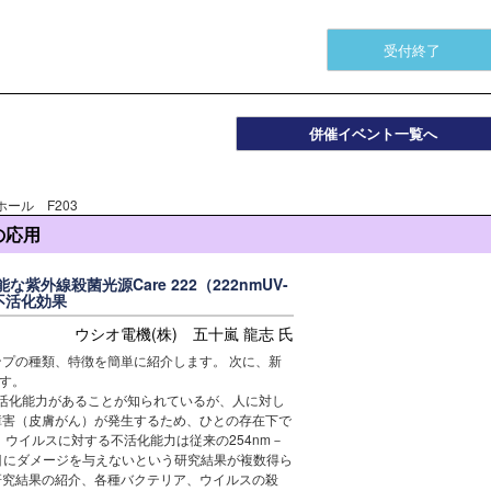
受付終了
併催イベント一覧へ
ホール F203
の応用
外線殺菌光源Care 222（222nmUV-
不活化効果
ウシオ電機(株) 五十嵐 龍志 氏
プの種類、特徴を簡単に紹介します。 次に、新
ます。
不活化能力があることが知られているが、人に対し
障害（皮膚がん）が発生するため、ひとの存在下で
ア、ウイルスに対する不活化能力は従来の254nm－
目にダメージを与えないという研究結果が複数得ら
研究結果の紹介、各種バクテリア、ウイルスの殺