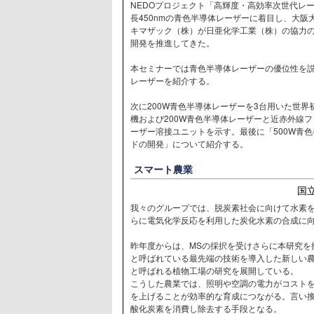
NEDOプロジェクト「高輝度・高効率次世代レーザ
長450nmの青色半導体レーザーに着目し、大
キマザック（株）が日亜化学工業（株）の協力
開発を推進してきた。
本セミナーでは青色半導体レーザーの優位性を
レーザーを紹介する。
次に200W青色半導体レーザーを3台用いた世
機および200W青色半導体レーザーと近赤外線
ーザー溶接ユニットを示す。最後に「500W青色
ドの開発」について紹介する。
スマート農業
国
我々のグループでは、脱炭素社会に向けて水素
らに電気化学反応を利用した炭化水素の合成に
昨年度からは、MSの採択を受けさらに本研究を
と呼ばれている最先端の技術を導入した新しい
と呼ばれる植物工場の研究を展開している。
こうした農業では、照明や空調の電力がコスト
を上げることが効率的な育成につながる。言い
酸化炭素を消費し除去する手段となる。