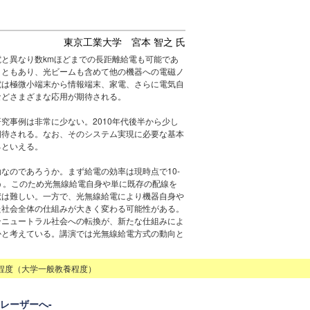
東京工業大学 宮本 智之 氏
と異なり数kmほどまでの長距離給電も可能であ
こともあり、光ビームも含めて他の機器への電磁ノ
電は極微小端末から情報端末、家電、さらに電気自
などさまざまな応用が期待される。
究事例は非常に少ない。2010年代後半から少し
期待される。なお、そのシステム実現に必要な基本
るといえる。
なのであろうか。まず給電の効率は現時点で10-
ろう。このため光無線給電自身や単に既存の配線を
献は難しい。一方で、光無線給電により機器自身や
た社会全体の仕組みが大きく変わる可能性がある。
ンニュートラル社会への転換が、新たな仕組みによ
かと考えている。講演では光無線給電方式の動向と
程度（大学一般教養程度）
レーザーへ-