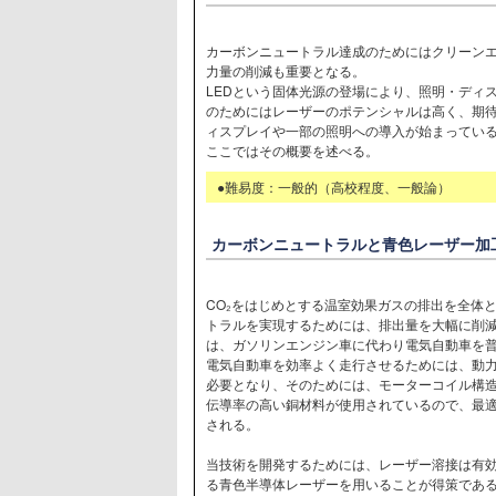
カーボンニュートラル達成のためにはクリーン
力量の削減も重要となる。
LEDという固体光源の登場により、照明・ディ
のためにはレーザーのポテンシャルは高く、期
ィスプレイや一部の照明への導入が始まってい
ここではその概要を述べる。
●難易度：一般的（高校程度、一般論）
カーボンニュートラルと青色レーザー加
CO₂をはじめとする温室効果ガスの排出を全体
トラルを実現するためには、排出量を大幅に削
は、ガソリンエンジン車に代わり電気自動車を
電気自動車を効率よく走行させるためには、動
必要となり、そのためには、モーターコイル構
伝導率の高い銅材料が使用されているので、最
される。
当技術を開発するためには、レーザー溶接は有
る青色半導体レーザーを用いることが得策であ