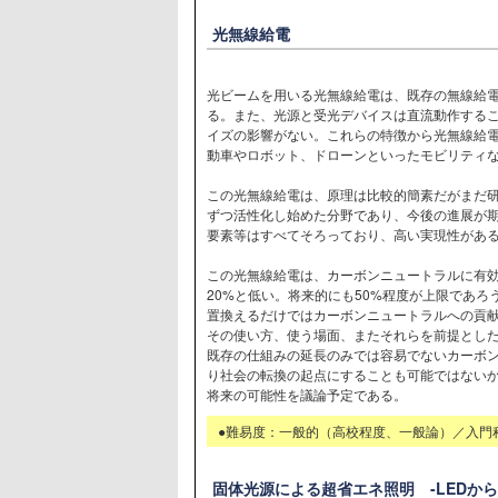
光無線給電
光ビームを用いる光無線給電は、既存の無線給電
る。また、光源と受光デバイスは直流動作する
イズの影響がない。これらの特徴から光無線給
動車やロボット、ドローンといったモビリティ
この光無線給電は、原理は比較的簡素だがまだ研
ずつ活性化し始めた分野であり、今後の進展が
要素等はすべてそろっており、高い実現性があ
この光無線給電は、カーボンニュートラルに有効
20%と低い。将来的にも50%程度が上限であ
置換えるだけではカーボンニュートラルへの貢
その使い方、使う場面、またそれらを前提とし
既存の仕組みの延長のみでは容易でないカーボ
り社会の転換の起点にすることも可能ではない
将来の可能性を議論予定である。
●難易度：一般的（高校程度、一般論）／入門
固体光源による超省エネ照明 -LEDから