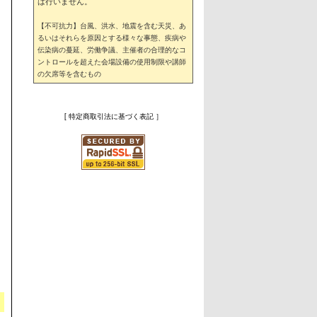
は行いません。
【不可抗力】台風、洪水、地震を含む天災、あ
るいはそれらを原因とする様々な事態、疾病や
伝染病の蔓延、労働争議、主催者の合理的なコ
ントロールを超えた会場設備の使用制限や講師
の欠席等を含むもの
[ 特定商取引法に基づく表記 ］