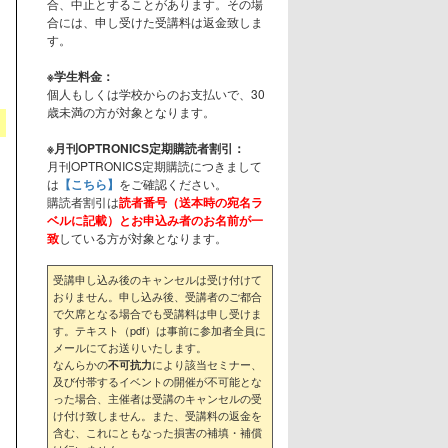
合、中止とすることがあります。その場
合には、申し受けた受講料は返金致しま
す。
※学生料金：
個人もしくは学校からのお支払いで、30
歳未満の方が対象となります。
※月刊OPTRONICS定期購読者割引：
月刊OPTRONICS定期購読につきまして
は
【こちら】
をご確認ください。
購読者割引は
読者番号（送本時の宛名ラ
ベルに記載）とお申込み者のお名前が一
致
している方が対象となります。
受講申し込み後のキャンセルは受け付けて
おりません。申し込み後、受講者のご都合
で欠席となる場合でも受講料は申し受けま
す。テキスト（pdf）は事前に参加者全員に
メールにてお送りいたします。
なんらかの
により該当セミナー、
不可抗力
及び付帯するイベントの開催が不可能とな
った場合、主催者は受講のキャンセルの受
け付け致しません。また、受講料の返金を
含む、これにともなった損害の補填・補償