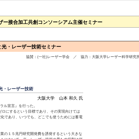
ザー接合加工共創コンソーシアム主催セミナー
と光・レーザー技術セミナー
協賛：(一社)レーザー学会 ／ 協力：大阪大学レーザー科学研究
光・レーザー技術
大阪大学 山本 和久 氏
ートラル宣言』を行った。
てゼロにするという目標であり、その実現向けては
電化であり、いつでも、どこでも使うためには蓄電
企業の１５兆円研究開発費を誘発するという大きな
ラルにおいて、光・レーザー技術の果たす役割は何