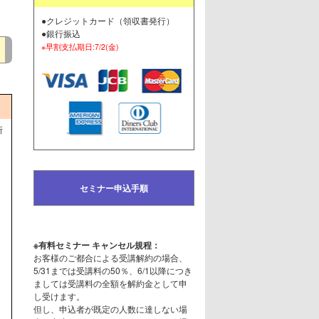
●クレジットカード（領収書発行）
●銀行振込
※早割支払期日:7/2(金)
所
セミナー申込手順
※有料セミナー キャンセル規程：
お客様のご都合による受講解約の場合、
5/31までは受講料の50％、6/1以降につき
ましては受講料の全額を解約金として申
し受けます。
但し、申込者が既定の人数に達しない場