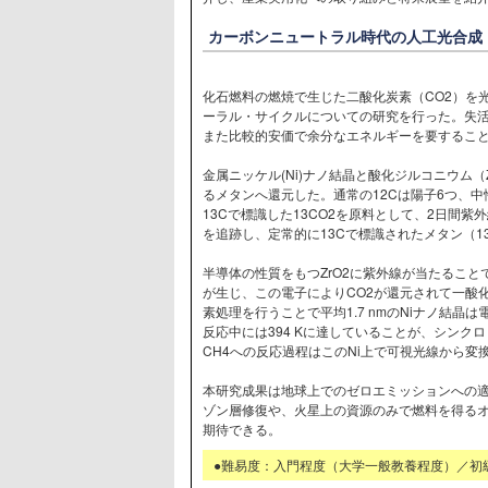
カーボンニュートラル時代の人工光合成（
化石燃料の燃焼で生じた二酸化炭素（CO2）を
ーラル・サイクルについての研究を行った。失
また比較的安価で余分なエネルギーを要するこ
金属ニッケル(Ni)ナノ結晶と酸化ジルコニウム（
るメタンへ還元した。通常の12Cは陽子6つ、中
13Cで標識した13CO2を原料として、2日間
を追跡し、定常的に13Cで標識されたメタン（1
半導体の性質をもつZrO2に紫外線が当たるこ
が生じ、この電子によりCO2が還元されて一酸
素処理を行うことで平均1.7 nmのNiナノ結晶
反応中には394 Kに達していることが、シンク
CH4への反応過程はこのNi上で可視光線から
本研究成果は地球上でのゼロエミッションへの
ゾン層修復や、火星上の資源のみで燃料を得る
期待できる。
●難易度：入門程度（大学一般教養程度）／初