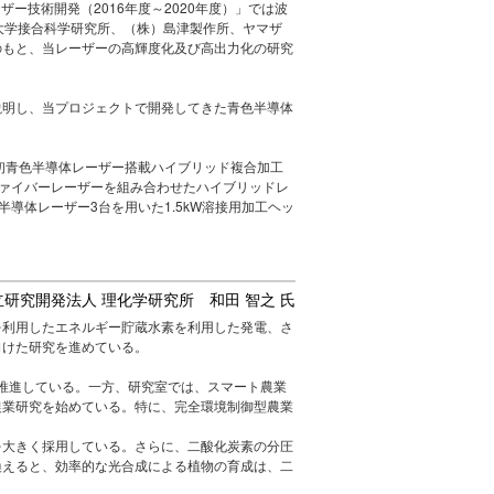
ー技術開発（2016年度～2020年度）」では波
阪大学接合科学研究所、（株）島津製作所、ヤマザ
のもと、当レーザーの高輝度化及び高出力化の研究
説明し、当プロジェクトで開発してきた青色半導体
界初青色半導体レーザー搭載ハイブリッド複合加工
ファイバーレーザーを組み合わせたハイブリッドレ
半導体レーザー3台を用いた1.5kW溶接用加工ヘッ
立研究開発法人 理化学研究所 和田 智之 氏
を利用したエネルギー貯蔵水素を利用した発電、さ
向けた研究を進めている。
推進している。一方、研究室では、スマート農業
農業研究を始めている。特に、完全環境制御型農業
を大きく採用している。さらに、二酸化炭素の分圧
換えると、効率的な光合成による植物の育成は、二