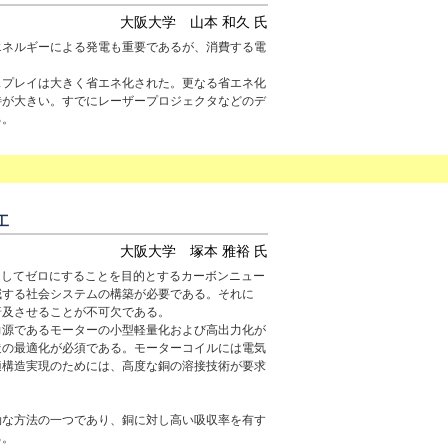
大阪大学 山本 和久 氏
エネルギーによる発電も重要であるが、消費する電
スプレイは大きく省エネ化された。更なる省エネ化
待が大きい。すでにレーザープロジェクタなどのデ
る。
工
大阪大学 塚本 雅裕 氏
としてゼロにすることを目的とするカーボンニュー
減する社会システムの構築が必要である。それに
普及させることが不可欠である。
力源であるモーターの小型軽量化および高出力化が
造の最適化が必須である。モーターコイルには電気
適構造実現のためには、高度な銅の溶接技術が要求
効な方法の一つであり、銅に対し高い吸収率を有す
る。