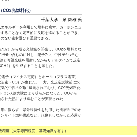
CO2光燃料化）
千葉大学 泉 康雄 氏
光エネルギーを利用して燃料に戻す、カーボンニュ
活することなく定常的に反応を進めることができ、
とのない素材選びも重要である。
ZrO2）から成る光触媒を開発し、CO2を燃料とな
性子6つ含むのに対し、陽子7つ、中性子6つ含む
紫外線と可視光線を照射しながらリアルタイムで反応
3CH4）を生成することを示した。
とで電子（マイナス電荷）とホール（プラス電荷）
化炭素（CO）が生じた。一方、光反応試験前に水
は電気的中性の0価に還元されており、CO2光燃料化
ロトロンX線実験により明らかになった。COから
変換された熱により進むことが実証された。
適用に限らず、紫外線特性を利用した成層圏でのオ
オンサイト燃料供給など、想像もしなかった応用が
級程度（大学専門程度、基礎知識を有す）