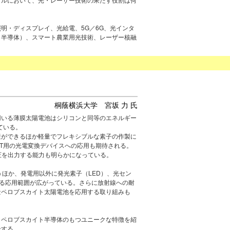
明・ディスプレイ、光給電、5G／6G、光インタ
、半導体）、スマート農業用光技術、レーザー核融
桐蔭横浜大学 宮坂 力 氏
用いる薄膜太陽電池はシリコンと同等のエネルギー
ている。
産ができるほか軽量でフレキシブルな素子の作製に
oT用の光電変換デバイスへの応用も期待される。
電圧を出力する能力も明らかになっている。
うほか、発電用以外に発光素子（LED）、光セン
る応用範囲が広がっている。さらに放射線への耐
量ペロブスカイト太陽電池を応用する取り組みも
、ペロブスカイト半導体のもつユニークな特徴を紹
介する。