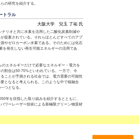
れらの研究を紹介する。
ートラル
大阪大学 兒玉 了祐 氏
なシナリオと共に水素を活用した二酸化炭素削減や
みが提案されている。それらほとんどすべてのアプ
ー源やゼロカーボン水素である。そのためには化石
素を発生しない再生可能エネルギーの活用であ
れらのエネルギーだけで必要なエネルギー・電力を
割合は50-70%といわれている。一方で、今
することが予測される社会では、電力需要の可能性
必要となると考えられる。このような中で核融合
の一つとなる。
050年を目指した取り組みを紹介するとともに、
るパワーレーザー技術による新極限グリーン物質材