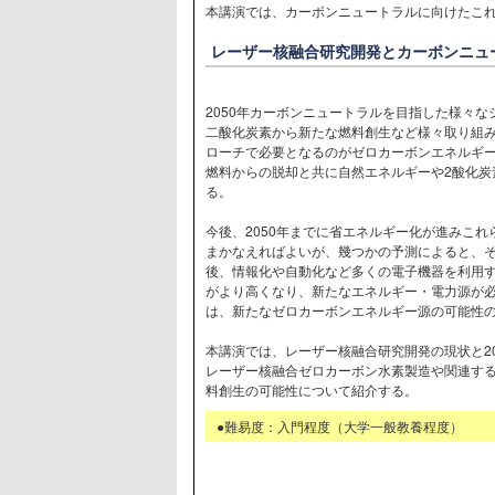
本講演では、カーボンニュートラルに向けたこ
レーザー核融合研究開発とカーボンニュ
2050年カーボンニュートラルを目指した様々
二酸化炭素から新たな燃料創生など様々取り組
ローチで必要となるのがゼロカーボンエネルギ
燃料からの脱却と共に自然エネルギーや2酸化炭
る。
今後、2050年までに省エネルギー化が進みこ
まかなえればよいが、幾つかの予測によると、その
後、情報化や自動化など多くの電子機器を利用
がより高くなり、新たなエネルギー・電力源が
は、新たなゼロカーボンエネルギー源の可能性
本講演では、レーザー核融合研究開発の現状と2
レーザー核融合ゼロカーボン水素製造や関連す
料創生の可能性について紹介する。
●難易度：入門程度（大学一般教養程度）