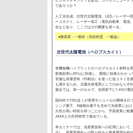
であろうか？
人工光合成、次世代太陽電池、LED／レーザー照
ーコネクト、レーザー加工（電気自動車、電池
合などあり、ここではその概要を述べる。
●難易度：一般的（高校程度、一般論）
次世代太陽電池（ペロブスカイト）
有機無機ハイブリッドのペロブスカイト材料を
変換効率(>25%)に到達し、開発に拍車がかかっ
安価な溶液塗布（印刷法）を使った低コスト生
も適するため、太陽光発電用としてのみならずI
最近では、単一のセルで、光照射下に1.4Vの
国内外で10社近くが実用モジュールの開発を行
シング素子、X線検出素子を含めて光産業におけ
久性が高い特長を持つことから、宇宙産業に軽
JAXAとの共同研究で進めている。
本セミナーでは、光産業技術への応用において
介し、産業実用化への取り組みと将来展望を紹