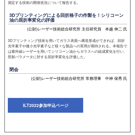
測定する技術の開発状況について報告する。
3Dプリンティングによる回折格子の作製を！シリコーン
油の屈折率変化の評価
(公財)レーザー技術総合研究所 主任研究員 本越 伸二 氏
3Dプリンティング技術を用いてガラス表面へ構造形成ができれば、回折
光学素子や微小光学素子など様々な製品への実用が期待される。本報告で
は紫外線レーザーを用いてシリコーン油からガラスへの組成変化を行い、
照射パラメータに対する屈折率変化を評価した。
閉会
(公財)レーザー技術総合研究所 常務理事 中神 保秀 氏
ILT2022参加申込ページ