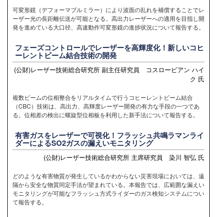
可変形鏡（デフォーマブルミラー）により波面の乱れを補償することでレ
ーザー光の長距離伝送が可能となる。高出力レーザーへの適用を目指し開
発を進めている大口径、高速動作可変形鏡の進捗状況について報告する。
フェーズコントロールでレーザーを高輝度化！新しいコヒ
ーレントビーム結合技術の開発
(公財)レーザー技術総合研究所 副主任研究員 コスロービアン ハイ
ク 氏
複数ビームの位相整合をリアルタイムで行うコヒーレントビーム結合
（CBC）技術は、高出力、高輝度レーザー開発の有力な手段の一つであ
る。位相差の検出に螺旋型位相板を利用した新手法について報告する。
有害ガスをレーザーで可視化！フラッシュ共鳴ラマンライ
ダーによるSO2ガスの漏えいモニタリング
(公財)レーザー技術総合研究所 主席研究員 染川 智弘 氏
どのような有害物質が発生しているかわからない災害現場においては、遠
隔から安全な物質同定手法が望まれている。本報告では、広範囲な漏えい
モニタリングが可能なフラッシュ方式ライダーのガス検知システムについ
て報告する。