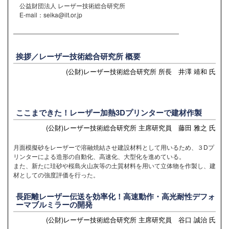
公益財団法人 レーザー技術総合研究所
E-mail：seika@ilt.or.jp
―――――――――――――――――――――――――――
挨拶／レーザー技術総合研究所 概要
(公財)レーザー技術総合研究所 所長 井澤 靖和 氏
ここまできた！レーザー加熱3Dプリンターで建材作製
(公財)レーザー技術総合研究所 主席研究員 藤田 雅之 氏
月面模擬砂をレーザーで溶融焼結させ建設材料として用いるため、３Dプ
リンターによる造形の自動化、高速化、大型化を進めている。
また、新たに珪砂や桜島火山灰等の土質材料を用いて立体物を作製し、建
材としての強度評価を行った。
長距離レーザー伝送を効率化！高速動作・高光耐性デフォ
ーマブルミラーの開発
(公財)レーザー技術総合研究所 主席研究員 谷口 誠治 氏