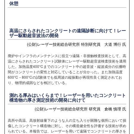
休憩
高温にさらされたコンクリートの遠隔診断に向けて！レー
ザー駆動超音波法の開発
(公財)レーザー技術総合研究所 特別研究員 大道 博行 氏
廃炉やインフラのメンテナンスに役立つ遠隔・非接触検査技術として、高
温にさらされたコンクリート試験体にレーザー駆動超音波検査技術を適用
した。加熱温度400℃までのコンクリート中の超音波・縦波成分の伝播時
間がコンクリートの変性と対応していることが分かった。また加熱温度
600℃－800℃の試験体でも低周波の縦振動が再現性良く測定されてお
り、物理的成因などを検討している。
測れる厚みはいくらまで！レーザーを用いたコンクリート
構造物の厚さ測定技術の開発に向けて
(公財)レーザー技術総合研究所 研究員 倉橋 慎理 氏
高所や高温、高放射線量下のような人の立ち入りが困難な個所において損
傷したコンクリート構造物に対し、その構造健全性を評価する技術が求め
られている。本報告では、レーザーを用いて遠隔でコンクリートの厚さを