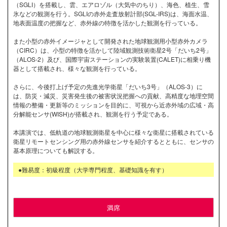
（SGLI）を搭載し、雲、エアロゾル（大気中のちり）、海色、植生、雪
氷などの観測を行う。SGLIの赤外走査放射計部(SGL-IRS)は、海面水温、
地表面温度の把握など、赤外線の特徴を活かした観測を行っている。
また小型の赤外イメージャとして開発された地球観測用小型赤外カメラ
（CIRC）は、小型の特徴を活かして陸域観測技術衛星2号「だいち2号」
（ALOS-2）及び、国際宇宙ステーションの実験装置(CALET)に相乗り機
器として搭載され、様々な観測を行っている。
さらに、今後打上げ予定の先進光学衛星「だいち3号」（ALOS-3）に
は、防災・減災、災害発生後の被害状況把握への貢献、高精度な地理空間
情報の整備・更新等のミッションを目的に、可視から近赤外域の広域・高
分解能センサ(WISH)が搭載され、観測を行う予定である。
本講演では、低軌道の地球観測衛星を中心に様々な衛星に搭載されている
衛星リモートセンシング用の赤外線センサを紹介するとともに、センサの
基本原理についても解説する。
●難易度：初級程度（大学専門程度、基礎知識を有す）
満席