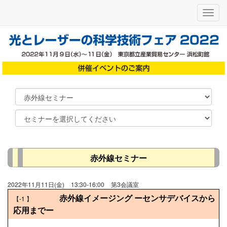
メ
ニ
ュ
ー
赤外線セミナー
2022年11月11日(金)
13:30-16:00
第3会議室
赤外線イメージング ーセンサデバイスから
【-1
】
応用までー