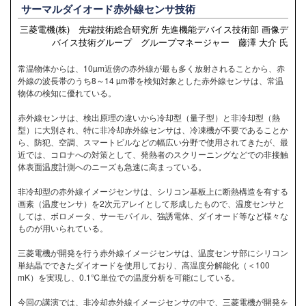
サーマルダイオード赤外線センサ技術
三菱電機(株) 先端技術総合研究所 先進機能デバイス技術部 画像デ
バイス技術グループ グループマネージャー 藤澤 大介 氏
常温物体からは、10µm近傍の赤外線が最も多く放射されることから、赤
外線の波長帯のうち8～14 µm帯を検知対象とした赤外線センサは、常温
物体の検知に優れている。
赤外線センサは、検出原理の違いから冷却型（量子型）と非冷却型（熱
型）に大別され、特に非冷却赤外線センサは、冷凍機が不要であることか
ら、防犯、空調、スマートビルなどの幅広い分野で使用されてきたが、最
近では、コロナへの対策として、発熱者のスクリーニングなどでの非接触
体表面温度計測へのニーズも急速に高まっている。
非冷却型の赤外線イメージセンサは、シリコン基板上に断熱構造を有する
画素（温度センサ）を2次元アレイとして形成したもので、温度センサと
しては、ボロメータ、サーモパイル、強誘電体、ダイオード等など様々な
ものが用いられている。
三菱電機が開発を行う赤外線イメージセンサは、温度センサ部にシリコン
単結晶でできたダイオードを使用しており、高温度分解能化（＜100
mK）を実現し、0.1℃単位での温度分析を可能にしている。
今回の講演では、非冷却赤外線イメージセンサの中で、三菱電機が開発を