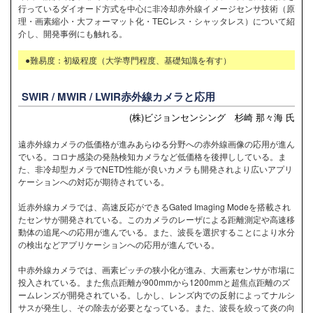
行っているダイオード方式を中心に非冷却赤外線イメージセンサ技術（原
理・画素縮小・大フォーマット化・TECレス・シャッタレス）について紹
介し、開発事例にも触れる。
●難易度：初級程度（大学専門程度、基礎知識を有す）
SWIR / MWIR / LWIR赤外線カメラと応用
(株)ビジョンセンシング 杉崎 那々海 氏
遠赤外線カメラの低価格が進みあらゆる分野への赤外線画像の応用が進ん
でいる。コロナ感染の発熱検知カメラなど低価格を後押ししている。ま
た、非冷却型カメラでNETD性能が良いカメラも開発されより広いアプリ
ケーションへの対応が期待されている。
近赤外線カメラでは、高速反応ができるGated Imaging Modeを搭載され
たセンサが開発されている。このカメラのレーザによる距離測定や高速移
動体の追尾への応用が進んでいる。また、波長を選択することにより水分
の検出などアプリケーションへの応用が進んでいる。
中赤外線カメラでは、画素ピッチの狭小化が進み、大画素センサが市場に
投入されている。また焦点距離が900mmから1200mmと超焦点距離のズ
ームレンズが開発されている。しかし、レンズ内での反射によってナルシ
サスが発生し、その除去が必要となっている。また、波長を絞って炎の向