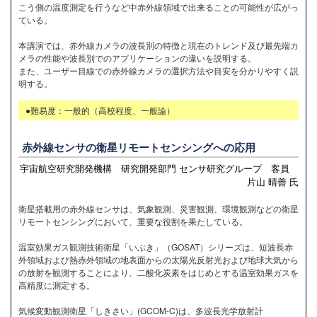
こう側の温度測定を行うなど中赤外線領域で出来ることの可能性が広がっ
ている。
本講演では、赤外線カメラの波長別の特徴と現在のトレンド及び最先端カ
メラの性能や波長別でのアプリケーションの違いを説明する。
また、ユーザー目線での赤外線カメラの選択方法や目安を分かりやすく説
明する。
●難易度：一般的（高校程度、一般論）
赤外線センサの衛星リモートセンシングへの応用
宇宙航空研究開発機構 研究開発部門 センサ研究グループ 客員
片山 晴善 氏
衛星搭載用の赤外線センサは、気象観測、災害観測、環境観測などの衛星
リモートセンシングにおいて、重要な役割を果たしている。
温室効果ガス観測技術衛星「いぶき」（GOSAT）シリーズは、短波長赤
外領域および熱赤外領域の地表面からの太陽光反射光および地球大気から
の放射を観測することにより、二酸化炭素をはじめとする温室効果ガスを
高精度に測定する。
気候変動観測衛星「しきさい」(GCOM-C)は、多波長光学放射計