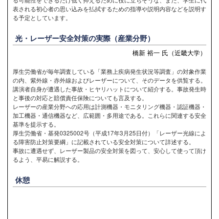
表される初心者の思い込みを払拭するための指導や説明内容などを説明す
る予定としています。
光・レーザー安全対策の実際（産業分野）
橋新 裕一 氏（近畿大学）
厚生労働省が毎年調査している「業務上疾病発生状況等調査」の対象作業
の内、紫外線・赤外線およびレーザーについて、そのデータを供覧する。
講演者自身が遭遇した事故・ヒヤリハットについて紹介する。事故発生時
と事後の対応と賠償責任保険についても言及する。
レーザーの産業分野への応用は計測機器・モニタリング機器・認証機器・
加工機器・通信機器など、広範囲・多用途である。これらに関連する安全
基準を提示する。
厚生労働省・基発0325002号（平成17年3月25日付）「レーザー光線によ
る障害防止対策要綱」に記載されている安全対策について詳述する。
事故に遭遇せず、レーザー製品の安全対策を図って、安心して使って頂け
るよう、平易に解説する。
休憩