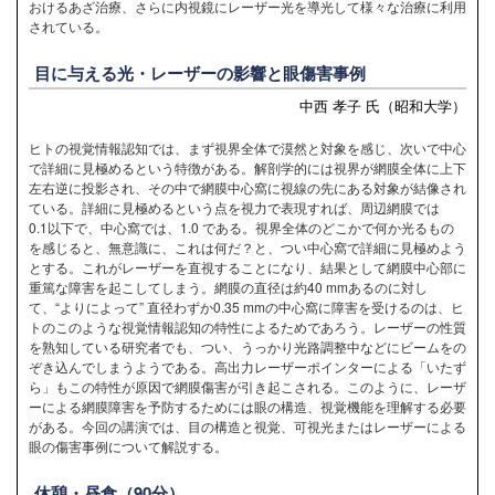
おけるあざ治療、さらに内視鏡にレーザー光を導光して様々な治療に利用
されている。
目に与える光・レーザーの影響と眼傷害事例
中西 孝子 氏（昭和大学）
ヒトの視覚情報認知では、まず視界全体で漠然と対象を感じ、次いで中心
で詳細に見極めるという特徴がある。解剖学的には視界が網膜全体に上下
左右逆に投影され、その中で網膜中心窩に視線の先にある対象が結像され
ている。詳細に見極めるという点を視力で表現すれば、周辺網膜では
0.1以下で、中心窩では、1.0 である。視界全体のどこかで何か光るもの
を感じると、無意識に、これは何だ？と、つい中心窩で詳細に見極めよう
とする。これがレーザーを直視することになり、結果として網膜中心部に
重篤な障害を起こしてしまう。網膜の直径は約40 mmあるのに対し
て、“よりによって” 直径わずか0.35 mmの中心窩に障害を受けるのは、ヒ
トのこのような視覚情報認知の特性によるためであろう。レーザーの性質
を熟知している研究者でも、つい、うっかり光路調整中などにビームをの
ぞき込んでしまうようである。高出力レーザーポインターによる「いたず
ら」もこの特性が原因で網膜傷害が引き起こされる。このように、レーザ
ーによる網膜障害を予防するためには眼の構造、視覚機能を理解する必要
がある。今回の講演では、目の構造と視覚、可視光またはレーザーによる
眼の傷害事例について解説する。
休憩・昼食（90分）