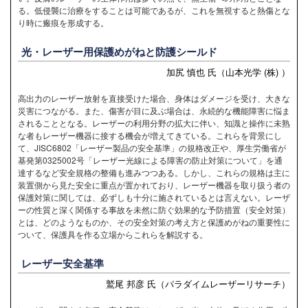
る。低侵襲に治療をすることは可能であるが、これを無視すると熱傷とな
り時に瘢痕を形成する。
光・レーザー用保護めがねと防護シールド
加尻 慎也 氏（山本光学 (株) ）
高出力のレーザー放射を直接受けた場合、身体はダメージを受け、大きな
災害につながる。また、傷害が目に及ぶ場合は、永続的な機能障害に悩ま
されることとなる。レーザーの利用分野の拡大に伴い、知識と操作に未熟
な者もレーザー機器に接する機会が増えてきている。これらを背景にし
て、JISC6802「レーザー製品の安全基準」の規格改正や、厚生労働省が
基発第0325002号「レーザー光線による障害の防止対策について」を通
達するなど安全規格の整備も進みつつある。しかし、これらの規格は主に
装置側から見た安全に重点が置かれており、レーザー機器を取り扱う者の
保護対策に関しては、必ずしも十分に施されているとは言えない。レーザ
ーの性質と深く関係する事故を未然に防ぐ効果的な予防措置（安全対策）
とは、どのようなものか、その安全対策の考え方と保護めがねの重要性に
ついて、保護具を作る立場からこれらを解説する。
レーザー安全基準
鷲尾 邦彦 氏（パラダイムレーザーリサーチ）