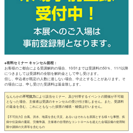
※有料セミナー キャンセル規程：
お客様のご都合による受講解約の場合、10/31までは受講料の50％、11/1以降
につきましては受講料の全額を解約金として申し受けます。
但し、申込者が既定の人数に達しない場合、中止とすることがあります。そ
の場合には、申し受けた受講料は返金致します。
なんらかの
により該当セミナー、及び付帯するイベントの開催が不可能
不可抗力
となった場合、主催者は受講のキャンセルの受け付け致しません。また、受講料
の返金を含む、これにともなった損害の補填・補償は行いません。
【不可抗力】台風、洪水、地震を含む天災、あるいはそれらを原因とする様々な事態、疾
病や伝染病の蔓延、労働争議、主催者の合理的なコントロールを超えた会場設備の使用制
限や講師の欠席等を含むもの