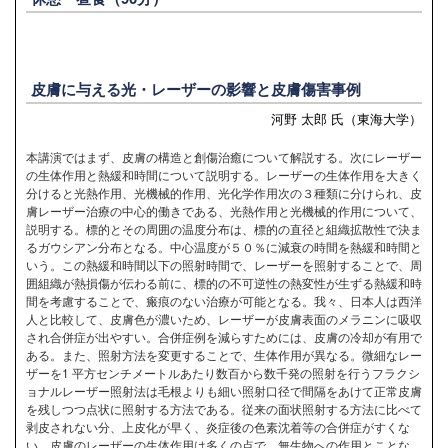
皮膚に与える光・レーザーの影響と皮膚傷害事例
河野 太郎 氏（東海大学）
本講演ではまず、皮膚の構造と創傷治癒について解説する。次にレーザー
の生体作用と熱緩和時間について説明する。レーザーの生体作用を大きく
分けると光熱作用、光機械的作用、光化学作用次の３種類に分けられ、皮
膚レーザー治療の中心的働きである、光熱作用と光機械的作用について、
説明する。標的とその周囲の温度分布は、標的の直径と組織拡散性で決ま
るガウシアン分布となる。中心温度が５０％に減衰の時間を熱緩和時間と
いう。この熱緩和時間以下の照射時間で、レーザーを照射することで、周
囲組織が熱損傷が伝わる前に、標的の不可逆性の熱変性が生ずる熱緩和時
間を考慮することで、瘢痕のない治療が可能となる。我々、日本人は西洋
人と比較して、皮膚色が濃いため、レーザーが皮膚表面のメラニンに吸収
され合併症が出やすい。合併症例を減らすためには、皮膚の冷却が有用で
ある。また、照射方法を変更することで、生体作用が異なる。微細なレー
ザーを1 平方センチメートルあたり数百から数千発の照射を行うフラクシ
ョナルレーザー照射法は毛根よりも細い照射口径で間隔をあけて正常皮膚
を残しつつ点状に照射する方法である。従来の面状照射する方法に比べて
剥皮されない分、上皮化が早く、炎症後の色素沈着等の合併症がすくな
い。皮膚のレーザーの生体作用は多くの点で、無生物への作用とことな