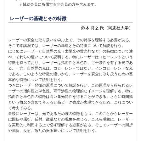
※ 賛助会員に所属する非会員の方を含みます。
レーザーの基礎とその特徴
鈴木 将之 氏（同志社大学）
レーザーの安全な取り扱いを学ぶ上で、その特徴を理解する必要がある。
そこで本講演では、レーザーの基礎とその特徴について解説を行う。
はじめにレーザーと自然界の光（太陽光や蛍光灯など）の特徴について述
べ、それらの違いについて説明する。特にレーザーはコヒーレントという
特徴を持っており、レーザーは指向性と単色性、可干渉性を有する光であ
る。一方、自然界の光は、コヒーレントではない、インコヒーレントな光
である。このような特徴の違いから、レーザーを安全に取り扱うための基
本的な特徴について説明を行う。
つぎにレーザー発振の原理について解説を行い、この原理から得られるレ
ーザーの指向性と単色性、可干渉性の物理的なイメージを理解する。特に
指向性と単色性の特徴は高い集光特性を得ることができる。さらに時間幅
という概念を含めて考えると高ピーク強度が実現できるため、これについ
て考えてみる。
最後にレーザーは、光であるため波の特徴をもつ。このことからレーザー
は回折や屈折、反射、散乱などの現象を生じる。これら現象は、レーザー
を実用的に利用する上で必ず理解する必要がある。そこでレーザーの回折
や屈折、反射、散乱の振る舞いについて説明を行う。