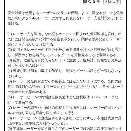
間 久直 氏（大阪大学）
安全対策は使用するレーザーのクラスや種類によって異なるが、最も危険
性が高いクラス4のレーザーに対する代表的なレーザー安全対策を以下に
挙げる。
(1) レーザー光を透過しない壁やカーテンで囲まれた管理区域を設け、出
入口には関係者以外に対する警告表示を行い、関係者以外の者がレーザー
光にさらされないようにする。
(2) 使用するレーザーの波長で十分な光学濃度を持った保護めがねを着用
し、保護めがねを着用していてもビームを直接見ることは厳禁である。
(3) 反射、散乱光も目に入らないように注意し、腕時計、指輪など光を反
射しそうなものは外す。
(4) 可能な限り明るい環境で作業し、視線とビームの高さが一致しないよ
うにする。
(5) レーザーの光路およびその延長上には立たないようにする。光路の延
長上では何かの拍子にミラー等がずれたり倒れたりすると、自分にレーザ
ー光が当たる恐れがある。
(6) レーザービームの終端は拡散反射体または吸収体（パワーメータな
ど）で遮蔽する。
(7) レーザーの調整や、光路の調整を行う場合には、レーザーの出力やパ
ルスの繰り返しを可能な限り低くして行う。
(8) レーザービームに直接皮膚をさらさないようにする。衣服は皮膚の露
出の少ない難燃性の素材のものが良い。
(9) 半導体レーザーを除くほとんどのレーザーでは内部に高圧電源があり