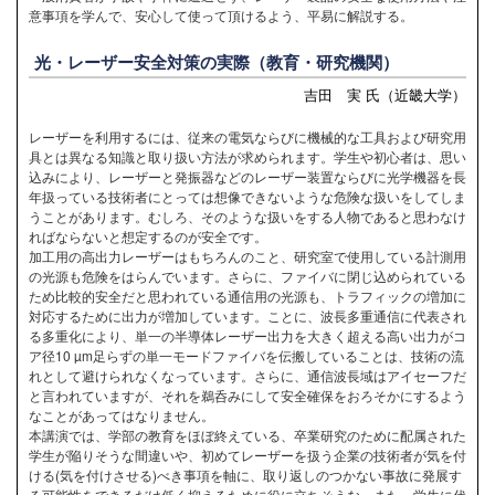
意事項を学んで、安心して使って頂けるよう、平易に解説する。
光・レーザー安全対策の実際（教育・研究機関）
吉田 実 氏（近畿大学）
レーザーを利用するには、従来の電気ならびに機械的な工具および研究用
具とは異なる知識と取り扱い方法が求められます。学生や初心者は、思い
込みにより、レーザーと発振器などのレーザー装置ならびに光学機器を長
年扱っている技術者にとっては想像できないような危険な扱いをしてしま
うことがあります。むしろ、そのような扱いをする人物であると思わなけ
ればならないと想定するのが安全です。
加工用の高出力レーザーはもちろんのこと、研究室で使用している計測用
の光源も危険をはらんでいます。さらに、ファイバに閉じ込められている
ため比較的安全だと思われている通信用の光源も、トラフィックの増加に
対応するために出力が増加しています。ことに、波長多重通信に代表され
る多重化により、単一の半導体レーザー出力を大きく超える高い出力がコ
ア径10 µm足らずの単一モードファイバを伝搬していることは、技術の流
れとして避けられなくなっています。さらに、通信波長域はアイセーフだ
と言われていますが、それを鵜呑みにして安全確保をおろそかにするよう
なことがあってはなりません。
本講演では、学部の教育をほぼ終えている、卒業研究のために配属された
学生が陥りそうな間違いや、初めてレーザーを扱う企業の技術者が気を付
ける(気を付けさせる)べき事項を軸に、取り返しのつかない事故に発展す
る可能性をできるだけ低く抑えるために役に立ちそうな、また、学生に代