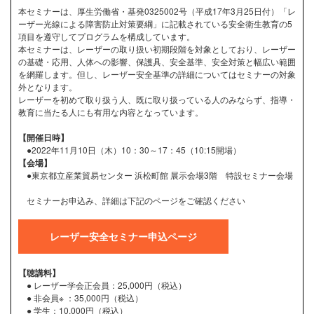
本セミナーは、厚生労働省・基発0325002号（平成17年3月25日付）「レ
ーザー光線による障害防止対策要綱」に記載されている安全衛生教育の5
項目を遵守してプログラムを構成しています。
本セミナーは、レーザーの取り扱い初期段階を対象としており、レーザー
の基礎・応用、人体への影響、保護具、安全基準、安全対策と幅広い範囲
を網羅します。但し、レーザー安全基準の詳細についてはセミナーの対象
外となります。
レーザーを初めて取り扱う人、既に取り扱っている人のみならず、指導・
教育に当たる人にも有用な内容となっています。
【開催日時】
●2022年11月10日（木）10：30～17：45（10:15開場）
【会場】
●東京都立産業貿易センター 浜松町館 展示会場3階 特設セミナー会場
セミナーお申込み、詳細は下記のページをご確認ください
レーザー安全セミナー申込ページ
【聴講料】
● レーザー学会正会員：25,000円（税込）
● 非会員※ ：35,000円（税込）
● 学生：10,000円（税込）