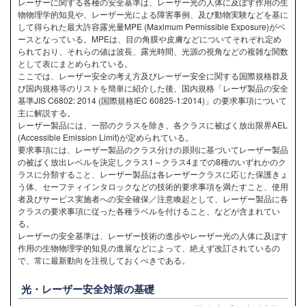
レーザーに関する各種の安全基準は、レーザー光の人体に及ぼす作用の生
物物理学的知見や、レーザー光による障害事例、及び動物実験などを基に
して得られた最大許容露光量MPE (Maximum Permissible Exposure)がベ
ースとなっている。MPEは、目の角膜や皮膚などについてそれぞれ定め
られており、それらの値は波長、露光時間、光源の視角などの複雑な関数
として表にまとめられている。
ここでは、レーザー安全の考え方及びレーザー安全に関する国際規格群及
び国内規格等のリストを簡単に紹介した後、国内規格「レーザ製品の安全
基準JIS C6802: 2014 (国際規格IEC 60825-1:2014)」の要求事項について
主に解説する。
レーザー製品には、一部のクラスを除き、各クラスに被ばく放出限界AEL
(Accessible Emission Limit)が定められている。
要求事項には、レーザー製品のクラス分けの原則に基づいてレーザー製品
の被ばく放出レベルを決定しクラス1～クラス4までの8種のいずれかのク
ラスに分類すること、レーザー製品は各レーザークラスに応じた保護きょ
う体、セーフティインタロックなどの技術的要求事項を満たすこと、使用
者及びサービス実施者への安全確保／注意喚起として、レーザー製品に各
クラスの要求事項に従った各種ラベルを付けること、などが含まれてい
る。
レーザーの安全基準は、レーザー技術の進歩やレーザー光の人体に及ぼす
作用の生物物理学的知見の進展などによって、絶えず改訂されているの
で、常に最新動向を注視しておくべきである。
光・レーザー安全対策の基礎