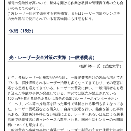
感電の危険性が高いので、筐体を開ける作業は教員や管理責任者の立ち合
いのもとでのみ行う。
(10) レーザー照射で発生する有害物質、またはレーザー内部やレンズ等
の光学部品で使用されている有害物質にも注意を払う。
休憩（15分）
光・レーザー安全対策の実際（一般消費者）
橋新 裕一 氏（近畿大学）
近年、各種レーザー応用製品が登場し、一般消費者向けの製品も増えてき
ている。保険収載されるレーザー治療も多くなってきており、その恩恵に
浴する患者も増えてきている。レーザーの普及に伴い、一般消費者をも巻
き込んだ事故や事件が発生している。本邦では販売が禁止されている
100mWを超える緑色あるいは青色の高出力レーザーポインターを用い
て、ヘリ、バス等の操縦席を狙った事件で逮捕される事例も多くなってき
た。レーザー脱毛器などを購入し、自身で脱毛を行い、熱傷を被った事例
もある。医師免許を持たない職員による、レーザーあるいは光による脱毛
治療で熱傷被害に遭ったケースも散見される。国民生活センターの公開資
料についても紹介する。
一般消費者が事故や事件に遭遇せず、レーザー製品の安全な使用方法や注