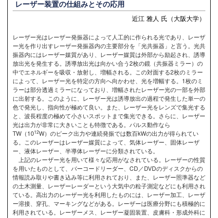
レーザー装置の仕組みとその応用
近江 雅人 氏（大阪大学）
レーザー光はレーザー発振器によって人工的に作られる光であり、レーザ
ー光を作り出すレーザー発振器内の主要部分を「光共振器」と言う。光共
振器内にはレーザー媒質があり、レーザー媒質は外部から励起され、誘導
放出光を発生する。誘導放出光は向かい合う2枚の鏡（共振器ミラー）の
中でエネルギーを吸収・放射し、増幅される。この対面する2枚のミラー
によって、レーザー光を特定の方向へ向かわせ、光を増幅する。1枚のミ
ラーは部分透過ミラーになっており、増幅されたレーザー光の一部を外部
に出射する。このように、レーザー光は誘導放出の過程で発生した単一の
色で発光し、指向性が極めて良い。また、レーザー光をレンズで集光する
と、波長程度の極めて小さいスポットまで集光できる。さらに、レーザー
光は出力が非常に大きいことも特徴である。パルス動作なら
12
TW（10
W）のピーク出力や連続発振では数百kWの出力が得られてい
る。このレーザーはレーザー媒質によって、気体レーザー、固体レーザ
ー、液体レーザー、半導体レーザーに分類されている。
上記のレーザー光を用いて様々な応用がなされている。レーザーの性質
を用いたものとして、バーコードリーダー、CD／DVDのディスクからの
情報読み取りや書き込み等に利用されており、また、レーザー照準器など
の土木測量、レーザーレーダーという大気中の粒子測定などにも利用され
ている。高出力のレーザー光を利用したものには、レーザー加工、レーザ
ー溶接、穿孔、マーキングなどがある。レーザーは医療分野にも積極的に
利用されている。レーザーメス、レーザー凝固装置、皮膚科・形成外科に