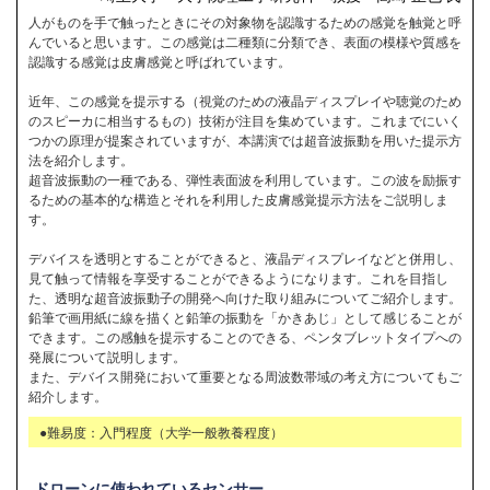
人がものを手で触ったときにその対象物を認識するための感覚を触覚と呼
んでいると思います。この感覚は二種類に分類でき、表面の模様や質感を
認識する感覚は皮膚感覚と呼ばれています。
近年、この感覚を提示する（視覚のための液晶ディスプレイや聴覚のため
のスピーカに相当するもの）技術が注目を集めています。これまでにいく
つかの原理が提案されていますが、本講演では超音波振動を用いた提示方
法を紹介します。
超音波振動の一種である、弾性表面波を利用しています。この波を励振す
るための基本的な構造とそれを利用した皮膚感覚提示方法をご説明しま
す。
デバイスを透明とすることができると、液晶ディスプレイなどと併用し、
見て触って情報を享受することができるようになります。これを目指し
た、透明な超音波振動子の開発へ向けた取り組みについてご紹介します。
鉛筆で画用紙に線を描くと鉛筆の振動を「かきあじ」として感じることが
できます。この感触を提示することのできる、ペンタブレットタイプへの
発展について説明します。
また、デバイス開発において重要となる周波数帯域の考え方についてもご
紹介します。
●難易度：入門程度（大学一般教養程度）
ドローンに使われているセンサー