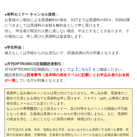
※有料セミナー キャンセル規程：
お客様のご都合による受講解約の場合、3/27までは受講料の50％、3/28以降
につきましては受講料の全額を解約金として申し受けます。
但し、申込者が既定の人数に達しない場合、中止とすることがあります。そ
の場合には、申し受けた受講料は返金致します。
※学生料金：
個人もしくは学校からのお支払いで、30歳未満の方が対象となります。
※月刊OPTRONICS定期購読者割引：
月刊OPTRONICS定期購読につきましては
【こちら】
をご確認ください。
購読者割引は
読者番号（送本時の宛名ラベルに記載）とお申込み者のお名前
が一致
している方が対象となります。
受講申し込み後のキャンセルは受け付けておりません。申し込み後、受講者のご
都合で欠席となる場合でも受講料は申し受けます。テキスト（pdf）は事前に参加
者全員にメールにてお送りいたします。
なんらかの
により該当セミナー、及び付帯するイベントの開催が不可能
不可抗力
となった場合、主催者は受講のキャンセルの受け付け致しません。また、受講料
の返金を含む、これにともなった損害の補填・補償は行いません。
【不可抗力】台風、洪水、地震を含む天災、あるいはそれらを原因とする様々な事態、疾
病や伝染病の蔓延、労働争議、主催者の合理的なコントロールを超えた会場設備の使用制