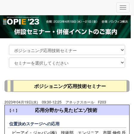
メ
ニ
ュ
ー
ポジショニング応用技術セミナー
2023年04月19日(水)
09:30-12:25
アネックスホール F203
応用分野から見たピエゾ技術
【-1
】
位置決めステージへの応用
ピーアイ・ジャパン(株) 技術部 エンジニア 市岡 伸也 氏