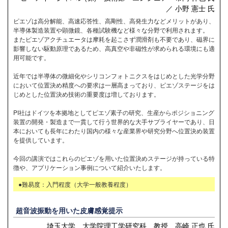
／ 小野 憲士 氏
ピエゾは高分解能、高速応答性、高剛性、高発生力などメリットがあり、
半導体製造装置や顕微鏡、各種試験機など様々な分野で利用されます。
またピエゾアクチュエータは摩耗を起こさず潤滑剤も不要であり、磁界に
影響しない駆動原理であるため、高真空や非磁性が求められる環境にも適
用可能です。
近年では半導体の微細化やシリコンフォトニクスをはじめとした光学分野
において位置決め精度への要求は一層高まっており、ピエゾステージをは
じめとした位置決め技術の重要度は増しております。
PI社はドイツを本拠地としてピエゾ素子の研究、生産からポジショニング
装置の開発・製造まで一貫して行う世界的な大手サプライヤーであり、日
本においても長年にわたり国内の様々な産業界や研究分野へ位置決め装置
を提供しています。
今回の講演ではこれらのピエゾを用いた位置決めステージが持っている特
徴や、アプリケーション事例について紹介いたします。
●難易度：入門程度（大学一般教養程度）
超⾳波振動を⽤いた⽪膚感覚提⽰
埼玉大学 大学院理工学研究科 教授 高崎 正也 氏