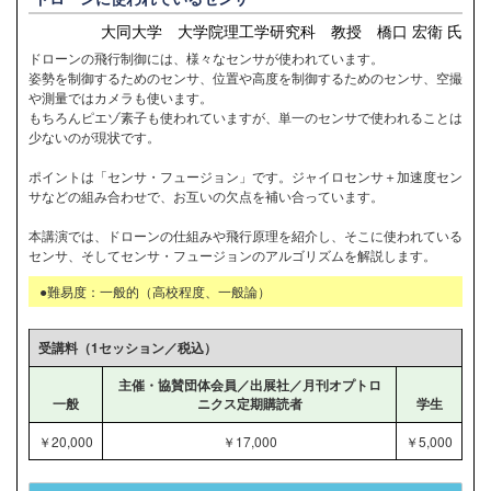
大同大学 大学院理工学研究科 教授 橋口 宏衛 氏
ドローンの飛行制御には、様々なセンサが使われています。
姿勢を制御するためのセンサ、位置や高度を制御するためのセンサ、空撮
や測量ではカメラも使います。
もちろんピエゾ素子も使われていますが、単一のセンサで使われることは
少ないのが現状です。
ポイントは「センサ・フュージョン」です。ジャイロセンサ＋加速度セン
サなどの組み合わせで、お互いの欠点を補い合っています。
本講演では、ドローンの仕組みや飛行原理を紹介し、そこに使われている
センサ、そしてセンサ・フュージョンのアルゴリズムを解説します。
●難易度：一般的（高校程度、一般論）
受講料（1セッション／税込）
主催・協賛団体会員／出展社／月刊オプトロ
一般
ニクス定期購読者
学生
￥20,000
￥17,000
￥5,000