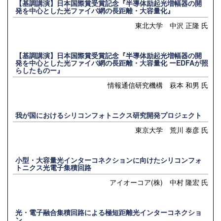
【基調講演】日本国際賞受賞記念『半導体励起光増幅器の開
発を中心とした光ファイバ網の長距離・大容量化』
東北大学 中沢 正隆 氏
【基調講演】日本国際賞受賞記念『半導体励起光増幅器の開
発を中心とした光ファイバ網の長距離・大容量化 ーEDFAが照
らしたものー』
情報通信研究機構 萩本 和男 氏
我が国におけるシリコンフォトニクス研究開発プロジェクト
東京大学 荒川 泰彦 氏
小型・大容量光インターコネクションに向けたシリコンフォ
トニクス光電子集積回路
アイオーコア(株) 中村 隆宏 氏
光・電子融合集積回路による極短距離光インターコネクショ
ン