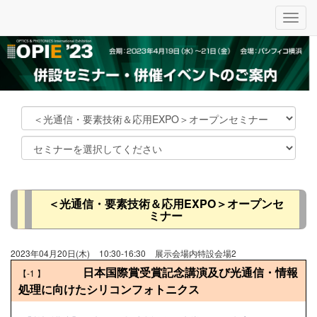
メ
ニ
ュ
ー
＜光通信・要素技術＆応用EXPO＞オープンセ
ミナー
2023年04月20日(木)
10:30-16:30
展示会場内特設会場2
日本国際賞受賞記念講演及び光通信・情報
【-1
】
処理に向けたシリコンフォトニクス