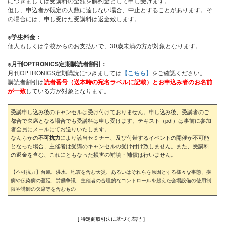
につきましては受講料の全額を解約金として申し受けます。
但し、申込者が既定の人数に達しない場合、中止とすることがあります。そ
の場合には、申し受けた受講料は返金致します。
※学生料金：
個人もしくは学校からのお支払いで、30歳未満の方が対象となります。
※月刊OPTRONICS定期購読者割引：
月刊OPTRONICS定期購読につきましては
【こちら】
をご確認ください。
購読者割引は
読者番号（送本時の宛名ラベルに記載）とお申込み者のお名前
が一致
している方が対象となります。
受講申し込み後のキャンセルは受け付けておりません。申し込み後、受講者のご
都合で欠席となる場合でも受講料は申し受けます。テキスト（pdf）は事前に参加
者全員にメールにてお送りいたします。
なんらかの
により該当セミナー、及び付帯するイベントの開催が不可能
不可抗力
となった場合、主催者は受講のキャンセルの受け付け致しません。また、受講料
の返金を含む、これにともなった損害の補填・補償は行いません。
【不可抗力】台風、洪水、地震を含む天災、あるいはそれらを原因とする様々な事態、疾
病や伝染病の蔓延、労働争議、主催者の合理的なコントロールを超えた会場設備の使用制
限や講師の欠席等を含むもの
[ 特定商取引法に基づく表記 ］