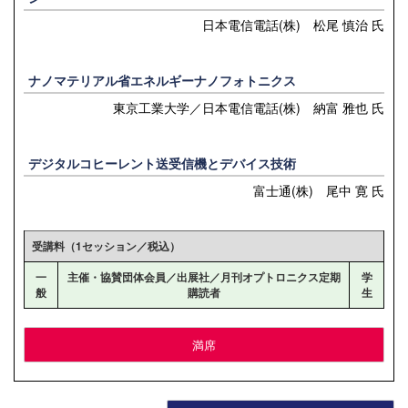
日本電信電話(株) 松尾 慎治 氏
ナノマテリアル省エネルギーナノフォトニクス
東京工業大学／日本電信電話(株) 納富 雅也 氏
デジタルコヒーレント送受信機とデバイス技術
富士通(株) 尾中 寛 氏
受講料（1セッション／税込）
一
主催・協賛団体会員／出展社／月刊オプトロニクス定期
学
般
購読者
生
満席