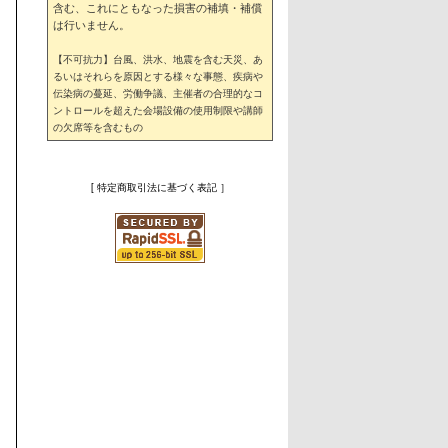
含む、これにともなった損害の補填・補償
は行いません。
【不可抗力】台風、洪水、地震を含む天災、あ
るいはそれらを原因とする様々な事態、疾病や
伝染病の蔓延、労働争議、主催者の合理的なコ
ントロールを超えた会場設備の使用制限や講師
の欠席等を含むもの
[ 特定商取引法に基づく表記 ］