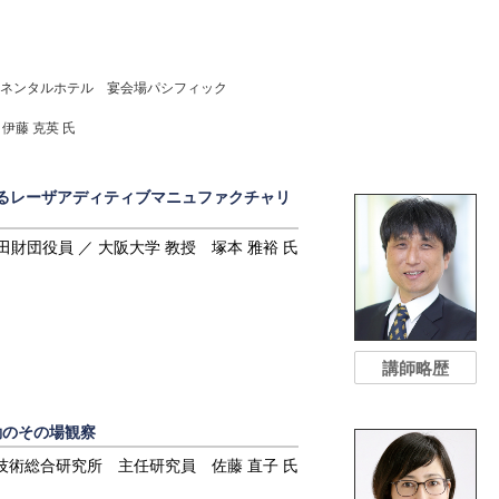
ネンタルホテル 宴会場パシフィック
藤 克英 氏
るレーザアディティブマニュファクチャリ
田財団役員 ／ 大阪大学 教授 塚本 雅裕 氏
講師略歴
挙動のその場観察
技術総合研究所 主任研究員 佐藤 直子 氏