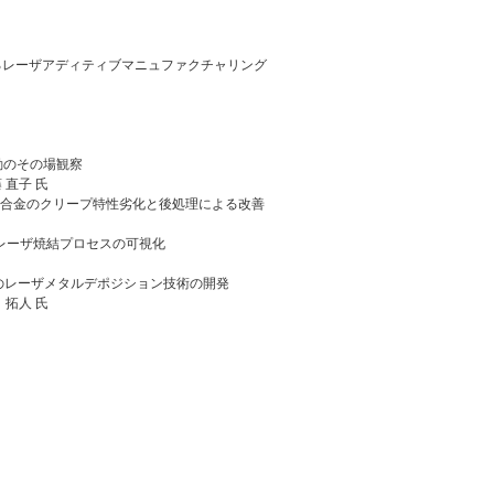
ーザアディティブマニュファクチャリング
動のその場観察
直子 氏
合金のクリープ特性劣化と後処理による改善
レーザ焼結プロセスの可視化
のレーザメタルデポジション技術の開発
拓人 氏