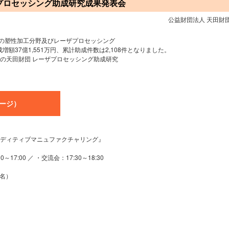
ザプロセッシング助成研究成果発表会
公益財団法人 天田財
等の塑性加工分野及びレーザプロセッシング
額37億1,551万円、累計助成件数は2,108件となりました。
回の天田財団 レーザプロセッシング助成研究
ージ）
ディティブマニュファクチャリング』
17:00 ／ ・交流会：17:30～18:30
名）