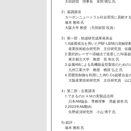
天田財団 理事長 末岡 愼弘 氏
2）基調講演
カーボンニュートラル社会実現に貢献するレ
塚本 雅裕 氏
大阪大学 教授 （天田財団 役員）
3）第一部：助成研究成果発表会
1.X線透視法を用いたPBF-LB/Mの溶融挙
産業技術総合研究所 主任研究員 佐藤 
2.選択的レーザー溶融法で造形したNi基超
東京都立大学 教授 筧 幸次 氏
3.金属AMによる高機能金型製造のための
九州工業大学 教授 楢原 弘之 氏
4.雰囲気制御を利用したWC-Co超硬合金
大阪産業技術研究所 主任研究員 山口 
4）第二部：企業講演
1.できるのかＡＭの実製品活用
日本AM協会 専務理事 澤越 俊幸 氏
2.2023年AM動向
矢野経済研究所 小山 博子 氏
5) 総評：
塚本 雅裕 氏