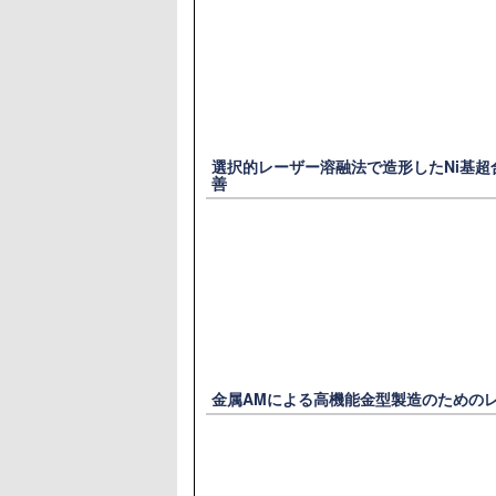
選択的レーザー溶融法で造形したNi基
善
金属AMによる高機能金型製造のための