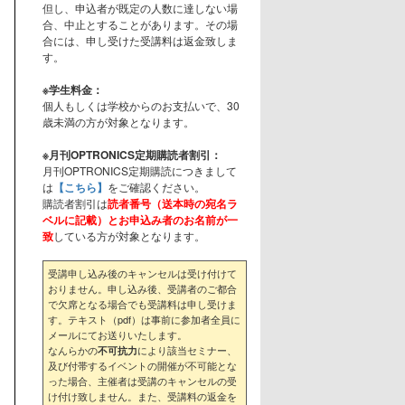
但し、申込者が既定の人数に達しない場
合、中止とすることがあります。その場
合には、申し受けた受講料は返金致しま
す。
※学生料金：
個人もしくは学校からのお支払いで、30
歳未満の方が対象となります。
※月刊OPTRONICS定期購読者割引：
月刊OPTRONICS定期購読につきまして
は
【こちら】
をご確認ください。
購読者割引は
読者番号（送本時の宛名ラ
ベルに記載）とお申込み者のお名前が一
致
している方が対象となります。
受講申し込み後のキャンセルは受け付けて
おりません。申し込み後、受講者のご都合
で欠席となる場合でも受講料は申し受けま
す。テキスト（pdf）は事前に参加者全員に
メールにてお送りいたします。
なんらかの
により該当セミナー、
不可抗力
及び付帯するイベントの開催が不可能とな
った場合、主催者は受講のキャンセルの受
け付け致しません。また、受講料の返金を