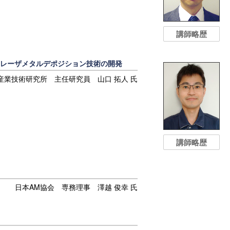
講師略歴
のレーザメタルデポジション技術の開発
産業技術研究所 主任研究員 山口 拓人 氏
講師略歴
日本AM協会 専務理事 澤越 俊幸 氏