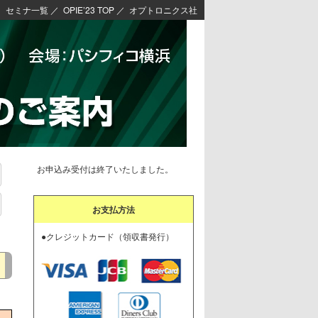
セミナ一覧
／
OPIE’23 TOP
／
オプトロニクス社
お申込み受付は終了いたしました。
お支払方法
●クレジットカード（領収書発行）