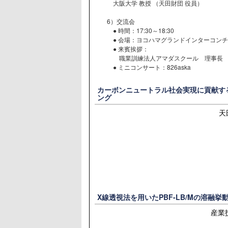
大阪大学 教授 （天田財団 役員）
6）交流会
● 時間：17:30～18:30
● 会場：ヨコハマグランドインターコンチ
● 来賓挨拶：
職業訓練法人アマダスクール 理事長 伊
● ミニコンサート：826aska
カーボンニュートラル社会実現に貢献す
ング
天
X線透視法を用いたPBF-LB/Mの溶融
産業