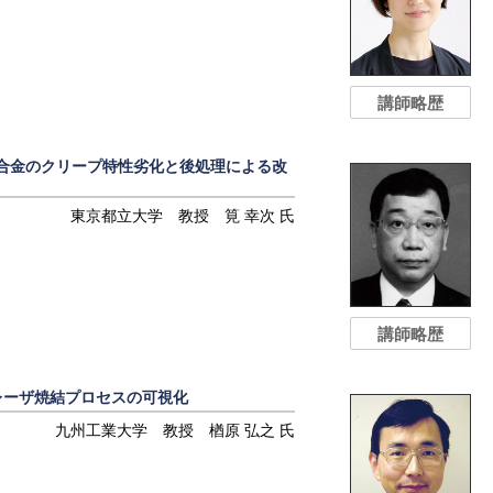
講師略歴
超合金のクリープ特性劣化と後処理による改
東京都立大学 教授 筧 幸次 氏
講師略歴
レーザ焼結プロセスの可視化
九州工業大学 教授 楢原 弘之 氏