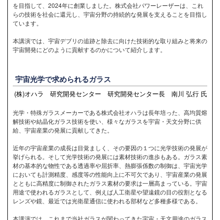
を目指して、2024年に創業しました。株式会社パワーレーザーは、これ
らの技術を社会に還元し、宇宙分野の持続的な発展を支えることを目指し
ています。
本講演では、宇宙デブリの追跡と除去に向けた技術的な取り組みと将来の
宇宙開発にどのように貢献するのかについて紹介します。
宇宙光学で求められるガラス
(株)オハラ 研究開発センター 研究開発センター長 南川 弘行 氏
光学・特殊ガラスメーカーである株式会社オハラは長年培った、高均質熔
解技術や結晶化ガラス技術を使い、様々なガラスを宇宙・天文分野に供
給、宇宙産業の発展に貢献してきた。
近年の宇宙産業の成長は目覚ましく、その要因の１つに光学技術の発展が
挙げられる。そして光学技術の発展には素材技術の進歩もある。ガラス素
材の基本的な物性である透過率や屈折率、熱膨張係数の制御は、宇宙光学
においても計測精度、感度等の性能向上に不可欠であり、宇宙産業の発展
とともに高精度に制御されたガラス素材の要求は一層高まっている。宇宙
用途で使われるガラスとして、例えば人工衛星や望遠鏡の目の役割となる
レンズや鏡、最近では光衛星通信に使われる部材など多種多様である。
本講演では、これまで当社ガラスが関わってきた宇宙・天文用途のガラス