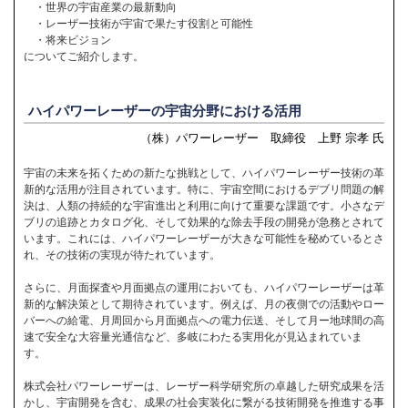
・世界の宇宙産業の最新動向
・レーザー技術が宇宙で果たす役割と可能性
・将来ビジョン
についてご紹介します。
ハイパワーレーザーの宇宙分野における活用
（株）パワーレーザー 取締役 上野 宗孝 氏
宇宙の未来を拓くための新たな挑戦として、ハイパワーレーザー技術の革
新的な活用が注目されています。特に、宇宙空間におけるデブリ問題の解
決は、人類の持続的な宇宙進出と利用に向けて重要な課題です。小さなデ
ブリの追跡とカタログ化、そして効果的な除去手段の開発が急務とされて
います。これには、ハイパワーレーザーが大きな可能性を秘めているとさ
れ、その技術の実現が待たれています。
さらに、月面探査や月面拠点の運用においても、ハイパワーレーザーは革
新的な解決策として期待されています。例えば、月の夜側での活動やロー
バーへの給電、月周回から月面拠点への電力伝送、そして月ー地球間の高
速で安全な大容量光通信など、多岐にわたる実用化が見込まれていま
す。
株式会社パワーレーザーは、レーザー科学研究所の卓越した研究成果を活
かし、宇宙開発を含む、成果の社会実装化に繋がる技術開発を推進する事