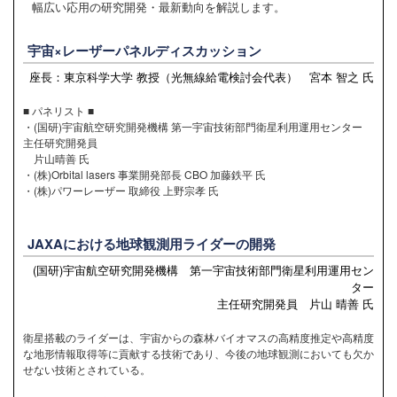
幅広い応用の研究開発・最新動向を解説します。
宇宙×レーザーパネルディスカッション
座長：東京科学大学 教授（光無線給電検討会代表） 宮本 智之 氏
■ パネリスト ■
・(国研)宇宙航空研究開発機構 第一宇宙技術部門衛星利用運用センター
主任研究開発員
片山晴善 氏
・(株)Orbital lasers 事業開発部長 CBO 加藤鉄平 氏
・(株)パワーレーザー 取締役 上野宗孝 氏
JAXAにおける地球観測用ライダーの開発
(国研)宇宙航空研究開発機構 第一宇宙技術部門衛星利用運用セン
ター
主任研究開発員 片山 晴善 氏
衛星搭載のライダーは、宇宙からの森林バイオマスの高精度推定や高精度
な地形情報取得等に貢献する技術であり、今後の地球観測においても欠か
せない技術とされている。