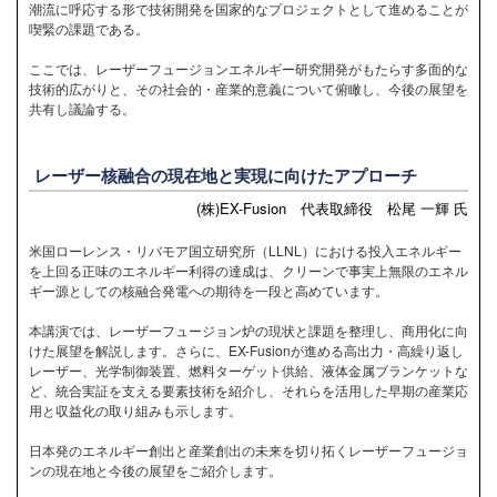
潮流に呼応する形で技術開発を国家的なプロジェクトとして進めることが
喫緊の課題である。
ここでは、レーザーフュージョンエネルギー研究開発がもたらす多面的な
技術的広がりと、その社会的・産業的意義について俯瞰し、今後の展望を
共有し議論する。
レーザー核融合の現在地と実現に向けたアプローチ
(株)EX-Fusion 代表取締役 松尾 一輝 氏
米国ローレンス・リバモア国立研究所（LLNL）における投入エネルギー
を上回る正味のエネルギー利得の達成は、クリーンで事実上無限のエネル
ギー源としての核融合発電への期待を一段と高めています。
本講演では、レーザーフュージョン炉の現状と課題を整理し、商用化に向
けた展望を解説します。さらに、EX-Fusionが進める高出力・高繰り返し
レーザー、光学制御装置、燃料ターゲット供給、液体金属ブランケットな
ど、統合実証を支える要素技術を紹介し、それらを活用した早期の産業応
用と収益化の取り組みも示します。
日本発のエネルギー創出と産業創出の未来を切り拓くレーザーフュージョ
ンの現在地と今後の展望をご紹介します。