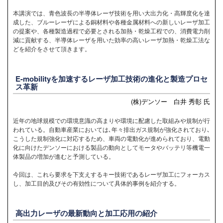
本講演では、青色波長の半導体レーザ技術を用い大出力化・高輝度化を達
成した、ブルーレーザによる銅材料や各種金属材料への新しいレーザ加工
の提案や、各種製造過程で必要とされる加熱・乾燥工程での、消費電力削
減に貢献する、半導体レーザを用いた効率の高いレーザ加熱・乾燥工法な
どを紹介をさせて頂きます。
E-mobilityを加速するレーザ加工技術の進化と製造プロセ
ス革新
(株)デンソー 白井 秀彰 氏
近年の地球規模での環境意識の高まりや環境に配慮した取組みや規制が行
われている。自動車産業においては､年々排出ガス規制が強化されており､
こうした規制強化に対応するため、車両の電動化が進められており、電動
化に向けたデンソーにおける製品の動向としてモータやバッテリ等機電一
体製品の増加が進むと予測している。
今回は、これら要求を下支えするキー技術であるレーザ加工にフォーカス
し、加工目的及びその有効性について具体的事例を紹介する。
高出力レーザの最新動向と加工応用の紹介