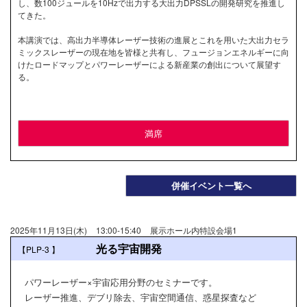
し、数100ジュールを10Hzで出力する大出力DPSSLの開発研究を推進し
てきた。
本講演では、高出力半導体レーザー技術の進展とこれを用いた大出力セラ
ミックスレーザーの現在地を皆様と共有し、フュージョンエネルギーに向
けたロードマップとパワーレーザーによる新産業の創出について展望す
る。
満席
併催イベント一覧へ
2025年11月13日(木)
13:00-15:40
展示ホール内特設会場1
光る宇宙開発
【PLP-3
】
パワーレーザー×宇宙応用分野のセミナーです。
レーザー推進、デブリ除去、宇宙空間通信、惑星探査など