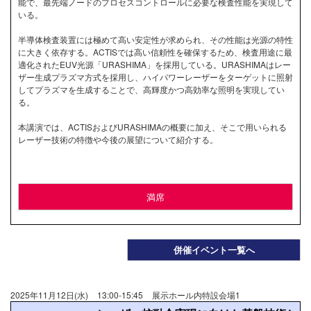
能で、最先端ノードのプロセスコントロールに必要な検査性能を実現して
いる。
半導体検査装置には極めて高い安定性が求められ、その性能は光源の特性
に大きく依存する。ACTISでは高い信頼性を確保するため、検査用途に最
適化されたEUV光源「URASHIMA」を採用している。URASHIMAはレー
ザー生成プラズマ方式を採用し、ハイパワーレーザーをターゲットに照射
してプラズマを生成することで、高輝度かつ高効率な照明を実現してい
る。
本講演では、ACTISおよびURASHIMAの概要に加え、そこで用いられる
レーザー技術の特徴や今後の展望について紹介する。
満席
併催イベント一覧へ
2025年11月12日(水)
13:00-15:45
展示ホール内特設会場1