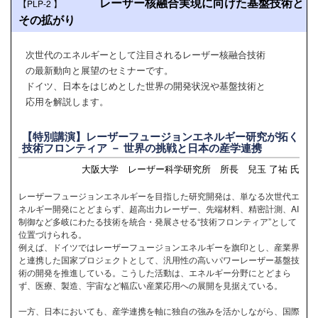
レーザー核融合実現に向けた基盤技術と
【PLP-2
】
その拡がり
次世代のエネルギーとして注目されるレーザー核融合技術
の最新動向と展望のセミナーです。
ドイツ、日本をはじめとした世界の開発状況や基盤技術と
応用を解説します。
【特別講演】レーザーフュージョンエネルギー研究が拓く
技術フロンティア － 世界の挑戦と日本の産学連携
大阪大学 レーザー科学研究所 所長 兒玉 了祐 氏
レーザーフュージョンエネルギーを目指した研究開発は、単なる次世代エ
ネルギー開発にとどまらず、超高出力レーザー、先端材料、精密計測、AI
制御など多岐にわたる技術を統合・発展させる“技術フロンティア”として
位置づけられる。
例えば、ドイツではレーザーフュージョンエネルギーを旗印とし、産業界
と連携した国家プロジェクトとして、汎用性の高いパワーレーザー基盤技
術の開発を推進している。こうした活動は、エネルギー分野にとどまら
ず、医療、製造、宇宙など幅広い産業応用への展開を見据えている。
一方、日本においても、産学連携を軸に独自の強みを活かしながら、国際