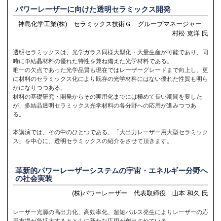
パワーレーザーに向けた透明セラミックス開発
神島化学工業(株) セラミックス技術Ｇ グループマネージャー
村松 克洋 氏
透明セラミックスは、光学ガラス同様大型化・大量生産が可能であり、同
時に単結晶材料の優れた特性を兼ね備えた光学材料である。
唯一の欠点であった光学品質も現在ではレーザーグレードまで向上し、更
に材料のセラミックス化により既存の光学材料にはない優れた性質も明ら
かになりつつある。
材料の基礎研究・開発からその実用化までには極めて長い期間を要した
が、多結晶透明セラミックス光学材料の各分野への応用が進みつつあ
る。
本講演では、その中のひとつである、「大出力レーザー用大型セラミック
ス」を中心に、透明セラミックスの紹介をさせて頂きます。
革新的パワーレーザーシステムの宇宙・エネルギー分野へ
の社会実装
(株)パワーレーザー 代表取締役 山本 和久 氏
レーザー光源の高出力化、高効率化、超短パルス発生によりレーザーの応
用市場が急拡大するとともに新たな応用が創出されている。