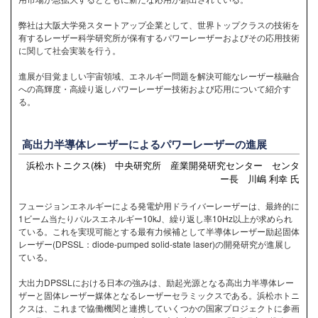
弊社は大阪大学発スタートアップ企業として、世界トップクラスの技術を
有するレーザー科学研究所が保有するパワーレーザーおよびその応用技術
に関して社会実装を行う。
進展が目覚ましい宇宙領域、エネルギー問題を解決可能なレーザー核融合
への高輝度・高繰り返しパワーレーザー技術および応用について紹介す
る。
高出力半導体レーザーによるパワーレーザーの進展
浜松ホトニクス(株) 中央研究所 産業開発研究センター センタ
ー長 川嶋 利幸 氏
フュージョンエネルギーによる発電炉用ドライバーレーザーは、最終的に
1ビーム当たりパルスエネルギー10kJ、繰り返し率10Hz以上が求められ
ている。これを実現可能とする最有力候補として半導体レーザー励起固体
レーザー(DPSSL：diode-pumped solid-state laser)の開発研究が進展し
ている。
大出力DPSSLにおける日本の強みは、励起光源となる高出力半導体レー
ザーと固体レーザー媒体となるレーザーセラミックスである。浜松ホトニ
クスは、これまで協働機関と連携していくつかの国家プロジェクトに参画