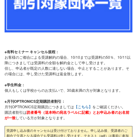
※有料セミナー キャンセル規程：
お客様のご都合による受講解約の場合、10/10までは受講料の50％、10/11以
降につきましては受講料の全額を解約金として申し受けます。
但し、申込者が既定の人数に達しない場合、中止とすることがあります。そ
の場合には、申し受けた受講料は返金致します。
※学生料金：
個人もしくは学校からのお支払いで、30歳未満の方が対象となります。
※月刊OPTRONICS定期購読者割引：
月刊OPTRONICS定期購読につきましては
【こちら】
をご確認ください。
購読者割引は
読者番号（送本時の宛名ラベルに記載）とお申込み者のお名前
が一致
している方が対象となります。
受講申し込み後のキャンセルは受け付けておりません。申し込み後、受講者のご
都合で欠席となる場合でも受講料は申し受けます。テキスト（pdf）は事前に参加