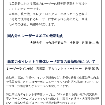
加工分野における高出力レーザーの研究開発動向と市場ト
レンドのセミナーです。
自動車、航空機、エレクトロニクス、エネルギーなど幅広
い分野で使用されるレーザーに求められる高出力化・高速
化やその課題、展望を解説します。
国内外のレーザー＆加工の最新動向
大阪大学 接合科学研究所 准教授 佐藤 雄二 氏
高出力ダイレクト半導体レーザ装置の最新動向について
レーザーライン(株) 営業部 アカウントマネージャー 佐藤 翼 氏
自動車、電池、半導体、インフラ設備など、多様な分野で生産効率の向上
や品質改善、さらにはカーボンニュートラルへの対応が求められる中、レ
ーザ加工技術は新たなステージへ進化しています。
特に高出力ダイレクト半導体レーザは、50％を超える高い電気‐光変換効
率と均一なビームプロファイルを特徴とし、溶接・肉盛り・大面積熱処理
など、幅広い先端プロセスでの活用が期待されています。