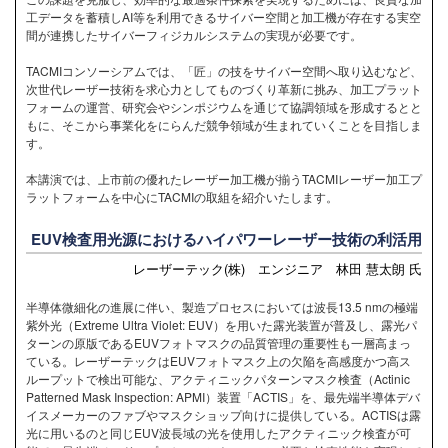
工データを蓄積しAI等を利用できるサイバー空間と加工機が存在する実空
間が連携したサイバーフィジカルシステムの実現が必要です。
TACMIコンソーシアムでは、「匠」の技をサイバー空間へ取り込むなど、
次世代レーザー技術を求心力としてものづくり革新に挑み、加工プラット
フォームの運営、研究会やシンポジウムを通じて協調領域を形成するとと
もに、そこから事業化をにらんだ競争領域が生まれていくことを目指しま
す。
本講演では、上市前の優れたレーザー加工機が揃うTACMIレーザー加工プ
ラットフォームを中心にTACMIの取組を紹介いたします。
EUV検査用光源におけるハイパワーレーザー技術の利活用
レーザーテック(株) エンジニア 林田 慧太朗 氏
半導体微細化の進展に伴い、製造プロセスにおいては波長13.5 nmの極端
紫外光（Extreme Ultra Violet: EUV）を用いた露光装置が普及し、露光パ
ターンの原版であるEUVフォトマスクの品質管理の重要性も一層高まっ
ている。レーザーテックはEUVフォトマスク上の欠陥を高感度かつ高ス
ループットで検出可能な、アクティニックパターンマスク検査（Actinic
Patterned Mask Inspection: APMI）装置「ACTIS」を、最先端半導体デバ
イスメーカーのファブやマスクショップ向けに提供している。ACTISは露
光に用いるのと同じEUV波長域の光を使用したアクティニック検査が可