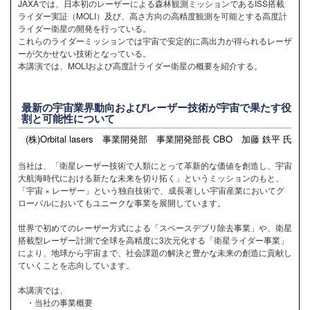
JAXAでは、日本初のレーザーによる森林観測ミッションであるISS搭載
ライダー実証（MOLI）及び、高さ方向の高精度観測を可能とする高度計
ライダー衛星の開発を行っている。
これらのライダーミッションでは宇宙で安定的に高出力が得られるレーザ
ーが欠かせない技術となっている。
本講演では、MOLIおよび高度計ライダー衛星の概要を紹介する。
最新の宇宙業界動向およびレーザー技術が宇宙で果たす役
割と可能性について
(株)Orbital lasers 事業開発部 事業開発部長 CBO 加藤 鉄平 氏
当社は、「衛星レーザー技術で人類にとって革新的な価値を創造し、宇宙
大航海時代における新たな未来を切り拓く」というミッションのもと、
「宇宙 × レーザー」という独自技術で、成長著しい宇宙産業においてグ
ローバルにおいてもユニークな事業を展開しています。
世界で初めてのレーザー方式による「スペースデブリ除去事業」や、衛星
搭載型レーザー計測で全球を高精度に3次元化する「衛星ライダー事業」
により、地球から宇宙まで、社会課題の解決と豊かな未来の創造に貢献し
ていくことを志向しています。
本講演では、
・当社の事業概要