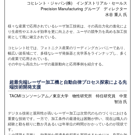
コヒレント・ジャパン(株) インダストリアル・セールス
Precision Manufacturing グループ ディレクター
水谷 重人 氏
様々な産業で応用されているレーザ加工技術は、その高出力化の進化によ
り生産性やエネルギ効率を更に向上させ、ユーザの競争力を高める加工技
術として既に確立されている。
コヒレント社では、フォトニクス産業のリーディングカンパニーであり、
幅広い波長域にて、多様なレーザ発振器と光学系をラインナップし、多く
の産業で応用されている。
その中から高出力レーザの最新動向と応用事例を紹介する。
超最先端レーザー加工機と自動自律プロセス探索による先
端技術開発支援
TACMIコンソーシアム／東京大学 物性研究所 特任研究員 中里
智治 氏
デジタル技術と親和性が高いレーザー加工は次世代のものづくりにおける
重要な技術です。一方で、加工条件の最適化は困難が伴い、現在は職人の
経験と勘を頼りに数か月あるいは年単位の時間がかかっているのが現状で
す。
この課題を克服し、効率的な最適条件探索を実現するためには、良質な加