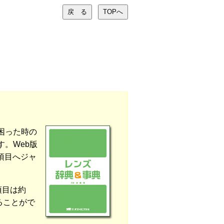
困った時の
。Web版
項目へジャ
項目は約
ることがで