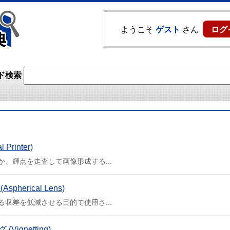
ようこそ
ゲスト
さん
ログ
ド検索
Printer)
、輝点を走査して画像形成する...
herical Lens)
収差を低減させる目的で使用さ...
Vignetting)