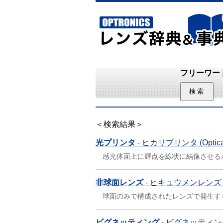
フリーワー
＜検索結果＞
光プリンタ
- ヒカリプリンタ (Optical 
感光体面上に輝点を線状に結像させるか
非球面レンズ
- ヒキュウメンレンズ (Asp
球面のみで構成されたレンズで発生する
ビグネッティング
- ビグネッティング (