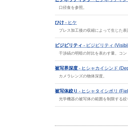
口径食を参照。
ひけ
- ヒケ
プレス加工後の収縮によって生じた表
ビジビリティ
- ビジビリティ (Visibili
干渉縞の明暗の対比を表わす量。コント
被写界深度
- ヒシャカイシンド (Depth 
カメラレンズの物体深度。
被写体絞り
- ヒシャタイシボリ (Field
光学機器の被写体の範囲を制限する絞