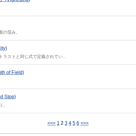
面の窪み。
ty)
ラストと同じ式で定義されてい...
of Field)
 Stop)
り。
<<<
1
2
3
4
5
6
>>>