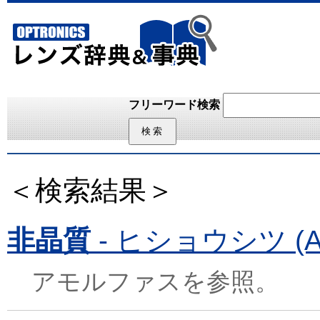
フリーワード検索
＜検索結果＞
非晶質
- ヒショウシツ (Am
アモルファスを参照。