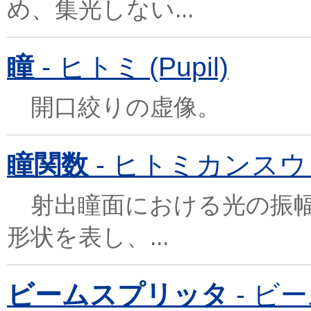
め、集光しない...
瞳
- ヒトミ (Pupil)
開口絞りの虚像。
瞳関数
- ヒトミカンスウ (Pu
射出瞳面における光の振幅
形状を表し、...
ビームスプリッタ
- ビー