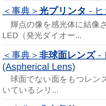
＜事典＞
光プリンタ
- ヒ
輝点の像を感光体に結像さ
LED（発光ダイオー...
＜事典＞
非球面レンズ
-
(Aspherical Lens)
球面でない面をもつレンズ
いているシリ...