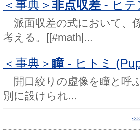
＜事典＞
非点収差
- ヒテン
派面収差の式において、係
考える。[[#math|...
＜事典＞
瞳
- ヒトミ (Pupi
開口絞りの虚像を瞳と呼ぶ
別に設けられ...
<<