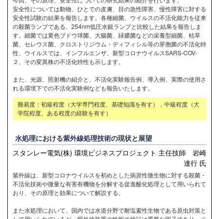
安全性については動物、ひとでの皮膚、目の急性障害、慢性障害に対する
安全性試験の結果を報告します。各種細菌、ウイルスの不活化能力を従来
の殺菌ランプである、254nm低圧水銀ランプと比較した結果を報告しま
す。細菌では黄色ブドウ球菌、大腸菌、緑膿菌などの栄養型細菌、枯草
菌、セレウス菌、クロストリジウム・ディフィシル等の芽胞菌の不活化特
性、ウイルスでは、インフルエンザ、新型コロナウイルスSARS-COV-
２、その変異株の不活化特性も示します。
また、光源、照射機の紹介と、不活化実験報告例、導入例、実際の使用さ
れる環境下での不活化実験例なども報告いたします。
難易度：初級程度（大学専門程度、基礎知識を有す），中級程度（大
学院程度、ある程度の経験を有す）
水処理における紫外線処理技術の現状と展望
スタンレー電気(株) 環境ビジネスプロジェクト 主任技師 岩崎
達行 氏
紫外線は、新型コロナウイルスを初めとした病原性微生物に対する殺菌・
不活化技術や微量な有害有機物を分解する促進酸化処理として用いられて
おり、その原理と効果について解説する。
また水処理において、国内では水道分野で耐塩素性生物である原虫対策と
して用いられているが、紫外線装置の性能の検証は重要な因子であり、そ