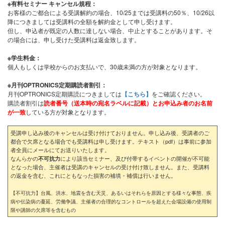
※有料セミナー キャンセル規程：
お客様のご都合による受講解約の場合、10/25までは受講料の50％、10/26以
降につきましては受講料の全額を解約金として申し受けます。
但し、申込者が既定の人数に達しない場合、中止とすることがあります。そ
の場合には、申し受けた受講料は返金致します。
※学生料金：
個人もしくは学校からのお支払いで、30歳未満の方が対象となります。
※月刊OPTRONICS定期購読者割引：
月刊OPTRONICS定期購読につきましては
【こちら】
をご確認ください。
購読者割引は
読者番号（送本時の宛名ラベルに記載）とお申込み者のお名前
が一致
している方が対象となります。
受講申し込み後のキャンセルは受け付けておりません。申し込み後、受講者のご
都合で欠席となる場合でも受講料は申し受けます。テキスト（pdf）は事前に参加
者全員にメールにてお送りいたします。
なんらかの
により該当セミナー、及び付帯するイベントの開催が不可能
不可抗力
となった場合、主催者は受講のキャンセルの受け付け致しません。また、受講料
の返金を含む、これにともなった損害の補填・補償は行いません。
【不可抗力】台風、洪水、地震を含む天災、あるいはそれらを原因とする様々な事態、疾
病や伝染病の蔓延、労働争議、主催者の合理的なコントロールを超えた会場設備の使用制
限や講師の欠席等を含むもの