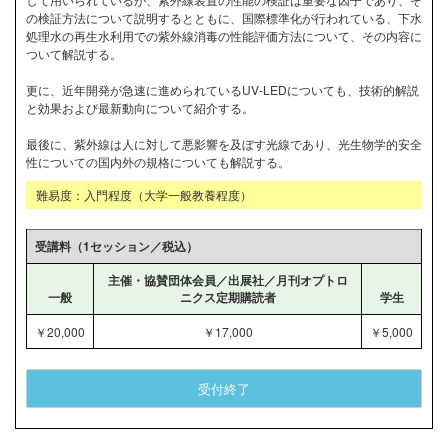
の検証方法について説明するとともに、国際標準化が行われている、下水
処理水の再生水利用での紫外線消毒の性能評価方法について、その内容に
ついて解説する。
更に、近年開発が急速に進められているUV-LEDについても、技術的解説
と効果および最新動向について紹介する。
最後に、紫外線は人に対して悪影響を及ぼす光線であり、光生物学的安全
性についての国内外の規格についても解説する。
難易度：入門程度（大学一般教養程度）
受講料（1セッション／税込）
主催・協賛団体会員／出展社／月刊オプトロ
一般
ニクス定期購読者
学生
￥20,000
￥17,000
￥5,000
受付終了