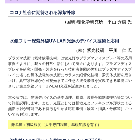
コロナ社会に期待される深紫外線
(国研)理化学研究所 平山 秀樹 氏
水銀フリー深紫外線UV-LAFi光源のデバイス技術と応用
（株）紫光技研 平川 仁 氏
プラズマ技術（気体放電技術）は蛍光灯やプラズマディスプレイ等の応用
事例のように、我々の日常生活において身近にあります。プラズマディス
プレイを研究・開発・製造を行った技術者集団の弊社はプラズマディスプ
レイに培った気体放電制御技術にガラスの細管化技術、蛍光体技術を磨き
上げ、真空紫外線から可視光までに任意の波長帯域を実現できる環境にや
さしい完全水銀フリーUV-LAFi光源を誕生させました。
本公演では、光源デバイスの基本原理、構成、波長帯域制御技術等につい
て詳細説明します。また、光源としては拡散光とフレキシブル形状による
無影照射が可能である特徴を生かす応用事例（殺菌・消臭・分解等）につ
いても解説します。
難易度：初級程度（大学専門程度、基礎知識を有す）