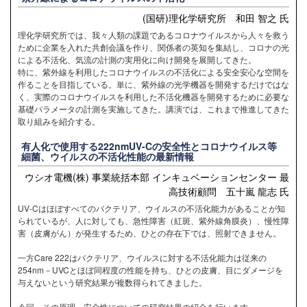
(国研)理化学研究所 和田 智之 氏
理化学研究所では、我々人類の課題であるコロナウイルスから人々を救う
ために企業を入れた共創会議を作り、関係者の英知を集結し、コロナの光
による不活化、気流の計測の実用化に向け開発を展開してきた。
特に、紫外線を利用したコロナウイルスの不活化による安全安心な空間を
作ることを目指している。単に、紫外線の光学機器を開発するだけではな
く、実際のコロナウイルスを利用した不活化機器を開発するために必要な
基礎パラメータの計測を実施してきた。講演では、これまで推進してきた
取り組みを紹介する。
有人化で使用する222nmUV-Cの安全性とコロナウイルス等
細菌、ウイルスの不活化性能の最新情報
ウシオ電機(株) 事業統括本部 インキュベーションセンター 最
高技術顧問 五十嵐 龍志 氏
UV-Cはほぼすべてのバクテリア、ウイルスの不活化能力があることが知
られているが、人に対しても、急性障害（紅斑、紫外線角膜炎）、慢性障
害（皮膚がん）が発生するため、ひとの存在下では、照射できません。
一方Care 222はバクテリア、ウイルスに対する不活化能力は従来の
254nm－UVCとほぼ同程度の性能を持ち、ひとの皮膚、目にダメージを
与えないという研究結果が複数得られてきました。
今回、その原理、安全性についての研究結果の紹介を行います。