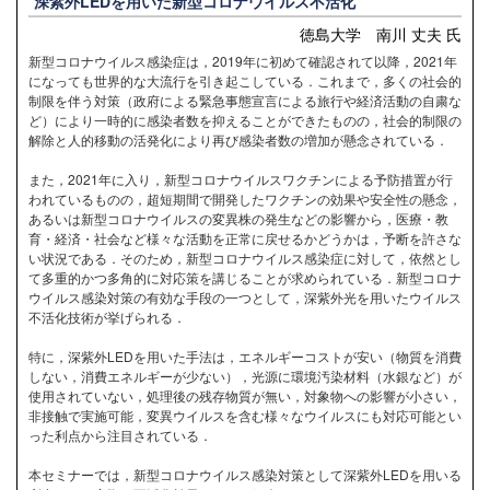
深紫外LEDを用いた新型コロナウイルス不活化
徳島大学 南川 丈夫 氏
新型コロナウイルス感染症は，2019年に初めて確認されて以降，2021年
になっても世界的な大流行を引き起こしている．これまで，多くの社会的
制限を伴う対策（政府による緊急事態宣言による旅行や経済活動の自粛な
ど）により一時的に感染者数を抑えることができたものの，社会的制限の
解除と人的移動の活発化により再び感染者数の増加が懸念されている．
また，2021年に入り，新型コロナウイルスワクチンによる予防措置が行
われているものの，超短期間で開発したワクチンの効果や安全性の懸念，
あるいは新型コロナウイルスの変異株の発生などの影響から，医療・教
育・経済・社会など様々な活動を正常に戻せるかどうかは，予断を許さな
い状況である．そのため，新型コロナウイルス感染症に対して，依然とし
て多重的かつ多角的に対応策を講じることが求められている．新型コロナ
ウイルス感染対策の有効な手段の一つとして，深紫外光を用いたウイルス
不活化技術が挙げられる．
特に，深紫外LEDを用いた手法は，エネルギーコストが安い（物質を消費
しない，消費エネルギーが少ない），光源に環境汚染材料（水銀など）が
使用されていない，処理後の残存物質が無い，対象物への影響が小さい，
非接触で実施可能，変異ウイルスを含む様々なウイルスにも対応可能とい
った利点から注目されている．
本セミナーでは，新型コロナウイルス感染対策として深紫外LEDを用いる