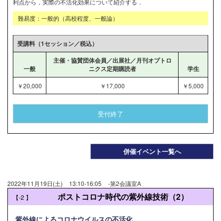
利点から，実際の不活化効果について紹介する．
難易度：一般的（高校程度、一般論）
受講料（1セッション／税込）
主催・協賛団体会員／出展社／月刊オプトロ
一般
ニクス定期購読者
学生
￥20,000
￥17,000
￥5,000
受付終了
併催イベント一覧へ
2022年11月19日(土)
13:10-16:05
-第2会議室A
ポストコロナ時代の紫外線技術（2）
【-2
】
紫外線によるコロナウイルスの不活化