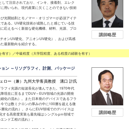
として注目されており、インキ、接着剤、エレク
どに用いられ、現代産業に欠くことのできない技術
よび光開始剤とモノマー・オリゴマーが必須アイテ
である。UV硬化技術が成熟したと感じている技
能に応えるべく新規な硬化機構、材料、光源、プロ
講師略歴
チオンUV硬化、アニオンUV硬化）、および高感
めた最新動向を紹介する。
を有す）／中級程度（大学院程度、ある程度の経験を有す）
ーション ～リソグラフィ、計測、パッケージ
フェロー（兼）九州大学客員教授 溝口 計氏
ラフィ光源の短波長化が進んできた。1970年代
以降現在に至るまでDUV～EUV領域の光源の開発
微細化の流れ）。また日本発のデバイスであるフラ
今では数ミクロンの厚みの中に100層を超える微
多層化の流れ）。さらにEUV領域でのデバイスは
講師略歴
ジ化する高密度実装も最先端はシングルμｍ領域で
ルエンド工程の流れ）。