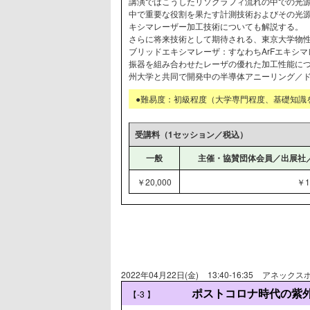
講演ではこうしたリソグラフィ流れの中での光
中で重要な役割を果たす計測技術およびその光
キシマレーザー加工技術についても解説する。
さらに将来技術として期待される、東京大学物
ブリッドエキシマレーザ：すなわちArFエキシ
振器を組み合わせたレーザの優れた加工性能につ
州大学と共同で開発中の半導体アニーリング／
●難易度：初級程度（大学専門程度、基礎知識
受講料（1セッション／税込）
一般
主催・協賛団体会員／出展社
￥20,000
￥1
2022年04月22日(金)
13:40-16:35
アネックスホ
ポストコロナ時代の紫
【-3
】