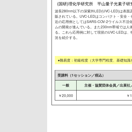
(国研)理化学研究所 平山量子光素子研
波長280nm以下の深紫外LED(UVC-LED)
販されている。UVC-LEDはコンパクト・安全
近の応用例としてはSARS-COV-2ウイルス不
ムの開発が進んでいる。また230nm帯域では
る。これら応用例に対して現状のUVC-LEDは
況を紹介する。
●難易度：初級程度（大学専門程度、基礎知識
受講料（1セッション／税込）
一般
主催・協賛団体会員／出展社
￥20,000
￥1