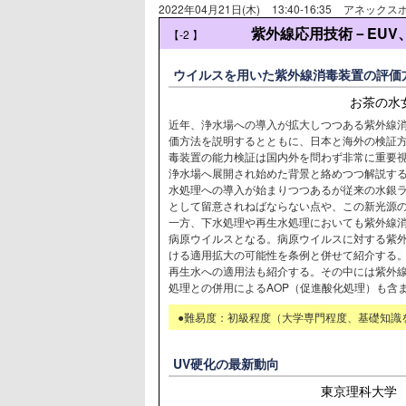
2022年04月21日(木)
13:40-16:35
アネックスホ
紫外線応用技術－EUV
【-2
】
ウイルスを用いた紫外線消毒装置の評価
お茶の水
近年、浄水場への導入が拡大しつつある紫外線
価方法を説明するとともに、日本と海外の検証
毒装置の能力検証は国内外を問わず非常に重要
浄水場へ展開され始めた背景と絡めつつ解説する
水処理への導入が始まりつつあるが従来の水銀ラ
として留意されねばならない点や、この新光源
一方、下水処理や再生水処理においても紫外線
病原ウイルスとなる。病原ウイルスに対する紫
ける適用拡大の可能性を条例と併せて紹介する
再生水への適用法も紹介する。その中には紫外
処理との併用によるAOP（促進酸化処理）も含
●難易度：初級程度（大学専門程度、基礎知識
UV硬化の最新動向
東京理科大学 