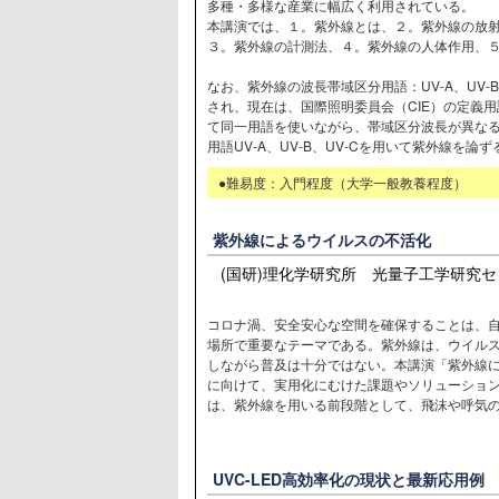
多種・多様な産業に幅広く利用されている。
本講演では、１。紫外線とは、２。紫外線の放
３。紫外線の計測法、４。紫外線の人体作用、
なお、紫外線の波長帯域区分用語：UV-A、UV-B
され、現在は、国際照明委員会（CIE）の定義
て同一用語を使いながら、帯域区分波長が異な
用語UV-A、UV-B、UV-Cを用いて紫外線を
●難易度：入門程度（大学一般教養程度）
紫外線によるウイルスの不活化
(国研)理化学研究所 光量子工学研究
コロナ渦、安全安心な空間を確保することは、
場所で重要なテーマである。紫外線は、ウイル
しながら普及は十分ではない。本講演「紫外線
に向けて、実用化にむけた課題やソリューショ
は、紫外線を用いる前段階として、飛沫や呼気
UVC-LED高効率化の現状と最新応用例