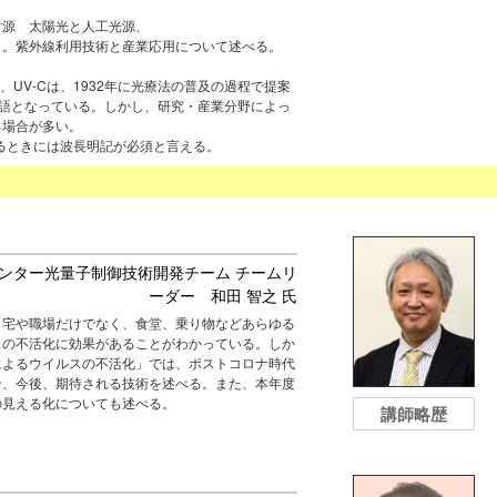
射源 太陽光と人工光源、
５。紫外線利用技術と産業応用について述べる。
、UV-Cは、1932年に光療法の普及の過程で提案
用語となっている。しかし、研究・産業分野によっ
る場合が多い。
論ずるときには波長明記が必須と言える。
センター光量子制御技術開発チーム チームリ
ーダー 和田 智之 氏
自宅や職場だけでなく、食堂、乗り物などあらゆる
スの不活化に効果があることがわかっている。しか
によるウイルスの不活化」では、ポストコロナ時代
ン、今後、期待される技術を述べる。また、本年度
の見える化についても述べる。
講師略歴