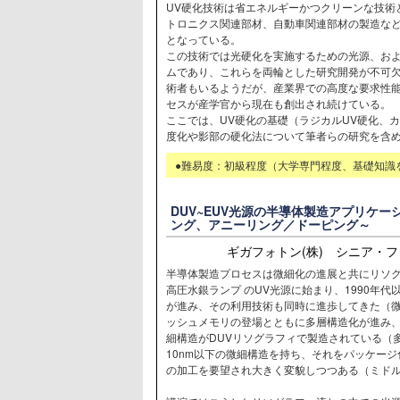
UV硬化技術は省エネルギーかつクリーンな技術
トロニクス関連部材、自動車関連部材の製造な
となっている。
この技術では光硬化を実施するための光源、お
ムであり、これらを両輪とした研究開発が不可欠
術者もいるようだが、産業界での高度な要求性
セスが産学官から現在も創出され続けている。
ここでは、UV硬化の基礎（ラジカルUV硬化、カ
度化や影部の硬化法について筆者らの研究を含
●難易度：初級程度（大学専門程度、基礎知識
DUV~EUV光源の半導体製造アプリケ
ング、アニーリング／ドーピング～
ギガフォトン(株) シニア・
半導体製造プロセスは微細化の進展と共にリソグ
高圧水銀ランプ のUV光源に始まり、1990年代
が進み、その利用技術も同時に進歩してきた（
ッシュメモリの登場とともに多層構造化が進み、
細構造がDUVリソグラフィで製造されている（
10nm以下の微細構造を持ち、それをパッケー
の加工を要望され大きく変貌しつつある（ミド