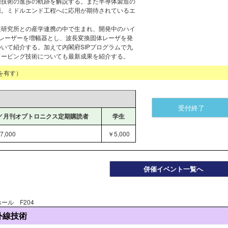
源技術の進歩の軌跡を解説する。また半導体製造の
源。ミドルエンド工程へに応用が期待されているエ
性研究所との産学連携の中で生まれ、開発中のハイ
マレーザーを増幅器とし、波長変換固体レーザを発
いて紹介する。加えて内閣府SIPプログラムで九
ドーピング技術についても最新成果を紹介する。
を有す）
受付終了
／月刊オプトロニクス定期購読者
学生
7,000
￥5,000
併催イベント一覧へ
ール F204
外線技術