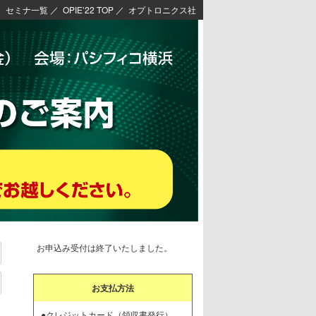
セミナ一覧
／
OPIE’22 TOP
／
オプトロニクス社
お申込み受付は終了いたしました。
お支払方法
●クレジットカード（領収書発行）