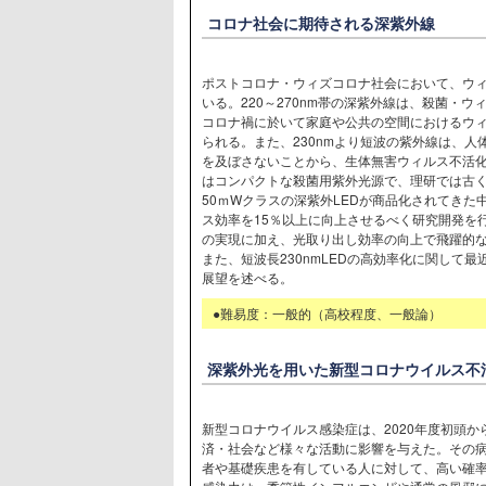
コロナ社会に期待される深紫外線
ポストコロナ・ウィズコロナ社会において、ウ
いる。220～270nm帯の深紫外線は、殺菌・
コロナ禍に於いて家庭や公共の空間におけるウ
られる。また、230nmより短波の紫外線は、
を及ぼさないことから、生体無害ウィルス不活化
はコンパクトな殺菌用紫外光源で、理研では古
50ｍWクラスの深紫外LEDが商品化されてきた
ス効率を15％以上に向上させるべく研究開発を
の実現に加え、光取り出し効率の向上で飛躍的
また、短波長230nmLEDの高効率化に関して
展望を述べる。
●難易度：一般的（高校程度、一般論）
深紫外光を用いた新型コロナウイルス不
新型コロナウイルス感染症は、2020年度初頭
済・社会など様々な活動に影響を与えた。その
者や基礎疾患を有している人に対して、高い確