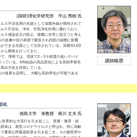
(国研)理化学研究所 平山 秀樹 氏
ィルス不活化用の光源として深紫外線が期待されて
ウィルス不活化、浄水、空気浄化作用に優れており、
ィルス感染拡大の防止、除菌に非常に役立つと考え
人体の皮膚や目の表面で吸収され内部の細胞に影響
ができる光源として注目されている。深紫外LED
くから開発を行ってきた。
中で、理研では、現状で2～3％程度の低いデバイ
講師略歴
行っている。AlN結晶の高品質化による高効率発光
な高出力化を目指している。
最近の進展を説明し、大幅な高効率化が可能である
活化
徳島大学 准教授 南川 丈夫 氏
から世界的な大流行を引き起こし、医療・教育・経
病原体は、新型コロナウイルスと呼ばれ、特に高齢
率で重篤な呼吸器疾患を引き起こす。その致死率や