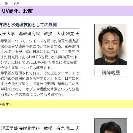
ール F204
、UV硬化、殺菌
方法と水処理技術としての展開
女子大学 基幹研究院 教授 大瀧 雅寛 氏
消毒装置について、ウイルスを用いた装置の能力評
方法の差異や適用事例について紹介する。紫外線消
視されているが、特に日本においては、ここ数年で
また新光源であるUVLEDを用いた消毒装置の浄
ンプと比較してUVLEDを用いた場合に消毒装置
の今後の展望についても解説する。
講師略歴
消毒装置が適用されており、その主なターゲットは
外線消毒の適用範囲を考察するとともに、日本にお
。また今後の展望として海外で実際に稼働している
線単独ではなく、オゾンや過酸化水素といった酸化
まれるが、その意義についても考察する。
を有す）
理工学部 先端化学科 教授 有光 晃二 氏