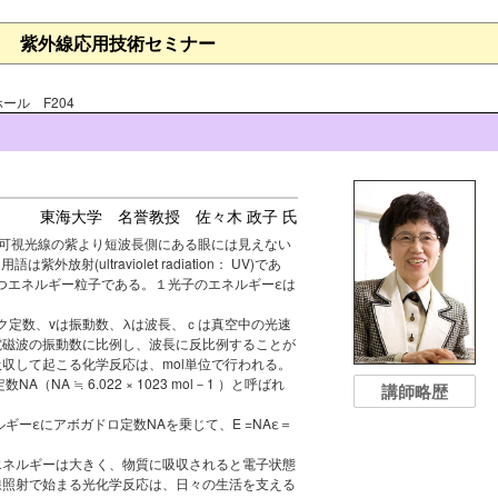
紫外線応用技術セミナー
ール F204
東海大学 名誉教授 佐々木 政子 氏
。可視光線の紫より短波長側にある眼には見えない
射(ultraviolet radiation： UV)であ
つエネルギー粒子である。１光子のエネルギーεは
ク定数、vは振動数、λは波長、ｃは真空中の光速
電磁波の振動数に比例し、波長に反比例することが
収して起こる化学反応は、mol単位で行われる。
NA ≒ 6.022 × 1023 mol－1 ）と呼ばれ
講師略歴
ギーεにアボガドロ定数NAを乗じて、E =NAε＝
エネルギーは大きく、物質に吸収されると電子状態
線照射で始まる光化学反応は、日々の生活を支える