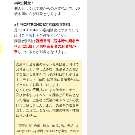
※学生料金：
個人もしくは学校からのお支払いで、30
歳未満の方が対象となります。
※月刊OPTRONICS定期購読者割引：
月刊OPTRONICS定期購読につきまして
は
【こちら】
をご確認ください。
購読者割引は
読者番号（送本時の宛名ラ
ベルに記載）とお申込み者のお名前が一
致
している方が対象となります。
受講申し込み後のキャンセルは受け付けて
おりません。申し込み後、受講者のご都合
で欠席となる場合でも受講料は申し受けま
す。テキスト（pdf）は事前に参加者全員に
メールにてお送りいたします。
なんらかの
により該当セミナー、
不可抗力
及び付帯するイベントの開催が不可能とな
った場合、主催者は受講のキャンセルの受
け付け致しません。また、受講料の返金を
含む、これにともなった損害の補填・補償
は行いません。
【不可抗力】台風、洪水、地震を含む天災、あ
るいはそれらを原因とする様々な事態、疾病や