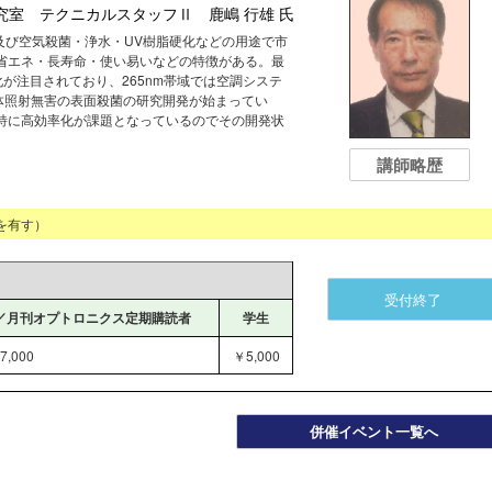
究室 テクニカルスタッフⅡ 鹿嶋 行雄 氏
は表面及び空気殺菌・浄水・UV樹脂硬化などの用途で市
・省エネ・長寿命・使い易いなどの特徴がある。最
活化が注目されており、265nm帯域では空調システ
人体照射無害の表面殺菌の研究開発が始まってい
、特に高効率化が課題となっているのでその開発状
講師略歴
を有す）
受付終了
／月刊オプトロニクス定期購読者
学生
7,000
￥5,000
併催イベント一覧へ