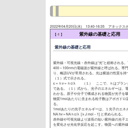
2022年04月20日(水)
13:40-16:35
アネックスホ
紫外線の基礎と応用
【-1
】
紫外線の基礎と応用
紫外線・可視光線・赤外線は“光”と総称される
400～100nmの電磁波が紫外線と呼ばれる。専門用語は紫外放
り、略語UVが常用される。光は横波の性質を持
（１）式で示される。
ε＝ｈv＝ｈc/λ （１） ここで、ｈはプラン
である。（１）式から、光子のエネルギーは、
わかる。原子や分子で構成される物質が光子を吸
物質1molあたりに含まれる粒子数はアボガドロ定数NA（
る。
1molあたりの光子エネルギーは、１光子のエネル
NA hv＝NAｈc/λ [ｋJ mol－1] と求められる。
赤外線や可視光線より波長の短い紫外線の光子
を変化させ光化学反応を起こす。物質への紫外