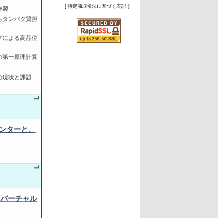
[ 特定商取引法に基づく表記 ］
作製
らタンパク質担
グによる高品位
の第一原理計算
の現状と課題
リンターと、
るバーチャル