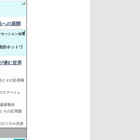
品への展開
ターセッション会場
革新的ネットワ
鍵が潜む世界
技術とその応用展
めのスマートレ
の最新動向
発とその応用製
ポロジカル光波