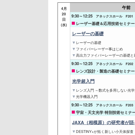
午前
4
月
20
9:30～12:25
アネックスホール F201
日
レーザー基礎＆応用技術セミナー 
(水)
レーザーの基礎
レーザーの基礎
ファイバーレーザー事はじめ
高出力ファイバーレーザーの基礎と
9:30～12:25
アネックスホール F202
レンズ設計・製造の基礎セミナー 
光学超入門
レンズ入門 ～数式を多用しない光
光学機器入門
9:30～12:25
アネックスホール F203
宇宙・天文光学 特別技術セミナー 
JAXA（相模原）の研究者が
DESTINY+が拓く新しい小天体探査