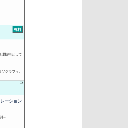
有料
処理技術として
～リソグラフィ、
～
ュレーション
事例～