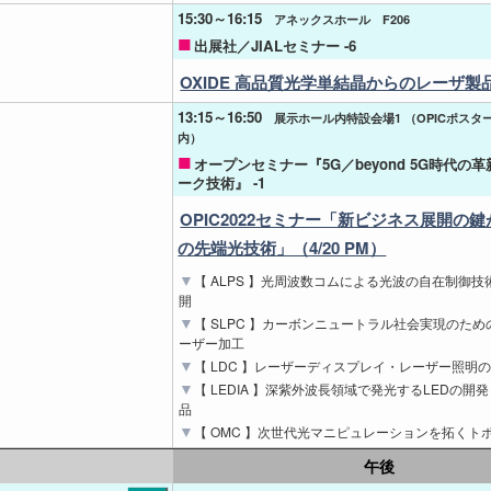
15:30～16:15
アネックスホール F206
出展社／JIALセミナー -6
OXIDE 高品質光学単結晶からのレーザ製
13:15～16:50
展示ホール内特設会場1 （OPICポス
内）
オープンセミナー『5G／beyond 5G時代の
ーク技術』 -1
OPIC2022セミナー「新ビジネス展開の
の先端光技術」（4/20 PM）
【 ALPS 】光周波数コムによる光波の自在制御
開
【 SLPC 】カーボンニュートラル社会実現のた
ーザー加工
【 LDC 】レーザーディスプレイ・レーザー照明
【 LEDIA 】深紫外波長領域で発光するLEDの開
品
【 OMC 】次世代光マニピュレーションを拓くト
午後