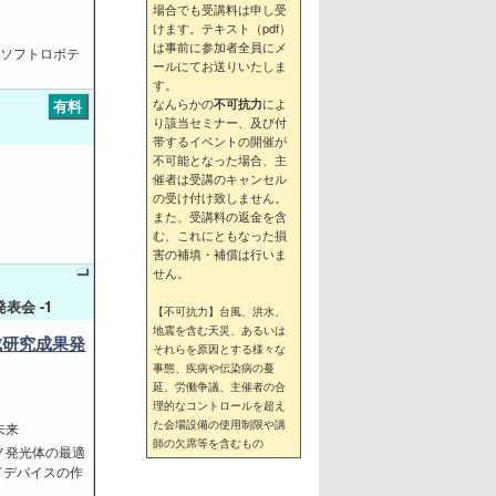
場合でも受講料は申し受
けます。テキスト（pdf）
は事前に参加者全員にメ
型ソフトロボテ
ールにてお送りいたしま
す。
なんらかの
によ
不可抗力
有料
り該当セミナー、及び付
帯するイベントの開催が
不可能となった場合、主
催者は受講のキャンセル
の受け付け致しません。
また、受講料の返金を含
む、これにともなった損
害の補填・補償は行いま
せん。
表会 -1
【不可抗力】台風、洪水、
地震を含む天災、あるいは
成研究成果発
それらを原因とする様々な
事態、疾病や伝染病の蔓
延、労働争議、主催者の合
理的なコントロールを超え
た会場設備の使用制限や講
未来
師の欠席等を含むもの
ノ発光体の最適
ドデバイスの作