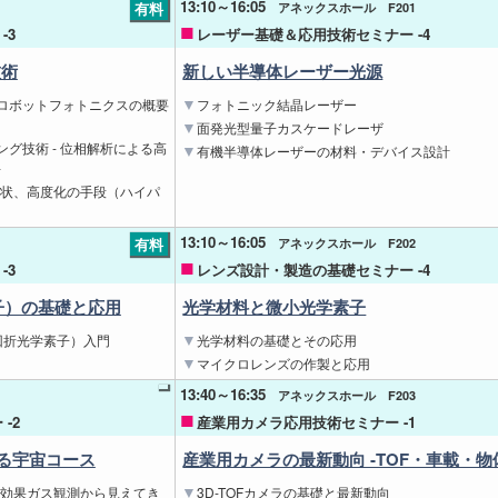
13:10～16:05
有料
アネックスホール F201
-3
レーザー基礎＆応用技術セミナー -4
技術
新しい半導体レーザー光源
ロボットフォトニクスの概要
フォトニック結晶レーザー
面発光型量子カスケードレーザ
グ技術 - 位相解析による高
有機半導体レーザーの材料・デバイス設計
‐
現状、高度化の手段（ハイパ
13:10～16:05
有料
アネックスホール F202
-3
レンズ設計・製造の基礎セミナー -4
子）の基礎と応用
光学材料と微小光学素子
ment; 回折光学素子）入門
光学材料の基礎とその応用
マイクロレンズの作製と応用
13:40～16:35
アネックスホール F203
-2
産業用カメラ応用技術セミナー -1
語る宇宙コース
産業用カメラの最新動向 ‐TOF・車載・物体
室効果ガス観測から見えてき
3D-TOFカメラの基礎と最新動向