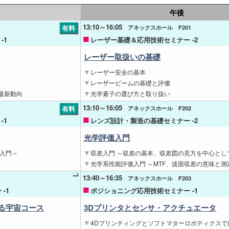
午後
13:10～16:05
有料
アネックスホール F201
-1
レーザー基礎＆応用技術セミナー -2
レーザー取扱いの基礎
レーザー安全の基本
レーザービームの基礎と評価
最新動向
光学素子の選び方と取り扱い
13:10～16:05
有料
アネックスホール F202
-1
レンズ設計・製造の基礎セミナー -2
光学評価入門
学入門～
収差入門 ～収差の基本、収差図の見方を中心とし
光学系性能評価入門 ～MTF、波面収差の意味と測
13:40～16:35
アネックスホール F203
-1
ポジショニング応用技術セミナー -1
語る宇宙コース
3Dプリンタとセンサ・アクチュエータ
4Dプリンティングとソフトマターロボティクスで