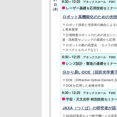
9:30～12:25
アネックスホール F201
日
レーザー基礎＆応用技術セミナー 
(木)
ロボット高機能化のための光
ロボット技術と光技術の融合による
と将来展望
計測検査ロボットのための光センシン
速・高精度センシングの基礎から応用 
ロボットの眼の高度化 -カメラの
ースペクトルカメラなど）-
9:30～12:25
アネックスホール F202
レンズ設計・製造の基礎セミナー 
分かり易いDOE（回折光学素
DOE（Diffractive Optical Ele
DOEを応用した各種光学系
9:30～12:25
アネックスホール F203
宇宙・天文光学 特別技術セミナー 
JAXA（つくば）の研究者が
GOSAT衛星および航空機による温