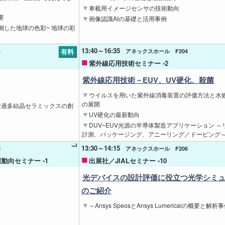
車載用イメージセンサの技術動向
要
画像認識AIの基礎と活用事例
した地球の色彩~ 地球の彩
13:40～16:35
有料
4
アネックスホール F204
紫外線応用技術セミナー -2
紫外線応用技術－EUV、UV硬化、殺菌
ウイルスを用いた紫外線消毒装置の評価方法と水
の展開
透過多結晶セラミックスの創
UV硬化の最新動向
DUV~EUV光源の半導体製造アプリケーション 
計測、パッケージング、アニーリング／ドーピング
13:30～14:15
5
アネックスホール F206
動向セミナー -1
出展社／JIALセミナー -10
光デバイスの設計評価に役立つ光学シミ
のご紹介
～Ansys SpeosとAnsys Lumericalの概要と解析