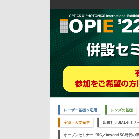
レーザー基礎＆応用
レンズの基礎
宇宙・天文光学
出展社／JIALセミナ
オープンセミナー『5G／beyond 5G時代