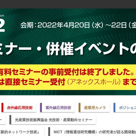
赤外線応用技術
紫外線応用技術
産業用カメラ
ポジショ
ー
光産業技術振興協会 光技術・産業動向セミナー
の革新的ネットワーク技術』
NICT（情報通信研究機構）の研究者が語る開発動