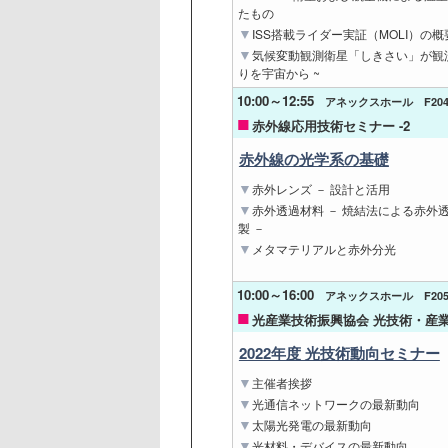
たもの
ISS搭載ライダー実証（MOLI）の概
気候変動観測衛星「しきさい」が観測
りを宇宙から ~
10:00～12:55
アネックスホール F20
赤外線応用技術セミナー -2
赤外線の光学系の基礎
赤外レンズ － 設計と活用
赤外透過材料 － 焼結法による赤外
製 －
メタマテリアルと赤外分光
10:00～16:00
アネックスホール F20
光産業技術振興協会 光技術・産業
2022年度 光技術動向セミナー
主催者挨拶
光通信ネットワークの最新動向
太陽光発電の最新動向
光材料・デバイスの最新動向