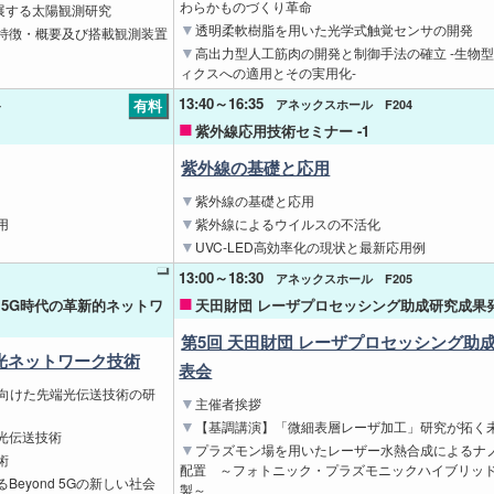
わらかものづくり革命
で発展する太陽観測研究
透明柔軟樹脂を用いた光学式触覚センサの開発
特徴・概要及び搭載観測装置
高出力型人工筋肉の開発と制御手法の確立 -生物
ィクスへの適用とその実用化-
13:40～16:35
有料
4
アネックスホール F204
紫外線応用技術セミナー -1
紫外線の基礎と応用
紫外線の基礎と応用
用
紫外線によるウイルスの不活化
UVC-LED高効率化の現状と最新応用例
13:00～18:30
アネックスホール F205
d 5G時代の革新的ネットワ
天田財団 レーザプロセッシング助成研究成果発
第5回 天田財団 レーザプロセッシング助
新的光ネットワーク技術
表会
現に向けた先端光伝送技術の研
主催者挨拶
【基調講演】「微細表層レーザ加工」研究が拓く
光伝送技術
プラズモン場を用いたレーザー水熱合成によるナ
術
配置 ～フォトニック・プラズモニックハイブリッ
eyond 5Gの新しい社会
製～