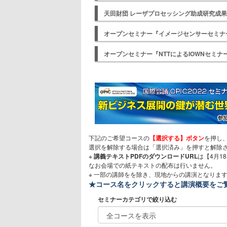
天田財団 レーザプロセッシング助成研究成
オープンセミナー『イメージセンサーセミナ
オープンセミナー『NTTによるIOWNセミナ
下記のご希望コースの
【選択する】ボタン
を押し
選択を解除する場合は「選択済み」を押すと解除
※
講義テキストPDFのダウンロードURL
は【4月1
なお会場での紙テキストの配布は行いません。
※ 一部の講師をを除き、現地からの講演となりま
★コース名をクリックすると講演概要をご
セミナーカテゴリで絞り込む