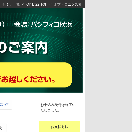
セミナ一覧
／
OPIE’22 TOP
／
オプトロニクス社
ニング
お申込み受付は終了い
たしました。
お支払方法
向