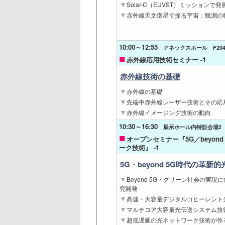
Solar-C（EUVST）ミッション
赤外線天文衛星で探る宇宙：観測の
10:00～12:55
アネックスホール F20
赤外線応用技術セミナー -1
赤外線技術の基礎
赤外線の基礎
先端中赤外線レーザー技術とその応
赤外線イメージング技術の動向
10:30～16:30
展示ホール内特設会場2
オープンセミナー『5G／beyon
ーク技術』 -1
5G・beyond 5G時代の革
Beyond 5G・グリーン社会の実
究開発
高速・大容量デジタルコヒーレント
マルチコア大容量光伝送システム技
超低遅延の光ネットワーク技術が作るB