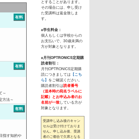
とすることがあります。
その場合には、申し受け
た受講料は返金致しま
有料
す。
※学生料金：
個人もしくは学校からの
お支払いで、30歳未満の
方が対象となります。
※月刊OPTRONICS定期購
読者割引：
有料
月刊OPTRONICS定期購
読につきましては
【こち
ら】
をご確認ください。
購読者割引は
読者番号
（送本時の宛名ラベルに
て～
記載）とお申込み者のお
定方法～
名前が一致
している方が
対象となります。
有料
受講申し込み後のキャン
セルは受け付けておりま
せん。申し込み後、受講
目指す知的や
者のご都合で欠席となる