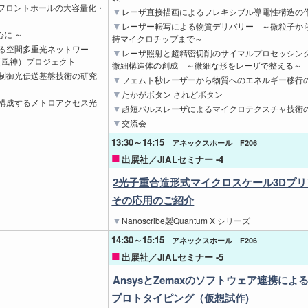
フロントホールの大容量化・
レーザ直接描画によるフレキシブル導電性構造の
レーザー転写による物質デリバリー ～微粒子か
心に ～
持マイクロチップまで～
支える空間多重光ネットワー
レーザ照射と超精密切削のサイマルプロセッシン
（風神）プロジェクト
微細構造体の創成 ～微細な形をレーザで整える～
ード制御光伝送基盤技術の研究
フェムト秒レーザーから物質へのエネルギー移行
たかがボタン されどボタン
率に構成するメトロアクセス光
超短パルスレーザによるマイクロテクスチャ技術
交流会
13:30～14:15
アネックスホール F206
出展社／JIALセミナー -4
2光子重合造形式マイクロスケール3Dプ
その応用のご紹介
Nanoscribe製Quantum X シリーズ
14:30～15:15
アネックスホール F206
出展社／JIALセミナー -5
AnsysとZemaxのソフトウェア連携によ
プロトタイピング（仮想試作)