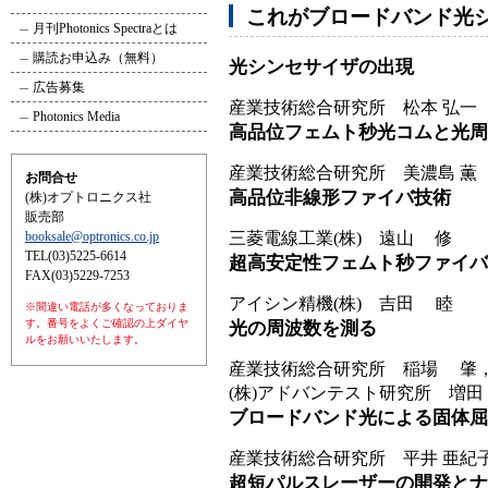
これがブロードバンド光
月刊Photonics Spectraとは
購読お申込み（無料）
光シンセサイザの出現
広告募集
産業技術総合研究所 松本 弘一
Photonics Media
高品位フェムト秒光コムと光周
産業技術総合研究所 美濃島 薫
お問合せ
高品位非線形ファイバ技術
(株)オプトロニクス社
販売部
booksale@optronics.co.jp
三菱電線工業(株) 遠山 修
TEL(03)5225-6614
超高安定性フェムト秒ファイバ
FAX(03)5229-7253
アイシン精機(株) 吉田 睦
※間違い電話が多くなっておりま
す。番号をよくご確認の上ダイヤ
光の周波数を測る
ルをお願いいたします。
産業技術総合研究所 稲場 肇
(株)アドバンテスト研究所 増田
ブロードバンド光による固体屈
産業技術総合研究所 平井 亜紀子
超短パルスレーザーの開発とナ