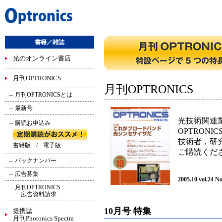
書籍／雑誌
光のオンライン書店
月刊OPTRONICS
月刊OPTRONICS
月刊OPTRONICSとは
最新号
光技術関連
購読お申込み
OPTRONIC
技術者，研
書籍版
/
電子版
ご購読くだ
バックナンバー
広告募集
2005.10 vol.24 N
月刊OPTRONICS
広告資料請求
10月号 特集
提携誌
月刊Photonics Spectra