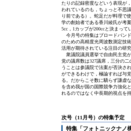
たりの記録密度などいう表現が
われているのも，ちょっと不思
り前である）。蛇足だが料理で
学の創始者である香川綾氏が考案
5cc，1カップが200ccと決まっ
今月号の特集はブロードバンド
のための高精度光周波数測定技
活用が期待されている注目の研
衆議院議員選挙で自由民主党が2
党の議席数は327議席，三分の
うことは参議院で法案が否決さ
ができるわけで，極論すれば与
る。だからこそ数に驕らず謙虚
を含め我が国の国際競争力強化
れるのではなく中長期的視点を
次号（11月号）の特集予定
特集「フォトニックナノ