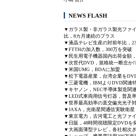
NEWS FLASH
▼ガラス製・非ガラス製光ファ
比，8カ月連続のプラス
▼液晶テレビ生産の対前年比，2
▼FTTHの加入数，300万を突破
▼民生用電子機器国内出荷金額，対前
▼次世代DVD，規格統一断念か!
▼米国UMG，BDAに加盟
▼松下電器産業，台湾企業をDV
▼三菱電機，IBMよりDVD関連特
▼キヤノン，NEC半導体製造関
▼LED式車両用信号灯器，普及率9
▼世界最高効率の直交偏光光子
▼JAXA，光衛星間通信実験衛
▼東京電力，古河電工と光ファ
▼日販，48時間視聴限定DVDを
▼大画面薄型テレビ，各社相次