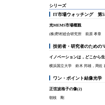
シリーズ
IT市場ウォッチング 第5
光MEMS市場概観
(株)野村総合研究所 前原 孝章
技術者・研究者のためのマ
イノベーションは，どこから生
横浜国立大学 鈴木 邦雄，周佐 
ワン・ポイント結像光学 
正弦波格子の像(2)
朝枝 剛