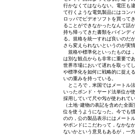
行かなくてはならない。電圧も
て行くような電気製品にはコン
ロッパでビデオソフトを買ってき
ることができなかったなんて話
持ち帰ってきた書類をバインデ
る。規格を統一すれば良いのだ
さら変えられないというのが実
規格や標準化といったものは，
は別な観点からも非常に重要で
世界市場において遅れを取って
や標準化を如何に戦略的に捉え
いの重みを持っている。
ところで，米国ではメートル法
いったポンド・ヤード法単位が
採用していて尺や匁が使われてい
（土地･建物の表記を含めた全面
位を使うようになった。今でも
のの，公の製品表示にはメート
やポンドにこだわって，なかな
ないかという意見もあるが，一方