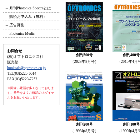
月刊Photonics Spectraとは
購読お申込み（無料）
広告募集
Photonics Media
お問合せ
創刊500号
創刊400号
(株)オプトロニクス社
（2023年8月号）
（2015年4月
販売部
booksale@optronics.co.jp
TEL(03)5225-6614
FAX(03)5229-7253
※間違い電話が多くなっておりま
す。番号をよくご確認の上ダイヤ
ルをお願いいたします。
創刊200号
創刊100号
（1998年8月号）
（1990年4月