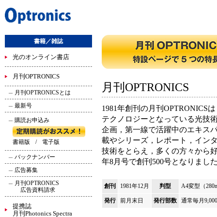
書籍／雑誌
光のオンライン書店
月刊OPTRONICS
月刊OPTRONICS
月刊OPTRONICSとは
最新号
1981年創刊の月刊OPTRONI
テクノロジーとなっている光技
購読お申込み
企画，第一線で活躍中のエキス
載やシリーズ，レポート，イン
書籍版
/
電子版
技術をとらえ，多くの方々から好
バックナンバー
年8月号で創刊500号となりまし
広告募集
月刊OPTRONICS
創刊
1981年12月
判型
A4変型（280m
広告資料請求
発行
前月末日
発行部数
通常毎月9,00
提携誌
月刊Photonics Spectra