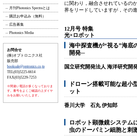
に関わり，融合させれているの
月刊Photonics Spectraとは
界をリードしていますが，その
購読お申込み（無料）
広告募集
12月号 特集
Photonics Media
光×ロボット
海中探査機が“視る”海底
お問合せ
開発─
(株)オプトロニクス社
販売部
国立研究開発法人 海洋研究開
booksale@optronics.co.jp
TEL(03)5225-6614
FAX(03)5229-7253
ドローン搭載可能な超小
※間違い電話が多くなっておりま
ット
す。番号をよくご確認の上ダイヤ
ルをお願いいたします。
香川大学 石丸 伊知郎
ロボット顕微鏡システムに
虫のドーパミン細胞と刺激