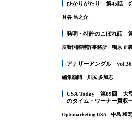
ひかりがたり 第45話 
月谷 昌之介
発明・特許のこぼれ話 第
友野国際特許事務所 鴫原 正
アナザーアングル vol.
編集顧問 川尻 多加志
USA Today 第89回
のタイム・ワーナー買収
Optomarketing USA 中島 和