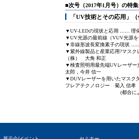
■次号（2017年1月号）の特
「UV技術とその応用」（
▼UV-LEDの現状と応用 …… 
▼UV光源の最前線（VUV光源を
▼非線形波長変換素子の現状 ……
▼紫外線製品と産業応用?マスク
（株） 大角 和正
▼検査照明用最先端UVレーザー光
太郎，今井 信一
▼DUVレーザーを用いたマスク
フレアテクノロジー 菊入 信孝
(都合
展示会/イベント
セミナー