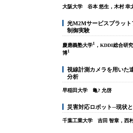
大阪大学 谷本 悠生，木村 幸
光M2Mサービスプラッ
制御実験
1
慶應義塾大学
，KDDI総合研
1
博
視線計測カメラを用いた
分析
早稲田大学 亀? 允啓
災害対応ロボット─現状
千葉工業大学 吉田 智章，西村