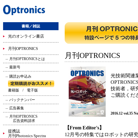
書籍／雑誌
光のオンライン書店
月刊OPTRONICS
月刊OPTRONICS
月刊OPTRONICSとは
最新号
光技術関連
購読お申込み
OPTRONIC
技術者，研
書籍版
/
電子版
ご購読くだ
バックナンバー
広告募集
2016.12 vol.35 N
月刊OPTRONICS
広告資料請求
【From Editor's】
提携誌
12月号の特集ではロボットの研
月刊Photonics Spectra