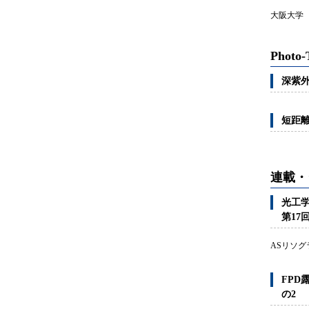
大阪大学
Photo-
深紫
短距
連載・
光工
第17
ASリソ
FP
の2