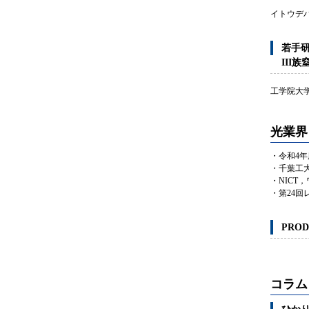
イトウデ
若手
III
工学院大
光業界
・令和4
・千葉工
・NICT
・第24回
PROD
コラム