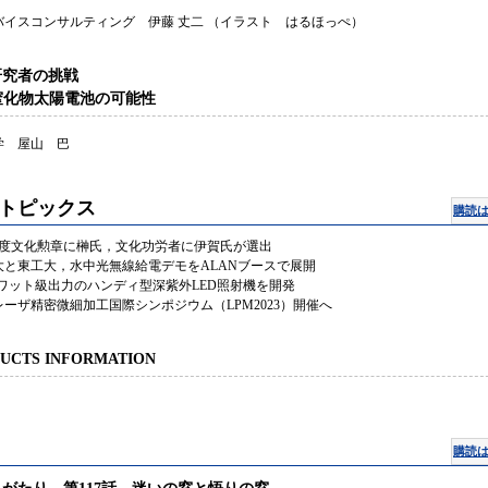
バイスコンサルティング 伊藤 丈二 （イラスト はるほっぺ）
研究者の挑戦
族窒化物太陽電池の可能性
学 屋山 巴
トピックス
購読
年度文化勲章に榊氏，文化功労者に伊賀氏が選出
大と東工大，水中光無線給電デモをALANブースで展開
，ワット級出力のハンディ型深紫外LED照射機を開発
レーザ精密微細加工国際シンポジウム（LPM2023）開催へ
UCTS INFORMATION
購読