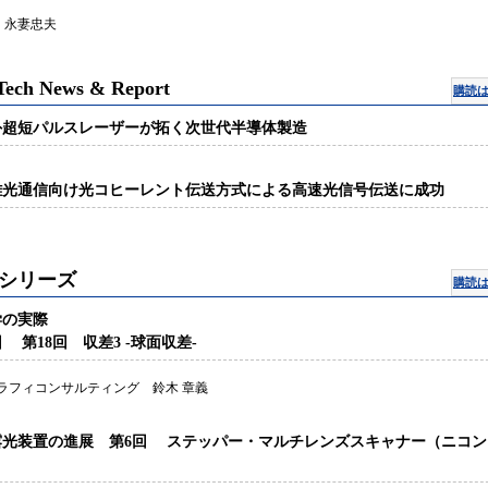
 永妻忠夫
Tech News & Report
購読
外超短パルスレーザーが拓く次世代半導体製造
離光通信向け光コヒーレント伝送方式による高速光信号伝送に成功
シリーズ
購読
学の実際
回 第18回 収差3 -球面収差-
グラフィコンサルティング 鈴木 章義
D露光装置の進展 第6回 ステッパー・マルチレンズスキャナー（ニコン