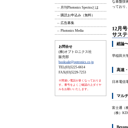
な基盤技術
っており
月刊Photonics Spectraとは
購読お申込み（無料）
広告募集
12月号
Photonics Media
サステ
総論
お問合せ
(株)オプトロニクス社
早稲田大
販売部
booksale@optronics.co.jp
TEL(03)5225-6614
高速
FAX(03)5229-7253
※間違い電話が多くなっておりま
日本電信
す。番号をよくご確認の上ダイヤ
ルをお願いいたします。
マル
富士通（
（株）K
Bey