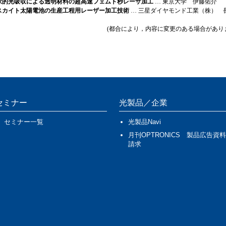
択的光吸収による透明材料の超高速フェムト秒レーザ加工
… 東京大学 伊藤佑介
スカイト太陽電池の生産工程用レーザー加工技術
… 三星ダイヤモンド工業（株） 
(都合により，内容に変更のある場合があり
セミナー
光製品／企業
セミナー一覧
光製品Navi
月刊OPTRONICS 製品広告資料
請求