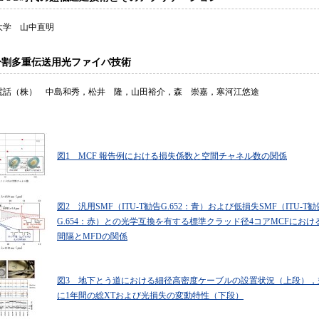
大学 山中直明
分割多重伝送用光ファイバ技術
電話（株） 中島和秀，松井 隆，山田裕介，森 崇嘉，寒河江悠途
図1 MCF 報告例における損失係数と空間チャネル数の関係
図2 汎用SMF（ITU-T勧告G.652：青）および低損失SMF（ITU-T勧
G.654：赤）との光学互換を有する標準クラッド径4コアMCFにおけ
間隔とMFDの関係
図3 地下とう道における細径高密度ケーブルの設置状況（上段），
に1年間の総XTおよび光損失の変動特性（下段）