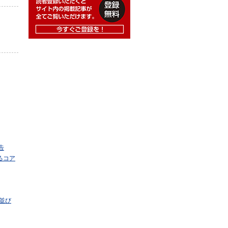
告
るコア
並び