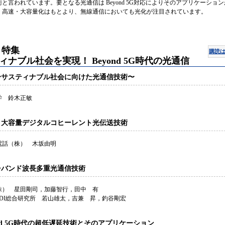
と言われています。要となる光通信は Beyond 5G対応によりそのアプリケーショ
、高速・大容量化はもとより、無線通信においても光化が注目されています。
 特集
購読
ィナブル社会を実現！ Beyond 5G時代の光通信
〜サスティナブル社会に向けた光通信技術〜
学 鈴木正敏
・大容量デジタルコヒーレント光伝送技術
電話（株） 木坂由明
チバンド波長多重光通信技術
株） 星田剛司，加藤智行，田中 有
DDI総合研究所 若山雄太，吉兼 昇，釣谷剛宏
ond 5G時代の超低遅延技術とそのアプリケーション