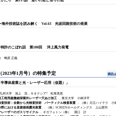
がたり 第117話 迷いの窓と悟りの窓
〜海外技術誌を読み解く Vol.63 光波回路技術の発展
特許のこぼれ話 第180回 洋上風力発電
 鴫原 正義
（2023年1月号）の特集予定
購読
「半導体産業と光・レーザー応用（仮題）」
 九州大学 池上 浩，キオクシア? 松尾美恵
後工程用超微細深紫外レーザー穴あけ加工
… 東京大学 小林洋平
検査技術：全般から光検査技術 パーティクル検査装置
… （株）日立ハイテク 小
分野における直接描画露光装置
… （株）SCREENホールディングス 上山憲司
マレーザーのガスリサイクル
… ギガフォトン（株） 溝口 計