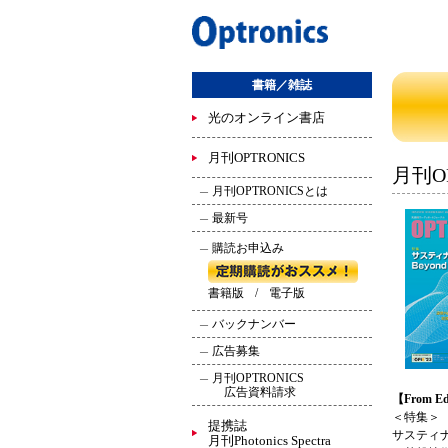
書籍／雑誌
光のオンライン書店
月刊OPTRONICS
月刊OP
月刊OPTRONICSとは
最新号
購読お申込み
書籍版
/
電子版
バックナンバー
広告募集
月刊OPTRONICS
広告資料請求
【From Ed
＜特集＞
提携誌
サスティ
月刊Photonics Spectra