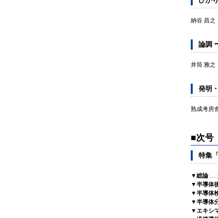
ひかり
納谷 昌之
論調 
井筒 雅之
発明・
熟成考房舎
■次号
特集
▼総論
…
▼半導体
▼半導体
▼半導体
▼エキシ