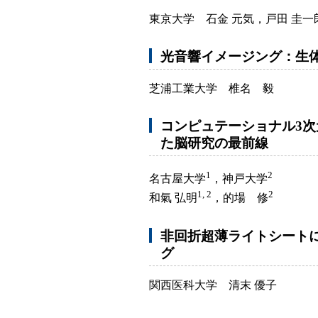
東京大学 石金 元気，戸田 圭一
光音響イメージング：生
芝浦工業大学 椎名 毅
コンピュテーショナル3
た脳研究の最前線
1
2
名古屋大学
，神戸大学
1, 2
2
和氣 弘明
，的場 修
非回折超薄ライトシート
グ
関西医科大学 清末 優子