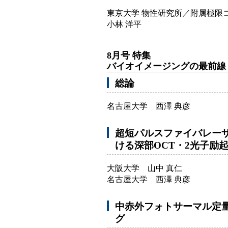
東京大学 物性研究所／附属極
小林 洋平
8月号 特集
バイオイメージングの最前線
総論
名古屋大学 西澤 典彦
超短パルスファイバレー
ける深部OCT・2光子励
大阪大学 山中 真仁
名古屋大学 西澤 典彦
中赤外フォトサーマル定
グ