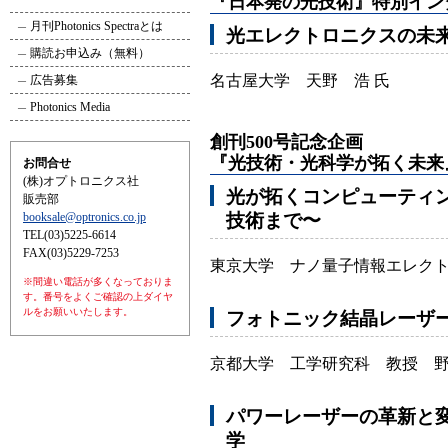
『日本発の光技術』特別イン
月刊Photonics Spectraとは
光エレクトロニクスの未
購読お申込み（無料）
名古屋大学 天野 浩 氏
広告募集
Photonics Media
創刊500号記念企画
『光技術・光科学が拓く未来
お問合せ
(株)オプトロニクス社
光が拓くコンピューティ
販売部
booksale@optronics.co.jp
技術まで〜
TEL(03)5225-6614
FAX(03)5229-7253
東京大学 ナノ量子情報エレクト
※間違い電話が多くなっておりま
す。番号をよくご確認の上ダイヤ
ルをお願いいたします。
フォトニック結晶レーザ
京都大学 工学研究科 教授 
パワーレーザーの革新と
学