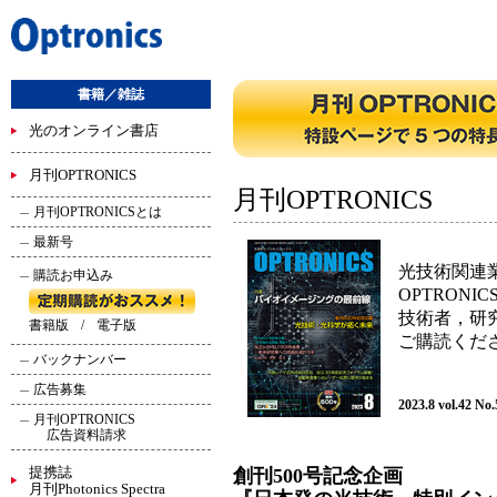
書籍／雑誌
光のオンライン書店
月刊OPTRONICS
月刊OPTRONICS
月刊OPTRONICSとは
最新号
光技術関連
購読お申込み
OPTRONIC
技術者，研
書籍版
/
電子版
ご購読くだ
バックナンバー
広告募集
2023.8 vol.42 No
月刊OPTRONICS
広告資料請求
提携誌
創刊500号記念企画
月刊Photonics Spectra