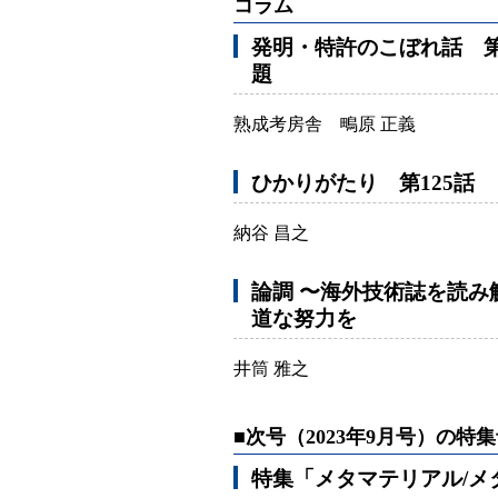
コラム
発明・特許のこぼれ話 第
題
熟成考房舎 鴫原 正義
ひかりがたり 第125話
納谷 昌之
論調 〜海外技術誌を読み解
道な努力を
井筒 雅之
■次号（2023年9月号）の特
特集「メタマテリアル/メ