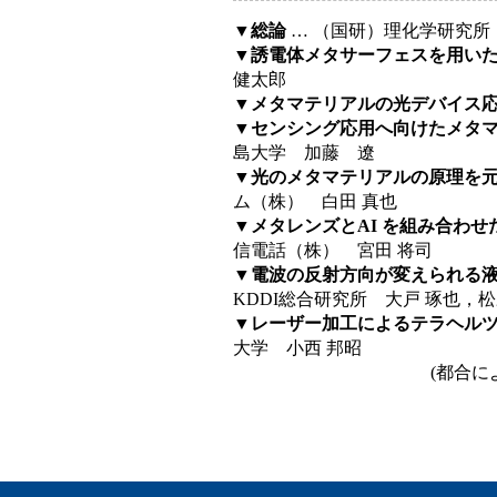
▼総論
… （国研）理化学研究所
▼誘電体メタサーフェスを用い
健太郎
▼メタマテリアルの光デバイス
▼センシング応用へ向けたメタ
島大学 加藤 遼
▼光のメタマテリアルの原理を
ム（株） 白田 真也
▼メタレンズとAI を組み合わ
信電話（株） 宮田 将司
▼電波の反射方向が変えられる
KDDI総合研究所 大戸 琢也，
▼レーザー加工によるテラヘル
大学 小西 邦昭
(都合