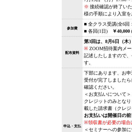
※
接続確認が終了いた
様の手順により入室を
■ 全クラス受講(全6回
参加費
■ 各回(1日)
￥40,000
第3回は、8月6日（
※
ZOOM招待案内メ
配布資料
記述したしますので、
す。
下部にあります、お申
受付が完了しましたら
確認ください。
＜お支払いについて＞
クレジットのみとなり
載した請求書（クレジ
お支払いは開催日の前
※領収書が必要の場合
申込・支払
＜セミナーへの参加に