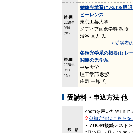
結像光学系における照明
ヒーレンス
第5回
東京工芸大学
2020年
9/10
メディア画像学科 教授
(木)
渋谷 眞人 氏
＜受講者
各種光学系の概要(1) レ
第6回
関連の光学系
2020年
中央大学
9/25
理工学部 教授
(金)
庄司 一郎 氏
受講料・申込方法 他
Zoomを用いたWEBセ
※
参加方法はこちらを
＜ZOOM接続テスト＞
形 態
7月13日 （月）17:00～1