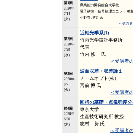
第1回
職業能力開発総合大学校
2020年
電子制御・信号処理ユニット 教
7/14
小野寺 理文 氏
(火)
＜受講者
近軸光学系(1)
第2回
竹内光学設計事務所
2020年
代表
7/29
竹内 修一 氏
(水)
＜受講者
波面収差・収差論１
第3回
チームオプト(株)
2020年
8/7
宮前 博 氏
(金)
＜受講者
回折の基礎・点像強度分
第4回
東京大学
2020年
生産技術研究所 教授
8/20
志村 努 氏
(木)
＜受講者