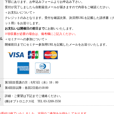
下部にあります、お申込みフォームよりお申込み下さい。
受付が完了しましたら自動返信メールが届きますので内容をご確認ください。
＜お支払いについて＞
クレジットのみとなります。受付を確認次第、決済用URLを記載した請求書（
ット用）をお送りします。
お支払いは開催日の前日まで
にお願いいたします。
※領収書が必要の場合は、備考欄にご記入ください。
払
＜セミナーへの参加について＞
開催前日までにセミナー参加用URLを記載したメールをお送りいたします。
第3回目受講の方：8月5日（水）18：00
切
第4回目以降：各回2日前の18:00
詳細・ご要望は下記までご連絡ください。
せ
(株)オプトロニクス社 TEL 03-3269-3550
の受付は終了いたしました。次回のご参加をお待ちしております。