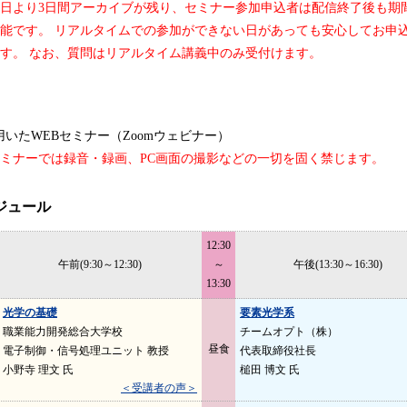
日より3日間アーカイブが残り、セミナー参加申込者は配信終了後も期
能です。 リアルタイムでの参加ができない日があっても安心してお申
す。 なお、質問はリアルタイム講義中のみ受付けます。
を用いたWEBセミナー（Zoomウェビナー）
ミナーでは録音・録画、PC画面の撮影などの一切を固く禁じます。
ジュール
12:30
午前(9:30～12:30)
～
午後(13:30～16:30)
13:30
光学の基礎
要素光学系
職業能力開発総合大学校
チームオプト（株）
昼食
電子制御・信号処理ユニット 教授
代表取締役社長
小野寺 理文 氏
槌田 博文 氏
＜受講者の声＞