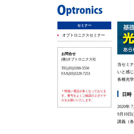
セミナー
オプトロニクスセミナー
お問合せ
(株)オプトロニクス社
当セミナ
TEL(03)3269-3550
いと感じ
FAX(03)5229-7253
各種光学
＊間違い電話が多くなっておりま
日時
す。番号をよくご確認の上ダイヤ
ルをお願いいたします。
2020年 7
9月10日(
講義（各回