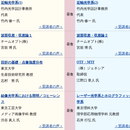
近軸光学系(1)
近軸光学系(2)
竹内光学設計事務所
竹内光学設計事務所
昼食
代表
代表
竹内 修一 氏
竹内 修一 氏
＜受講者の声＞
＜受講者
波面収差・収差論１
波面収差・収差論２
チームオプト(株)
チームオプト(株)
昼食
宮前 博 氏
宮前 博 氏
＜受講者の声＞
＜受講者
OTF・MTF
回折の基礎・点像強度分布
（株）ジェネシア
東京大学
昼食
取締役
生産技術研究所 教授
江野口 章人 氏
志村 努 氏
＜受講者の声＞
結像光学系における照明／コヒーレン
レーザー光学系とホログラフィッ
ス
学系
東京工芸大学
東京理科大学
昼食
メディア画像学科 教授
理学部応用物理学科 元教授
渋谷 眞人 氏
石井 行弘 氏
＜受講者の声＞
＜受講者