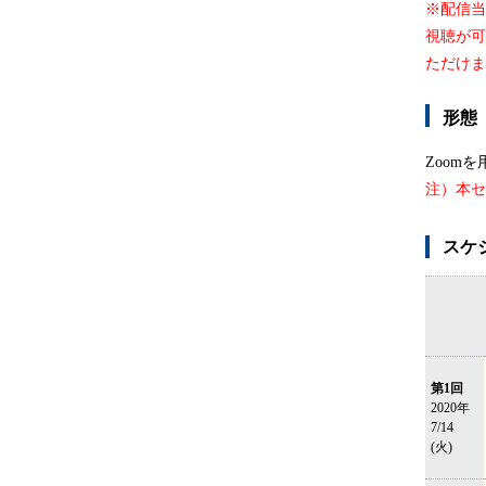
※配信当
視聴が可
ただけま
形態
Zoom
注）本セ
スケ
第1回
2020年
7/14
(火)