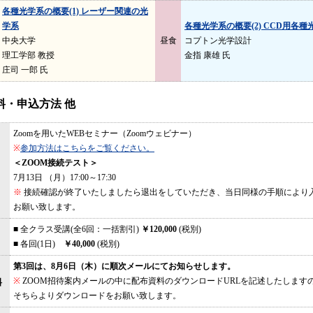
各種光学系の概要(1) レーザー関連の光
学系
各種光学系の概要(2) CCD用各種
中央大学
昼食
コプトン光学設計
理工学部 教授
金指 康雄 氏
庄司 一郎 氏
料・申込方法 他
Zoomを用いたWEBセミナー（Zoomウェビナー）
※
参加方法はこちらをご覧ください。
＜ZOOM接続テスト＞
7月13日 （月）17:00～17:30
※
接続確認が終了いたしましたら退出をしていただき、当日同様の手順により
お願い致します。
■ 全クラス受講(全6回：一括割引)
￥120,000
(税別)
■ 各回(1日)
￥40,000
(税別)
第3回は、8月6日（木）に順次メールにてお知らせします。
※
ZOOM招待案内メールの中に配布資料のダウンロードURLを記述したします
料
そちらよりダウンロードをお願い致します。