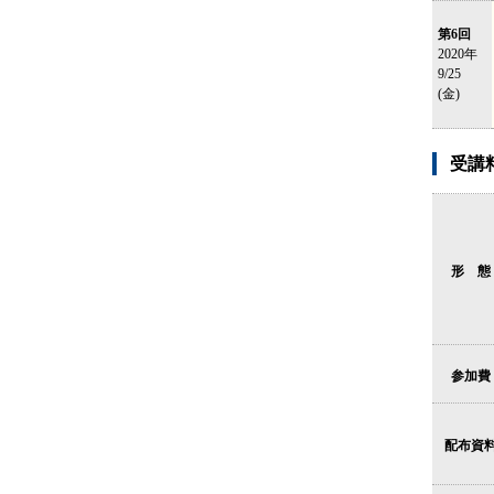
第6回
2020年
9/25
(金)
受講
形 態
参加費
配布資