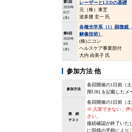
第5回
レーザーとLEDの基礎
2026年
元（株）東芝
8/27
波多腰 玄一 氏
(木)
各種光学系（1）顕微鏡
第6回
解像技術）
2026年
(株)ニコン
9/9
ヘルスケア事業部付
(水)
大内 由美子 氏
参加方法 他
各回開催の1日前（土
参加方法
用URLを記載した
各回開催の1日前（土日祝
※ 入室できない、
接 続
さい。
テスト
接続確認が終了いた
に同様の手順により