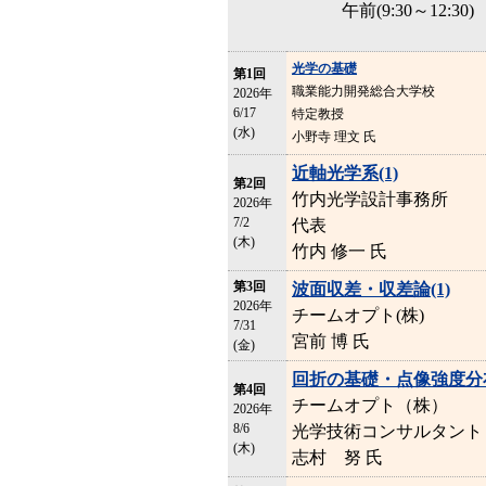
午前(9:30～12:30)
光学の基礎
第1回
職業能力開発総合大学校
2026年
6/17
特定教授
(水)
小野寺 理文 氏
近軸光学系(1)
第2回
竹内光学設計事務所
2026年
7/2
代表
(木)
竹内 修一 氏
第3回
波面収差・収差論(1)
2026年
チームオプト(株)
7/31
宮前 博 氏
(金)
回折の基礎・点像強度分
第4回
チームオプト（株）
2026年
8/6
光学技術コンサルタント
(木)
志村 努 氏