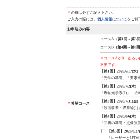
＊
の欄は必ずご記入下さい。
ご入力の際には、
個人情報について
をご覧
お申込み内容
コースA（第1回～第3
コースB（第4回～第6
※コースAかB、あるい
不要です。
【第1回】2026/6/17(水)
「光学の基礎」「要素
【第2回】2026/7/2(木)
「近軸光学系(1)」「近軸
【第3回】2026/7/31(金)
＊
希望コース
「波面収差・収差論(1)
【第4回】2026/8/6(木)
「回折の基礎・点像強度
【第5回】2026/8/27
「レーザーとLED