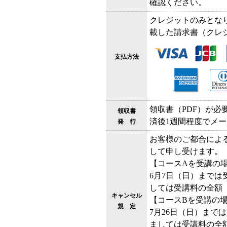
確認ください。
クレジットのみとな
載した請求書（クレ
支払方法
領収書（PDF）が
領収書
済後1週間程度でメ
発 行
お客様のご都合によ
して申し受けます。
【コースAを受講の
6月7日（日）までは
しては受講料の全額
キャンセル
【コースBを受講の
規 定
7月26日（日）まで
ましては受講料の全