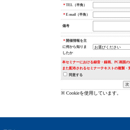
＊
TEL（半角）
＊
E-mail（半角）
備考
＊
開催情報を主
に何から知りま
したか
本セミナーにおける録音・録画、PC画面
また配布されるセミナーテキストの複製・
同意する
※ Cookieを使用しています。