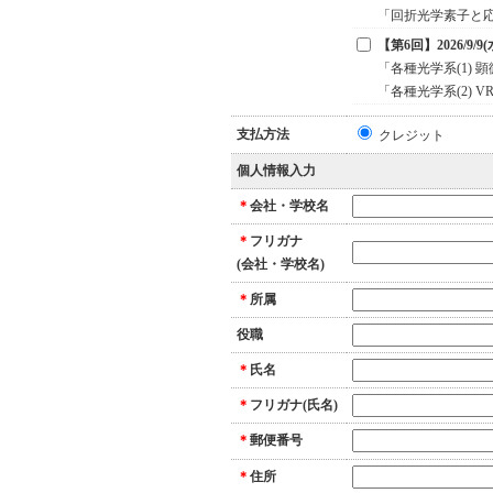
「回折光学素子と
【第6回】2026/9/9(
「各種光学系(1)
「各種光学系(2) 
支払方法
クレジット
個人情報入力
＊
会社・学校名
＊
フリガナ
(会社・学校名)
＊
所属
役職
＊
氏名
＊
フリガナ(氏名)
＊
郵便番号
＊
住所