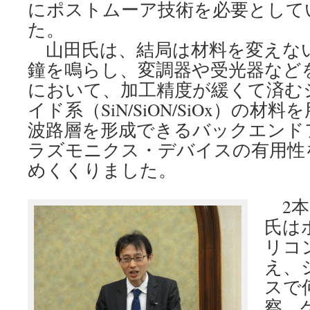
にポストムーア技術を必要として
た。
山田氏は、結局は材料を変えな
鐘を鳴らし、変調器や受光器など
において、加工精度が緩くて済む
イド系（SiN/SiON/SiOx）の
波路層を形成できるバックエンド
ラズモニクス・デバイスの有用性
めくくりました。
2本
氏は
リコ
え、
スで
察。