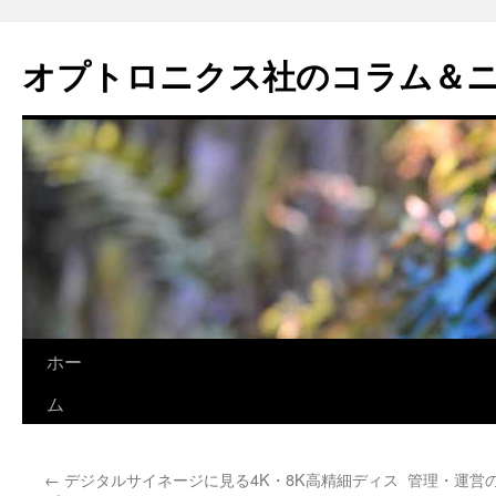
オプトロニクス社のコラム＆
コ
ホー
ン
ム
テ
←
デジタルサイネージに見る4K・8K高精細ディス
管理・運営
ン