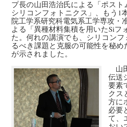
プ長の山田浩治氏による「ポスト
シリコンフォトニクス」、もう1
院工学系研究科電気系工学専攻・
よる「異種材料集積を用いたSiフ
た。何れの講演でも、シリコンフ
るべき課題と克服の可能性を秘め
が示されました。
山田
伝送
要素
クス
方に
必要
て、
おい