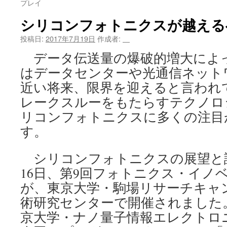
プレイ
ツ
シリコンフォトニクスが越える
へ
投稿日:
2017年7月19日
作成者:
＿
ス
データ伝送量の爆破的増大によ
はデータセンターや光通信ネット
キ
近い将来、限界を迎えると言われ
ッ
レークスルーをもたらすテクノロ
プ
リコンフォトニクスに多くの注目
す。
シリコンフォトニクスの展望と
16日、第9回フォトニクス・イノ
が、東京大学・駒場リサーチキャ
術研究センターで開催されました
京大学・ナノ量子情報エレクトロ