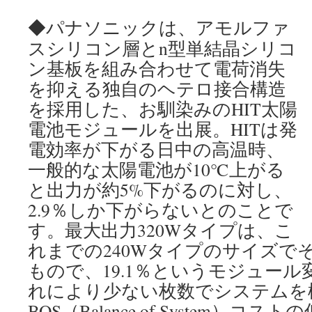
◆パナソニックは、アモルファ
スシリコン層とn型単結晶シリコ
ン基板を組み合わせて電荷消失
を抑える独自のヘテロ接合構造
を採用した、お馴染みのHIT太陽
電池モジュールを出展。HITは発
電効率が下がる日中の高温時、
一般的な太陽電池が10℃上がる
と出力が約5%下がるのに対し、
2.9％しか下がらないとのことで
す。最大出力320Wタイプは、こ
れまでの240Wタイプのサイズで
もので、19.1％というモジュー
れにより少ない枚数でシステムを
BOS（Balance of System）