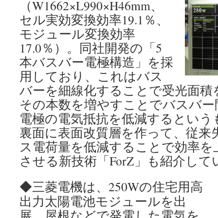
（W1662×L990×H46mm、
セル実効変換効率19.1％、
モジュール変換効率
17.0％）。同社開発の「5
本バスバー電極構造」を採
用しており、これはバス
バーを細線化することで受光面積
その本数を増やすことでバスバー
電極の電気抵抗を低減するという
裏面に表面改質層を作って、従来
ス電荷量を低減することで効率を
させる新技術「ForZ」も紹介し
◆三菱電機は、250Wの住宅用高
出力太陽電池モジュールを出
展。屋根などで発電した電気を