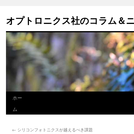
オプトロニクス社のコラム＆
コ
ホー
ン
ム
テ
←
シリコンフォトニクスが越えるべき課題
ン