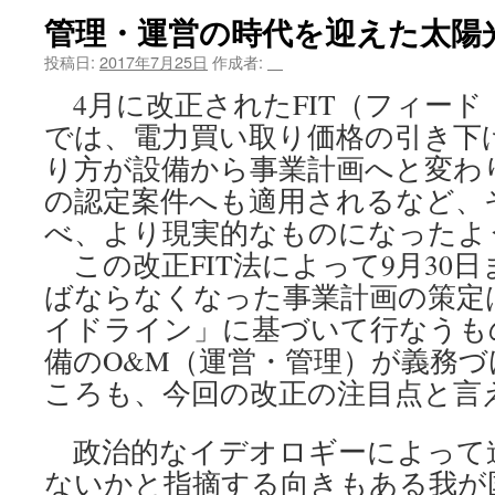
管理・運営の時代を迎えた太陽
ツ
投稿日:
2017年7月25日
作成者:
＿
へ
4月に改正されたFIT（フィード
ス
では、電力買い取り価格の引き下
キ
り方が設備から事業計画へと変わ
の認定案件へも適用されるなど、
ッ
べ、より現実的なものになったよ
プ
この改正FIT法によって9月30
ばならなくなった事業計画の策定
イドライン」に基づいて行なうも
備のO&M（運営・管理）が義務
ころも、今回の改正の注目点と言
政治的なイデオロギーによって
ないかと指摘する向きもある我が